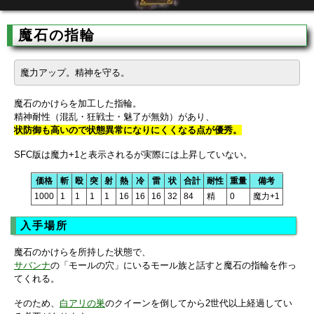
魔石の指輪
魔力アップ。精神を守る。
魔石のかけらを加工した指輪。
精神耐性（混乱・狂戦士・魅了が無効）があり、
状防御も高いので状態異常になりにくくなる点が優秀。
SFC版は魔力+1と表示されるが実際には上昇していない。
価格
斬
殴
突
射
熱
冷
雷
状
合計
耐性
重量
備考
1000
1
1
1
1
16
16
16
32
84
精
0
魔力+1
入手場所
魔石のかけらを所持した状態で、
サバンナ
の「モールの穴」にいるモール族と話すと魔石の指輪を作っ
てくれる。
そのため、
白アリの巣
のクイーンを倒してから2世代以上経過してい