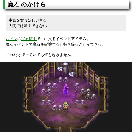
魔石のかけら
生気を奪う妖しい宝石
人間では加工できない
ルドン
の
宝石鉱山
で手に入るイベントアイテム。
魔石イベントで魔石を破壊すると持ち帰ることができる。
これだけ持っていても何も起きません。