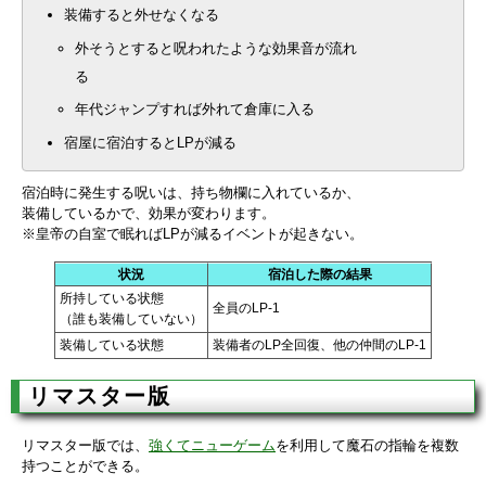
装備すると外せなくなる
外そうとすると呪われたような効果音が流れ
る
年代ジャンプすれば外れて倉庫に入る
宿屋に宿泊するとLPが減る
宿泊時に発生する呪いは、持ち物欄に入れているか、
装備しているかで、効果が変わります。
※皇帝の自室で眠ればLPが減るイベントが起きない。
状況
宿泊した際の結果
所持している状態
全員のLP-1
（誰も装備していない）
装備している状態
装備者のLP全回復、他の仲間のLP-1
リマスター版
リマスター版では、
強くてニューゲーム
を利用して魔石の指輪を複数
持つことができる。