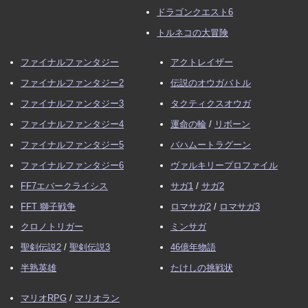
ドラゴンクエスト6
トルネコの大冒険
ファイナルファンタジー
アクトレイザー
ファイナルファンタジー2
伝説のオウガバトル
ファイナルファンタジー3
タクティクスオウガ
ファイナルファンタジー4
運命の輪
/
リボーン
ファイナルファンタジー5
バハムートラグーン
ファイナルファンタジー6
ヴァルキリープロファイル
FF7エバークライシス
サガ1
/
サガ2
FFT 獅子戦争
ロマサガ2
/
ロマサガ3
クロノトリガー
ミンサガ
聖剣伝説2
/
聖剣伝説3
46億年物語
半熟英雄
たけしの挑戦状
マリオRPG
/
マリオラン