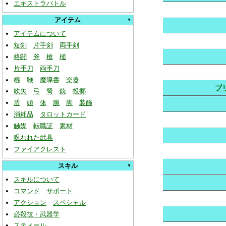
エキストラバトル
アイテム
アイテムについて
短剣
片手剣
両手剣
格闘
斧
槍
槌
片手刀
両手刀
棍
鞭
魔導書
楽器
ブ
吹矢
弓
弩
銃
投擲
盾
頭
体
腕
脚
装飾
消耗品
タロットカード
触媒
転職証
素材
呪われた武具
ファイアクレスト
スキル
スキルについて
コマンド
サポート
アクション
スペシャル
必殺技・武器学
スティール