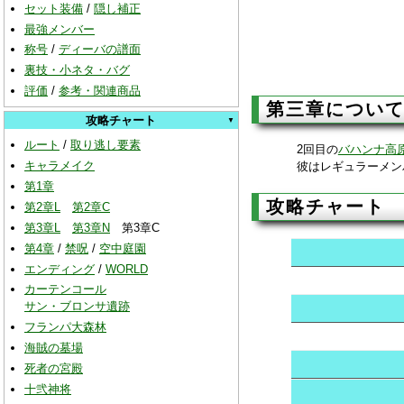
セット装備
/
隠し補正
最強メンバー
称号
/
ディーバの譜面
裏技・小ネタ・バグ
評価
/
参考・関連商品
第三章につい
攻略チャート
ルート
/
取り逃し要素
2回目の
バハンナ高
キャラメイク
彼はレギュラーメン
第1章
攻略チャート
第2章L
第2章C
第3章L
第3章N
第3章C
第4章
/
禁呪
/
空中庭園
エンディング
/
WORLD
カーテンコール
サン・ブロンサ遺跡
フランパ大森林
海賊の墓場
死者の宮殿
十弐神将