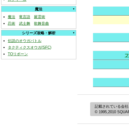
魔法
魔法
竜言語
屍霊術
忍術
武士舞
歌舞音曲
シリーズ攻略・解析
伝説のオウガバトル
タクティクスオウガ(SFC)
TOリボーン
フ
記載されている会社
© 1995,2010 SQUARE