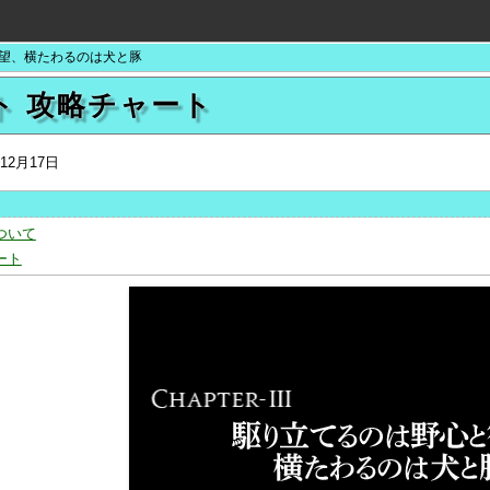
と欲望、横たわるのは犬と豚
ト 攻略チャート
年12月17日
ついて
ート