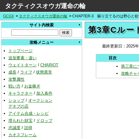
タクティクスオウガ運命の輪
GCGX
タクティクスオウガ運命の輪
CHAPTER-3 駆り立てるのは野心
サイト内検索
第3章Cルー
攻略メニュー
最終更新日：
2025
トップページ
追加要素・違い
ウェイトターン
/
CHARIOT
第三章に
成長
/
ライフ
/
状態異常
攻略チャ
攻撃属性
戦い方
/
お金稼ぎ
キャラクター
/
加入条件
ショップ
/
オークション
デネブの店
アイテム合成・レシピ
埋もれた財宝
/
ドロップ
忠誠度
/
説得
カオスフレーム