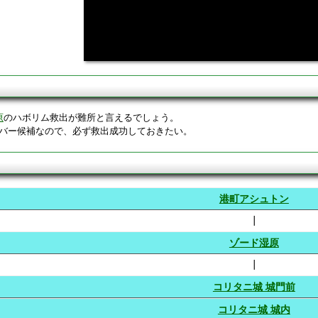
て
原
のハボリム救出が難所と言えるでしょう。
バー候補なので、必ず救出成功しておきたい。
港町アシュトン
┃
ゾード湿原
┃
コリタニ城 城門前
コリタニ城 城内