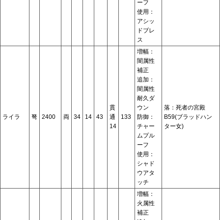
ーフ
使用：
アシッ
ドブレ
ス
増幅：
闇属性
補正
追加：
闇属性
耐久ダ
貫
ウン
落：死者の宮殿
ライラ
弩
2400
両
34
14
43
通
133
防御：
B59(ブラッドハン
14
チャー
ター女)
ムプル
ーフ
使用：
シャド
ウアタ
ッチ
増幅：
火属性
補正