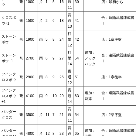
弩
1000
片
1
5
16
通
30
店：最初から
ウ
11
貫
クロスボ
合：遠隔武器錬成書
弩
1500
片
2
6
18
通
41
ウ+1
Ⅰ
13
打
ストーン
弩
1900
両
5
8
24
撃
42
店：1章序盤
ボウ
12
打
追加：
ストーン
合：遠隔武器錬成書
弩
2700
両
6
9
27
撃
54
ノック
ボウ+1
Ⅰ
14
バック
貫
ツインク
弩
2900
両
8
9
26
通
51
店：1章後半
ロスボウ
12
ツインク
貫
追加：
合：遠隔武器錬成書
ロスボウ
弩
4100
両
9
10
29
通
63
麻痺
Ⅰ
+1
14
貫
バルダー
弩
3500
片
11
7
21
通
54
店：2章序盤
クロス
11
貫
バルダー
追加：
合：遠隔武器錬成書
弩
4800
片
12
8
23
通
65