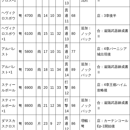
クロス+1
沈黙
Ⅱ
13
貫
ヘヴィク
弩
4700
両
14
10
30
通
68
店：3章後半
ロスボウ
11
ヘヴィク
貫
追加：
合：遠隔武器錬成書
ロスボウ
弩
6100
両
15
11
32
通
80
ノック
Ⅱ
+1
13
バック
貫
アルバレ
店：4章バーニシア
弩
5800
両
17
10
31
通
77
スト
城出現後
12
貫
追加：
アルバレ
合：遠隔武器錬成書
弩
7300
両
18
11
34
通
89
ノック
スト+1
Ⅱ
14
バック
打
スティー
店：4章王都ハイム
弩
6900
両
20
11
33
撃
86
ルボール
攻略後
12
スティー
打
追加：
合：遠隔武器錬成書
ルボール
弩
8800
両
21
12
36
撃
98
ノック
Ⅱ
+1
14
バック
貫
ダマスカ
増幅：
店：カーテンコール
弩
9500
片
23
9
27
通
86
スクロス
弩
Ep-1開始後
12