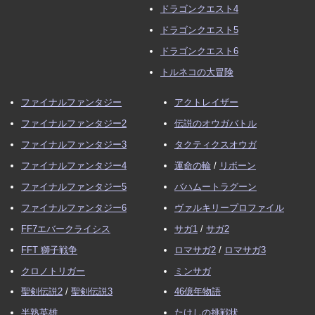
ドラゴンクエスト4
ドラゴンクエスト5
ドラゴンクエスト6
トルネコの大冒険
ファイナルファンタジー
アクトレイザー
ファイナルファンタジー2
伝説のオウガバトル
ファイナルファンタジー3
タクティクスオウガ
ファイナルファンタジー4
運命の輪
/
リボーン
ファイナルファンタジー5
バハムートラグーン
ファイナルファンタジー6
ヴァルキリープロファイル
FF7エバークライシス
サガ1
/
サガ2
FFT 獅子戦争
ロマサガ2
/
ロマサガ3
クロノトリガー
ミンサガ
聖剣伝説2
/
聖剣伝説3
46億年物語
半熟英雄
たけしの挑戦状