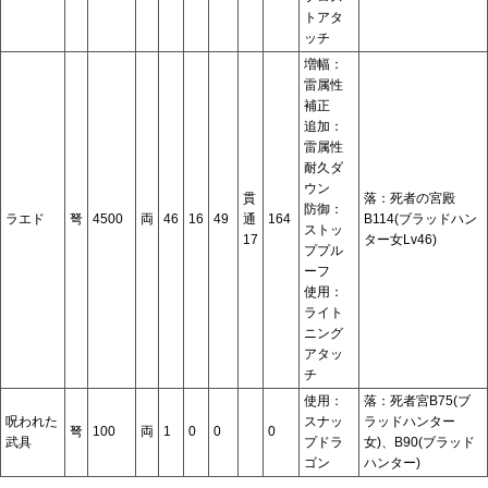
トアタ
ッチ
増幅：
雷属性
補正
追加：
雷属性
耐久ダ
ウン
貫
落：死者の宮殿
防御：
ラエド
弩
4500
両
46
16
49
通
164
B114(ブラッドハン
ストッ
17
ター女Lv46)
ププル
ーフ
使用：
ライト
ニング
アタッ
チ
使用：
落：死者宮B75(ブ
呪われた
スナッ
ラッドハンター
弩
100
両
1
0
0
0
武具
プドラ
女)、B90(ブラッド
ゴン
ハンター)