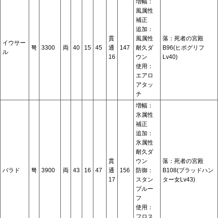
増幅：
風属性
補正
追加：
貫
風属性
落：死者の宮殿
イウサー
弩
3300
両
40
15
45
通
147
耐久ダ
B96(ヒポグリフ
ル
16
ウン
Lv40)
使用：
エアロ
アタッ
チ
増幅：
氷属性
補正
追加：
氷属性
耐久ダ
貫
ウン
落：死者の宮殿
バラド
弩
3900
両
43
16
47
通
156
防御：
B108(ブラッドハン
17
スタン
ター女Lv43)
プルー
フ
使用：
フロス