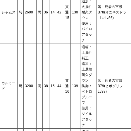
追加：
貫
火属性
落：死者の宮殿
シャムス
弩
2600
両
36
14
42
通
130
耐久ダ
B78(オニキスドラ
15
ウン
ゴンLv36)
使用：
パイロ
アタッ
チ
増幅：
土属性
補正
追加：
土属性
耐久ダ
貫
ウン
落：死者の宮殿
カルミー
弩
3200
両
38
15
44
通
139
防御：
B79(ヒポグリフ
ド
16
ペトロ
Lv38)
プルー
フ
使用：
ソイル
アタッ
チ