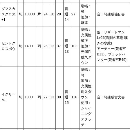
増幅：
ダマスカ
貫
弩
スクロス
弩
13800
片
24
10
29
通
97
合：弩錬成秘伝書
追加：
+1
14
麻痺
増幅：
落：リザードマン
光属性
Lv26(海賊の墓場 嘆
貫
補正
セントク
きの水紋)
弩
1400
両
26
12
37
通
103
追加：
ロスボウ
アーチャー(死者宮
13
光属性
B13)、ブラッドハ
耐久ダ
ンター(死者宮B49)
ウン
増幅：
弩
追加：
光属性
貫
耐久ダ
イクリー
弩
1800
両
27
13
39
通
116
ウン
合：弩錬成古文書
ル
15
使用：
シャイ
ニング
アタッ
チ