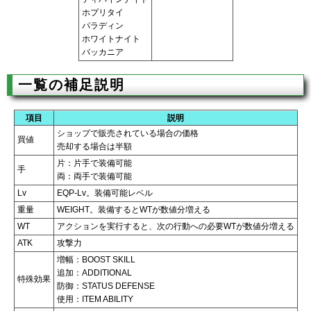
ホプリタイ
パラディン
ホワイトナイト
バッカニア
一覧の補足説明
項目
説明
ショップで販売されている場合の価格
買値
売却する場合は半額
片：片手で装備可能
手
両：両手で装備可能
Lv
EQP-Lv。装備可能レベル
重量
WEIGHT。装備するとWTが数値分増える
WT
アクションを実行すると、次の行動への必要WTが数値分増える
ATK
攻撃力
増幅：BOOST SKILL
追加：ADDITIONAL
特殊効果
防御：STATUS DEFENSE
使用：ITEM ABILITY