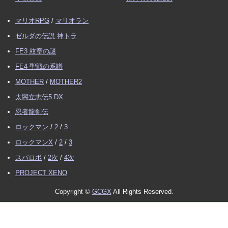
マリオRPG
/
マリオラン
ゼルダの伝説 神トラ
FE3 紋章の謎
FE4 聖戦の系譜
MOTHER
/
MOTHER2
太閤立志伝5 DX
忍者龍剣伝
ロックマン
/
2
/
3
ロックマンX
/
2
/
3
スパロボ
/
2次
/
4次
PROJECT XENO
Copyright ©
GCGX
All Rights Reserved.