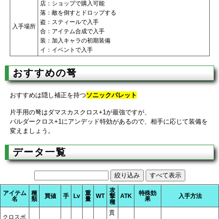
店：ショップで購入可能
落：敵を倒すとドロップする
盗：スティールで入手
入手場所
合：アイテム合成で入手
装：加入キャラの初期装備
イ：イベントで入手
おすすめの弩
おすすめは隠し補正を持つ
ソニックバレット
片手用の弩はダマスカスクロス+1が最強ですが、
バルダークロス+1にアンデッド特効があるので、相手に応じて装備を
変えましょう。
データ一覧
攻
アイテム
種
重
特殊効
買値
手
Lv
WT
撃
ATK
入手方法
名
類
量
果
種
貫
クロスボ