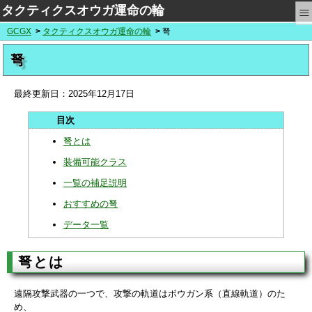
≡
タクティクスオウガ運命の輪
GCGX
タクティクスオウガ運命の輪
弩
弩
最終更新日：
2025年12月17日
弩とは
装備可能クラス
一覧の補足説明
おすすめの弩
データ一覧
弩とは
遠隔攻撃武器の一つで、攻撃の軌道はボウガン系（直線軌道）のた
め、