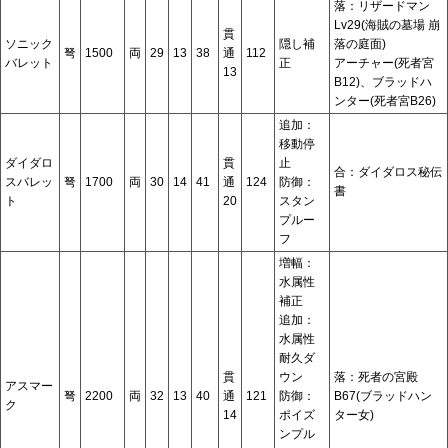
落：リザードマン
Lv29(海賊の墓場 崩
貫
ソニック
隠し補
落の庭面)
弩
1500
両
29
13
38
通
112
バレット
正
アーチャー(死者宮
13
B12)、ブラッドハ
ンター(死者宮B26)
追加：
移動停
ダイダロ
貫
止
合：ダイダロス秘伝
スバレッ
弩
1700
両
30
14
41
通
124
防御：
書
ト
20
スタン
プルー
フ
増幅：
水属性
補正
追加：
水属性
耐久ダ
貫
ウン
落：死者の宮殿
アスマー
弩
2200
両
32
13
40
通
121
防御：
B67(ブラッドハン
ク
14
ポイズ
ター女)
ンプル