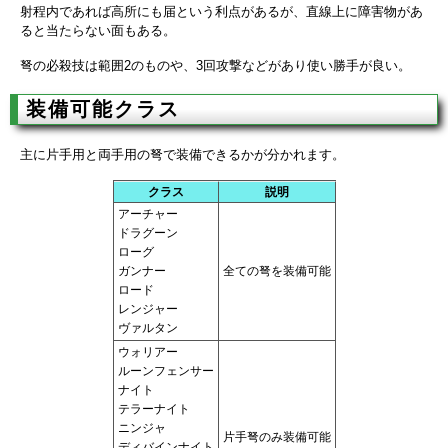
射程内であれば高所にも届という利点があるが、直線上に障害物があ
ると当たらない面もある。
弩の必殺技は範囲2のものや、3回攻撃などがあり使い勝手が良い。
装備可能クラス
主に片手用と両手用の弩で装備できるかが分かれます。
クラス
説明
アーチャー
ドラグーン
ローグ
ガンナー
全ての弩を装備可能
ロード
レンジャー
ヴァルタン
ウォリアー
ルーンフェンサー
ナイト
テラーナイト
ニンジャ
片手弩のみ装備可能
ディバインナイト