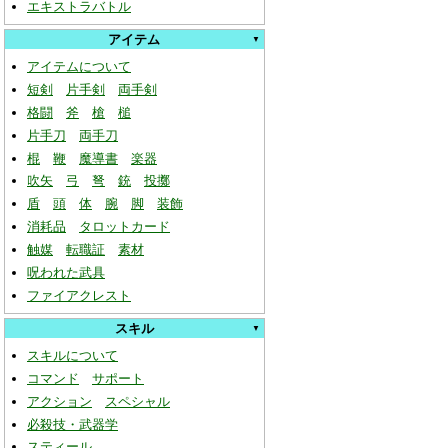
エキストラバトル
アイテム
アイテムについて
短剣
片手剣
両手剣
格闘
斧
槍
槌
片手刀
両手刀
棍
鞭
魔導書
楽器
吹矢
弓
弩
銃
投擲
盾
頭
体
腕
脚
装飾
消耗品
タロットカード
触媒
転職証
素材
呪われた武具
ファイアクレスト
スキル
スキルについて
コマンド
サポート
アクション
スペシャル
必殺技・武器学
スティール