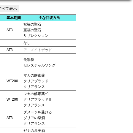
基本期間
主な回復方法
祝福の聖石
AT3
至福の聖石
リザレクション
なし
AT3
アニメイトデッド
免罪符
セレスチャルソング
マカの解毒薬
WT200
クリアブラッド
クリアランス
マカの解毒薬+1
WT200
クリアブラッドⅡ
クリアランス
ダメージを受ける
AT3
ゾリアの薬酒
クリアランス
ゼナの果実酒