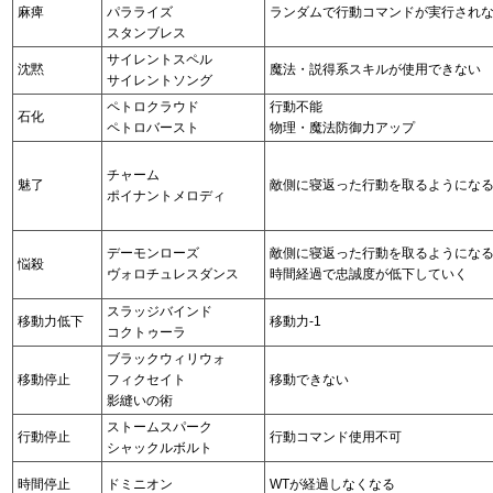
麻痺
パラライズ
ランダムで行動コマンドが実行され
スタンブレス
サイレントスペル
沈黙
魔法・説得系スキルが使用できない
サイレントソング
ペトロクラウド
行動不能
石化
ペトロバースト
物理・魔法防御力アップ
チャーム
魅了
敵側に寝返った行動を取るようにな
ポイナントメロディ
デーモンローズ
敵側に寝返った行動を取るようにな
悩殺
ヴォロチュレスダンス
時間経過で忠誠度が低下していく
スラッジバインド
移動力低下
移動力-1
コクトゥーラ
ブラックウィリウォ
移動停止
フィクセイト
移動できない
影縫いの術
ストームスパーク
行動停止
行動コマンド使用不可
シャックルボルト
時間停止
ドミニオン
WTが経過しなくなる