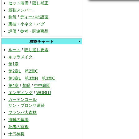
セット装備
/
隠し補正
最強メンバー
称号
/
ディーバの譜面
裏技・小ネタ・バグ
評価
/
参考・関連商品
攻略チャート
ルート
/
取り逃し要素
キャラメイク
第1章
第2章L
第2章C
第3章L
第3章N
第3章C
第4章
/
禁呪
/
空中庭園
エンディング
/
WORLD
カーテンコール
サン・ブロンサ遺跡
フランパ大森林
海賊の墓場
死者の宮殿
十弐神将