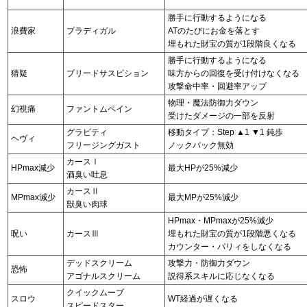
勝手に行動するようになる
浪費家
プラディガル
ATのたびにお金を落とす
埋もれた財宝の質が1段階良くなる
勝手に行動するようになる
猜疑
ブリードサスピション
味方からの回復を受け付けなくなる
攻撃命中率・回避率アップ
物理・魔法防御力ダウン
幻視痛
ファントムペイン
受けたダメージの一部を反射
グラビティ
移動タイプ：Step ▲1 ▼1 鈍歩
ヘヴィ
フリージングガスト
ノックバック無効
カースⅠ
HPmax減少
最大HPが25%減少
酒臭い吐息
カースⅡ
MPmax減少
最大MPが25%減少
獣臭い肉球
HPmax・MPmaxが25%減少
呪い
カースⅢ
埋もれた財宝の質が1段階悪くなる
カウンター・パリィをしなくなる
デッドスクリーム
攻撃力・防御力ダウン
恐怖
アゴナルスクリーム
説得系スキルに応じなくなる
クイックムーブ
スロウ
WT経過が遅くなる
スピードスター