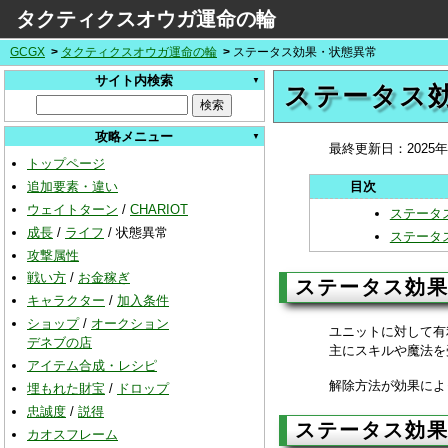
タクティクスオウガ運命の輪
GCGX
タクティクスオウガ運命の輪
ステータス効果・状態異常
サイト内検索
ステータス
攻略メニュー
最終更新日：
2025
トップページ
追加要素・違い
ウェイトターン
/
CHARIOT
ステータ
成長
/
ライフ
/
状態異常
ステータ
攻撃属性
戦い方
/
お金稼ぎ
ステータス効
キャラクター
/
加入条件
ショップ
/
オークション
ユニットに対して有
デネブの店
主にスキルや魔法を
アイテム合成・レシピ
解除方法が効果によ
埋もれた財宝
/
ドロップ
忠誠度
/
説得
ステータス効
カオスフレーム