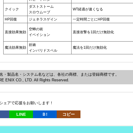
ダストストーム
クイック
WT経過が速くなる
スロウムーブ
HP回復
ジェネラスゲイン
一定時間ごとにHP回復
空蝉の術
直接効果無効
直接攻撃を1回だけ無効化
イベイション
祈祷
魔法効果無効
魔法を1回だけ無効化
インバリドスペル
名・製品名・システム名などは、各社の商標、または登録商標です。
 ENIX CO., LTD. All Rights Reserved.
シェアで応援をお願いします！
LINE
Ｂ!
コピー