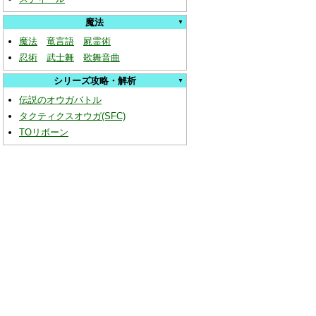
魔法
魔法
竜言語
屍霊術
忍術
武士舞
歌舞音曲
シリーズ攻略・解析
伝説のオウガバトル
タクティクスオウガ(SFC)
TOリボーン