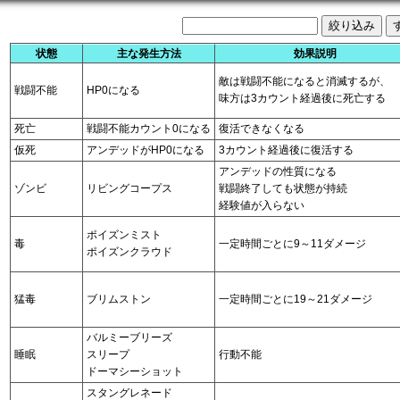
状態
主な発生方法
効果説明
敵は戦闘不能になると消滅するが、
戦闘不能
HP0になる
味方は3カウント経過後に死亡する
死亡
戦闘不能カウント0になる
復活できなくなる
仮死
アンデッドがHP0になる
3カウント経過後に復活する
アンデッドの性質になる
ゾンビ
リビングコープス
戦闘終了しても状態が持続
経験値が入らない
ポイズンミスト
毒
一定時間ごとに9～11ダメージ
ポイズンクラウド
猛毒
ブリムストン
一定時間ごとに19～21ダメージ
バルミーブリーズ
睡眠
スリープ
行動不能
ドーマシーショット
スタングレネード