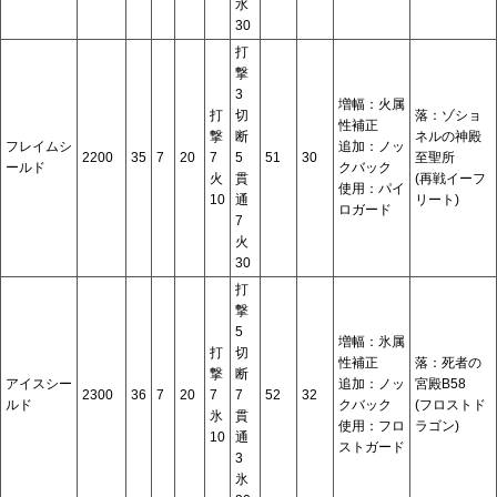
水
30
打
撃
3
増幅：火属
打
切
落：ゾショ
性補正
撃
断
ネルの神殿
フレイムシ
追加：ノッ
2200
35
7
20
7
5
51
30
至聖所
ールド
クバック
火
貫
(再戦イーフ
使用：パイ
10
通
リート)
ロガード
7
火
30
打
撃
5
増幅：氷属
打
切
性補正
落：死者の
撃
断
アイスシー
追加：ノッ
宮殿B58
2300
36
7
20
7
7
52
32
ルド
クバック
(フロストド
氷
貫
使用：フロ
ラゴン)
10
通
ストガード
3
氷