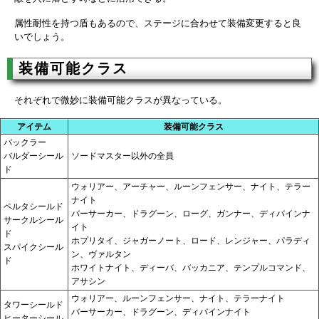
属性耐性を持つ盾もあるので、ステージに合わせて装備変更すると良
いでしょう。
装備可能クラス
それぞれで微妙に装備可能クラスが異なっている。
アイテム
装備可能クラス
バックラー
バルダーシール
ソードマスター以外の全員
ド
ウォリアー、アーチャー、ルーンフェンサー、ナイト、テラー
ナイト
ペルタシールド
バーサーカー、ドラグーン、ローグ、ガンナー、ディバインナ
サークルシール
イト
ド
ホプリタイ、ジャガーノート、ロード、レンジャー、パラディ
スパイクシール
ン、ヴァルタン
ド
ホワイトナイト、ディーバ、バッカニア、テンプルコマンド、
アサシン
ウォリアー、ルーンフェンサー、ナイト、テラーナイト
タワーシールド
バーサーカー、ドラグーン、ディバインナイト
ヒーターシール