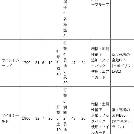
属
ープルーフ
性
5
各
種
族
3
打
撃
増幅：風属
打
4
性補正
落：死者の
撃
ウインドシ
貫
追加：ノッ
宮殿B85
1700
31
6
19
6
47
24
ールド
通
クバック
(ヒポグリフ
風
5
使用：エア
Lv31)
10
風
ロガード
30
打
撃
6
増幅：土属
打
切
性補正
落：死者の
撃
断
ソイルシー
追加：ノッ
宮殿B80
1900
32
7
20
6
2
48
26
ルド
クバック
(オニキスド
土
貫
使用：ソイ
ラゴン)
10
通
ルガード