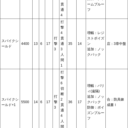
貫
ームプルー
通
フ
4
打
撃
4
増幅：レジ
打
貫
ストポイズ
スパイクシ
4400
13
6
17
撃
通
35
14
ン
店：3章中盤
ールド
3
3
追加：ノッ
人
クバック
間
1
打
撃
6
増幅：パリ
切
ィ(遠隔)
断
打
追加：ノッ
スパイクシ
2
合：防具錬
5500
14
6
17
撃
36
17
クバック
ールド+1
貫
成書Ⅰ
3
防御：ポイ
通
ズンプルー
4
フ
人
間