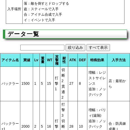
落：敵を倒すとドロップする
入手場所
盗：スティールで入手
合：アイテム合成で入手
イ：イベントで入手
データ一覧
攻
重
耐
アイテム名
買値
Lv
WT
撃
ATK
DEF
特殊効果
入手方法
量
性
種
切
増幅：レジ
断
打
ストサイレ
2
店：最初か
バックラー
1500
1
5
15
撃
27
8
ンス
貫
ら
1
追加：ノッ
通
クバック
2
打
撃
増幅：パリ
3
ィ(遠隔)
打
切
追加：ノッ
バックラー
合：防具錬
2000
2
5
16
撃
断
28
10
クバック
+1
成書Ⅰ