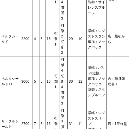
1
4
防御：サイ
貫
レンスプル
通
ーフ
3
打
撃
増幅：レジ
打
ペルタシー
2
ストスタン
店：最初か
2200
4
5
16
撃
29
10
ルド
切
追加：ノッ
ら
1
断
クバック
3
打
撃
増幅：パリ
4
ィ(近接)
打
切
ペルタシー
追加：ノッ
合：防具錬
3000
5
5
16
撃
断
30
12
ルド+1
クバック
成書Ⅰ
1
4
防御：スタ
貫
ンプルーフ
通
3
打
増幅：レジ
撃
打
ストスリー
サークルシ
3
2700
7
5
16
撃
31
11
プ
店：1章終盤
ールド
貫