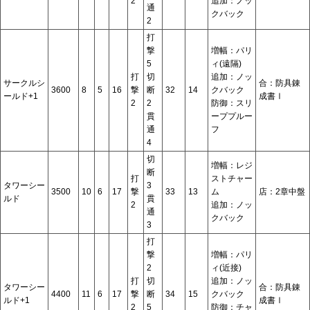
2
追加：ノッ
通
クバック
2
打
撃
増幅：パリ
5
ィ(遠隔)
打
切
追加：ノッ
サークルシ
合：防具錬
3600
8
5
16
撃
断
32
14
クバック
ールド+1
成書Ⅰ
2
2
防御：スリ
貫
ーププルー
通
フ
4
切
増幅：レジ
断
打
ストチャー
タワーシー
3
3500
10
6
17
撃
33
13
ム
店：2章中盤
ルド
貫
2
追加：ノッ
通
クバック
3
打
撃
増幅：パリ
2
ィ(近接)
打
切
追加：ノッ
タワーシー
合：防具錬
4400
11
6
17
撃
断
34
15
クバック
ルド+1
成書Ⅰ
2
5
防御：チャ