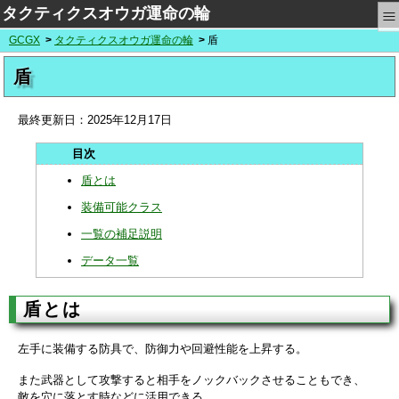
≡
タクティクスオウガ運命の輪
GCGX
タクティクスオウガ運命の輪
盾
盾
最終更新日：
2025年12月17日
盾とは
装備可能クラス
一覧の補足説明
データ一覧
盾とは
左手に装備する防具で、防御力や回避性能を上昇する。
また武器として攻撃すると相手をノックバックさせることもでき、
敵を穴に落とす時などに活用できる。