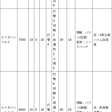
霊
6
打
撃
4
切
断
増幅：パリ
打
3
店：4章王都
ヒーターシ
ィ(近接)
7000
19
6
18
撃
各
39
18
ハイム出現
ールド
追加：ノッ
4
属
後
クバック
性
2
人
間
5
打
撃
6
切
断
5
貫
増幅：パリ
打
ヒーターシ
通
ィ(遠隔)
合：防具錬
9000
20
6
18
撃
40
20