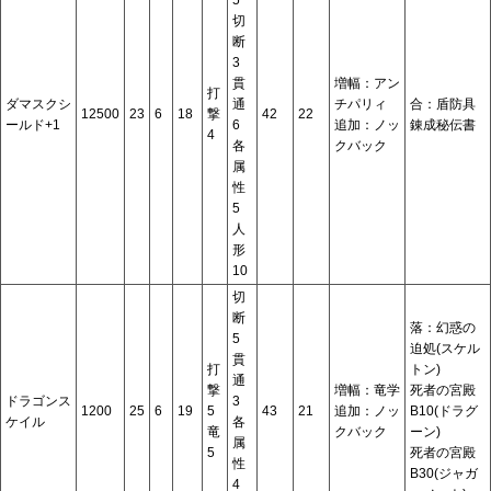
切
断
3
貫
増幅：アン
打
ダマスクシ
通
チパリィ
合：盾防具
12500
23
6
18
撃
42
22
ールド+1
6
追加：ノッ
錬成秘伝書
4
各
クバック
属
性
5
人
形
10
切
断
落：幻惑の
5
迫処(スケル
貫
打
トン)
通
撃
増幅：竜学
死者の宮殿
ドラゴンス
3
1200
25
6
19
5
43
21
追加：ノッ
B10(ドラグ
ケイル
各
竜
クバック
ーン)
属
5
死者の宮殿
性
B30(ジャガ
4