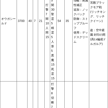
5
増幅：闇属
宮殿ブラッ
打
闇
性補正
クモア戦
撃
30
追加：ノッ
(リッチキン
7
聖
クバック
グ、リッチ
オウガシー
闇
霊
防御：スト
3700
40
7
21
54
35
クイーン)
ルド
10
5
ッププルー
人
精
フ
盗：空中庭
間
霊
使用：デッ
園 封印の間
15
5
ドスクリー
(高Lv編成ド
人
ム
ルガルア)
形
5
悪
魔
15
死
霊
15
打
撃
8
切
断
7