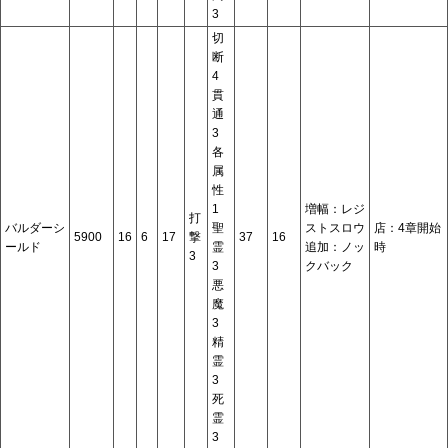
3
切
断
4
貫
通
3
各
属
性
1
増幅：レジ
打
バルダーシ
聖
ストスロウ
店：4章開始
5900
16
6
17
撃
37
16
ールド
霊
追加：ノッ
時
3
3
クバック
悪
魔
3
精
霊
3
死
霊
3