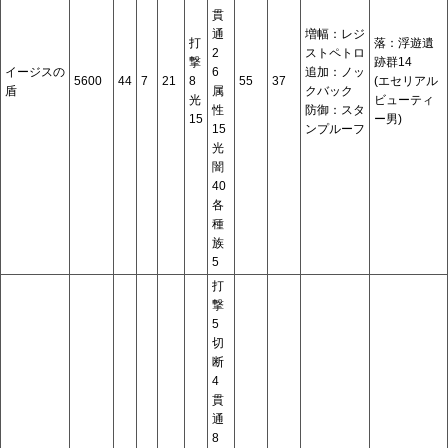
貫
通
増幅：レジ
打
落：浮遊遺
2
ストペトロ
撃
跡群14
イージスの
6
追加：ノッ
5600
44
7
21
8
55
37
(エセリアル
盾
属
クバック
光
ビューティ
性
防御：スタ
15
ー男)
15
ンプルーフ
光
闇
40
各
種
族
5
打
撃
5
切
断
4
貫
通
8