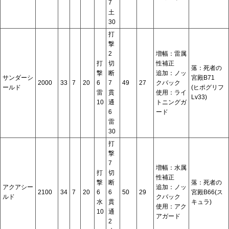
7
土
30
打
撃
2
増幅：雷属
打
切
性補正
落：死者の
撃
断
追加：ノッ
サンダーシ
宮殿B71
2000
33
7
20
6
7
49
27
クバック
ールド
(ヒポグリフ
雷
貫
使用：ライ
Lv33)
10
通
トニングガ
6
ード
雷
30
打
撃
7
増幅：水属
打
切
性補正
撃
断
落：死者の
アクアシー
追加：ノッ
2100
34
7
20
6
6
50
29
宮殿B66(ス
ルド
クバック
水
貫
キュラ)
使用：アク
10
通
アガード
2