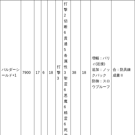
打
撃
2
切
断
6
貫
通
5
各
増幅：パリ
属
ィ(近接)
打
性
バルダーシ
追加：ノッ
合：防具錬
7900
17
6
18
撃
3
38
18
ールド+1
クバック
成書Ⅱ
3
聖
防御：スロ
霊
ウプルーフ
6
悪
魔
6
精
霊
6
死