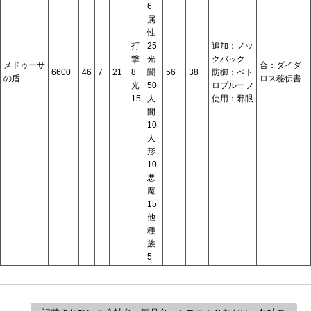
6
属
性
打
25
追加：ノッ
撃
光
クバック
メドゥーサ
合：ダイダ
6600
46
7
21
8
闇
56
38
防御：ペト
の盾
ロス秘伝書
光
50
ロプルーフ
15
人
使用：邪眼
間
10
人
形
10
悪
魔
15
他
種
族
5