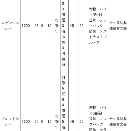
断
3
増幅：パリ
貫
ィ(近接)
打
通
追加：ノッ
ロゼンジシ
合：盾防具
1700
28
6
19
撃
3
45
22
クバック
ールド
錬成古文書
5
各
防御：デス
属
トラストプ
性
ルーフ
3
各
種
族
1
打
撃
6
切
断
4
増幅：パリ
貫
ィ(遠隔)
打
通
ドレッドシ
追加：ノッ
合：盾防具
2100
29
6
19
撃
5
46
25
ールド
クバック
錬成古文書
5
各
防御：テラ