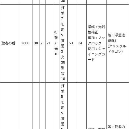
30
打
撃
7
切
増幅：光属
断
打
性補正
5
落：浮遊遺
撃
追加：ノッ
貫
跡群7
聖者の盾
2600
38
7
21
7
53
34
クバック
通
(クリスタル
光
使用：シャ
3
ドラゴン)
10
イニングガ
光
ード
30
聖
霊
10
打
撃
5
切
断
5
貫
通
落：死者の