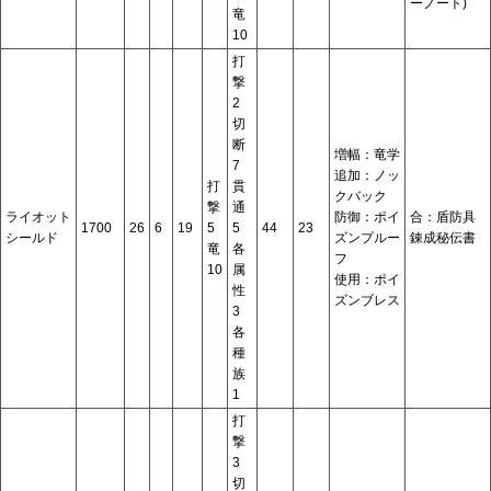
ーノート)
竜
10
打
撃
2
切
断
増幅：竜学
7
追加：ノッ
打
貫
クバック
撃
通
ライオット
防御：ポイ
合：盾防具
1700
26
6
19
5
5
44
23
シールド
ズンプルー
錬成秘伝書
竜
各
フ
10
属
使用：ポイ
性
ズンブレス
3
各
種
族
1
打
撃
3
切