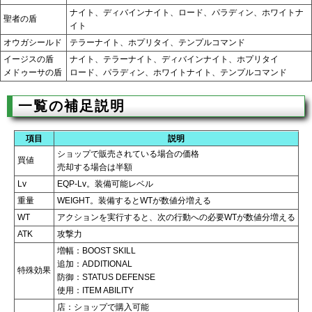
ナイト、ディバインナイト、ロード、パラディン、ホワイトナ
聖者の盾
イト
オウガシールド
テラーナイト、ホプリタイ、テンプルコマンド
イージスの盾
ナイト、テラーナイト、ディバインナイト、ホプリタイ
メドゥーサの盾
ロード、パラディン、ホワイトナイト、テンプルコマンド
一覧の補足説明
項目
説明
ショップで販売されている場合の価格
買値
売却する場合は半額
Lv
EQP-Lv。装備可能レベル
重量
WEIGHT。装備するとWTが数値分増える
WT
アクションを実行すると、次の行動への必要WTが数値分増える
ATK
攻撃力
増幅：BOOST SKILL
追加：ADDITIONAL
特殊効果
防御：STATUS DEFENSE
使用：ITEM ABILITY
店：ショップで購入可能