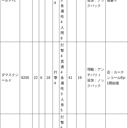
ールド+1
3
追加：ノッ
成書Ⅱ
4
各
クバック
属
性
4
人
間
8
打
撃
4
貫
通
増幅：アン
打
4
店：カーテ
ダマスクシ
チパリィ
8200
22
6
18
撃
各
41
19
ンコールEp-
ールド
追加：ノッ
4
属
1開始後
クバック
性
3
人
形
5
打
撃
5