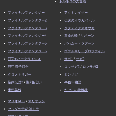
トルネコの大冒険
ファイナルファンタジー
アクトレイザー
ファイナルファンタジー2
伝説のオウガバトル
ファイナルファンタジー3
タクティクスオウガ
ファイナルファンタジー4
運命の輪
/
リボーン
ファイナルファンタジー5
バハムートラグーン
ファイナルファンタジー6
ヴァルキリープロファイル
FF7エバークライシス
サガ1
/
サガ2
FFT 獅子戦争
ロマサガ2
/
ロマサガ3
クロノトリガー
ミンサガ
聖剣伝説2
/
聖剣伝説3
46億年物語
半熟英雄
たけしの挑戦状
マリオRPG
/
マリオラン
ゼルダの伝説 神トラ