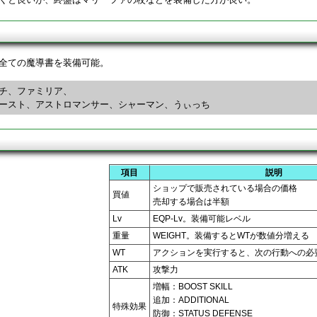
ス
全ての魔導書を装備可能。
チ、ファミリア、
ースト、アストロマンサー、シャーマン、うぃっち
明
項目
説明
ショップで販売されている場合の価格
買値
売却する場合は半額
Lv
EQP-Lv。装備可能レベル
重量
WEIGHT。装備するとWTが数値分増える
WT
アクションを実行すると、次の行動への必
ATK
攻撃力
増幅：BOOST SKILL
追加：ADDITIONAL
特殊効果
防御：STATUS DEFENSE