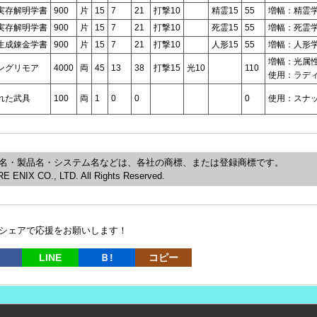
実存解明学書
900
片
15
7
21
打撃10
精霊15
55
増幅：精霊
実存解明学書
900
片
15
7
21
打撃10
死霊15
55
増幅：死霊
生成錬金学書
900
片
15
7
21
打撃10
人形15
55
増幅：人形
増幅：光属
ングリモア
4000
両
45
13
38
打撃15
光10
110
使用：ラデ
れた武具
100
両
1
0
0
0
使用：スナ
名・製品名・システム名などは、各社の商標、または登録商標です。
 ENIX CO., LTD. All Rights Reserved.
シェアで応援をお願いします！
LINE
Ｂ!
コピー