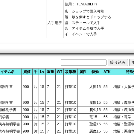
使用：ITEM ABILITY
店：ショップで購入可能
落：敵を倒すとドロップする
入手場所
盗：スティールで入手
合：アイテム合成で入手
イ：イベントで入手
アイテム名
買値
手
Lv
重量
WT
攻撃種
属性
特効
ATK
特殊
解剖学書
900
片
15
7
21
打撃10
人間15
55
増幅：人体
解剖学書
900
片
15
7
21
打撃10
魔獣15
55
増幅：魔獣
類解剖学書
900
片
15
7
21
打撃10
爬虫15
55
増幅：爬虫
剖学書
900
片
15
7
21
打撃10
竜15
55
増幅：竜学
実存解明学書
900
片
15
7
21
打撃10
聖霊15
55
増幅：聖霊
実存解明学書
900
片
15
7
21
打撃10
悪魔15
55
増幅：悪魔