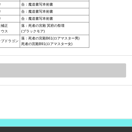
学
合：魔道書写本術書
学
合：魔道書写本術書
学
合：魔道書写本術書
性補正
落：死者の宮殿 冥府の祭壇
ィウス
(ブラックモア)
落：死者の宮殿B61(ロアマスター男)
ップドラゴン
死者の宮殿B91(ロアマスター女)