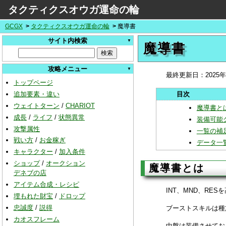
タクティクスオウガ運命の輪
GCGX
タクティクスオウガ運命の輪
魔導書
サイト内検索
魔導書
攻略メニュー
最終更新日：
2025
トップページ
追加要素・違い
ウェイトターン
/
CHARIOT
魔導書と
成長
/
ライフ
/
状態異常
装備可能
攻撃属性
一覧の補
戦い方
/
お金稼ぎ
データ一
キャラクター
/
加入条件
ショップ
/
オークション
魔導書とは
デネブの店
アイテム合成・レシピ
INT、MND、RE
埋もれた財宝
/
ドロップ
忠誠度
/
説得
ブーストスキルは種
カオスフレーム
中盤は装備させてお