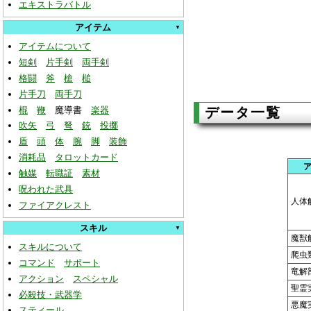
エキストラバトル
アイテム
アイテムについて
短剣
片手剣
両手剣
格闘
斧
槍
槌
片手刀
両手刀
棍
鞭
魔導書
楽器
データ一覧
吹矢
弓
弩
銃
投擲
盾
頭
体
腕
脚
装飾
消耗品
タロットカード
触媒
転職証
素材
呪われた武具
人体
ファイアクレスト
スキル
魔獣
スキルについて
爬虫
コマンド
サポート
竜解
アクション
スペシャル
聖霊
必殺技・武器学
悪魔
スティール