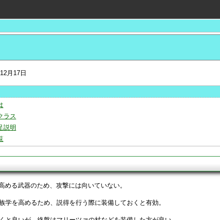
年12月17日
は
クラス
足説明
覧
Sを高める武器のため、攻撃には向いていない。
族学を高めるため、説得を行う際に装備しておくと有効。
くと良いが、終盤はマリーツァの杖などを装備した方が良い。