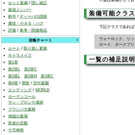
セット装備
/
隠し補正
最強メンバー
装備可能クラ
称号
/
ディーバの譜面
裏技・小ネタ・バグ
下記クラスであれば
評価
/
参考・関連商品
ウォーロック、リッ
攻略チャート
ロード、ダークプリ
ルート
/
取り逃し要素
キャラメイク
一覧の補足説
第1章
第2章L
第2章C
第3章L
第3章N
第3章C
第4章
/
禁呪
/
空中庭園
エンディング
/
WORLD
カーテンコール
サン・ブロンサ遺跡
フランパ大森林
海賊の墓場
死者の宮殿
十弐神将