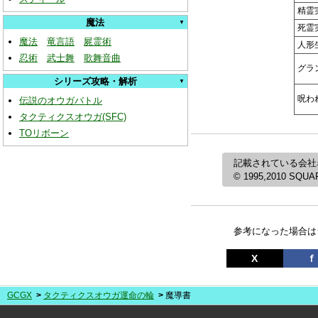
精霊
魔法
死霊
魔法
竜言語
屍霊術
人形
忍術
武士舞
歌舞音曲
グラ
シリーズ攻略・解析
呪わ
伝説のオウガバトル
タクティクスオウガ(SFC)
TOリボーン
記載されている会社
© 1995,2010 SQUARE
参考になった場合は
X
ｆ
GCGX
タクティクスオウガ運命の輪
魔導書