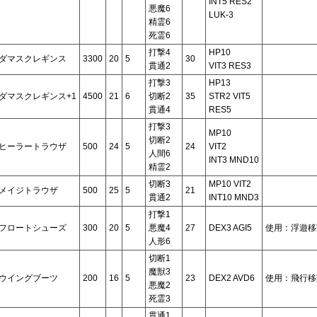
INT5 RES2
悪魔6
LUK-3
精霊6
死霊6
打撃4
HP10
ダマスクレギンス
3300
20
5
30
貫通2
VIT3 RES3
打撃3
HP13
ダマスクレギンス+1
4500
21
6
切断2
35
STR2 VIT5
貫通4
RES5
打撃3
MP10
切断2
ヒーラートラウザ
500
24
5
24
VIT2
人間6
INT3 MND10
精霊2
切断3
MP10 VIT2
メイジトラウザ
500
25
5
21
貫通2
INT10 MND3
打撃1
フロートシューズ
300
20
5
悪魔4
27
DEX3 AGI5
使用：浮遊移
人形6
切断1
魔獣3
ウイングブーツ
200
16
5
23
DEX2 AVD6
使用：飛行移
悪魔2
死霊3
貫通1