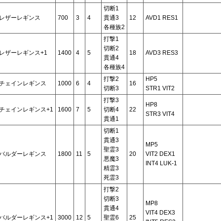
切断1
レザーレギンス
700
3
4
貫通3
12
AVD1 RES1
各種族2
打撃1
切断2
レザーレギンス+1
1400
4
5
18
AVD3 RES3
貫通4
各種族4
打撃2
HP5
チェインレギンス
1000
6
4
16
切断3
STR1 VIT2
打撃3
HP8
チェインレギンス+1
1600
7
5
切断4
22
STR3 VIT4
貫通1
切断1
貫通3
MP5
聖霊3
バルダーレギンス
1800
11
5
20
VIT2 DEX1
悪魔3
INT4 LUK-1
精霊3
死霊3
打撃2
切断3
MP8
貫通4
VIT4 DEX3
バルダーレギンス+1
3000
12
5
聖霊6
25