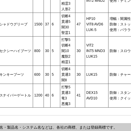
INT2 MND2
使用：ナミン
精霊3
人形2
切断4
HP10
増幅：闇属性
貫通5
シャドウグリーブ
1500
37
6
47
VIT8 AVD6
防御：ストッ
闇30
LUK-5
使用：パララ
聖霊1
打撃5
切断4
VIT2
セクシーハイブーツ
800
30
5
闇10
30
INT5 MND3
防御：スロウ
魔獣2
LUK15
精霊1
切断4
キンキーブーツ
600
30
5
貫通3
30
LUK15
防御：チャー
闇8
打撃5
貫通3
DEX15
防御：スタン
スナイパーゲートル
1200
40
6
41
竜3
AVD10
使用：クイッ
悪魔3
名・製品名・システム名などは、各社の商標、または登録商標です。