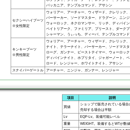
バッカニア、テンプルコマンド、アサシン
ウォリアー、アーチャー、ウィザード、クレリック、
バーサーカー、ソードマスター、ドラグーン、ニンジ
セクシーハイブーツ
ウォーロック、ネクロマンサー、リッチ、ディバイン
※女性限定
ペイトリアーク、ファミリア、プリースト、ダークプ
シャーマン、うぃっち、ディーバ、テンプルコマンド
ウォリアー、アーチャー、ウィザード、クレリック、
ナイト、テラーナイト、バーサーカー、ソードマスタ
キンキーブーツ
ローグ、ガンナー、ビーストテイマー、ウォーロック
※男性限定
ディバインナイト、ホプリタイ、ジャガーノート、ペ
ロード、レンジャー、ホワイトナイト、アサシン
スナイパーゲートル
アーチャー、ニンジャ、ガンナー、レンジャー
明
項目
説明
ショップで販売されている場合
買値
売却する場合は半額
Lv
EQP-Lv。装備可能レベル
重量
WEIGHT。装備するとWTが数