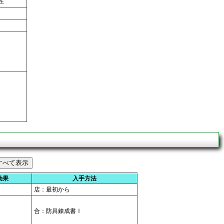
性
効果
入手方法
店：最初から
合：防具錬成書Ⅰ