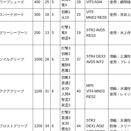
ワープシューズ
400
25
5
29
VIT3 AGI4
使用：瞬間移
竜4
切断1
VIT5
スパークガード
300
18
5
25
使用：溶岩上
火10
MND2 RES5
打撃1
STR2 AVD5
グリーシーブーツ
200
13
5
竜8
19
使用：水上停
RES3
精霊4
打撃3
切断2
STR4 DEX3
増幅：土属性
ソイルグリーブ
1000
28
6
土30
37
AVD5 INT2
使用：ブレイ
魔獣6
悪魔1
切断3
貫通2
MP5
水30
増幅：水属性
アクアグリーブ
1100
31
6
40
VIT4 MND3
人間4
使用：レイジ
RES2
聖霊2
死霊2
打撃2
貫通3
STR3
増幅：氷属性
水30
フロストグリーブ
1200
34
6
44
DEX1 AGI2
防御：スリー
爬虫3