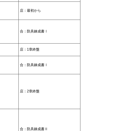
店：最初から
合：防具錬成書Ⅰ
店：1章終盤
合：防具錬成書Ⅰ
店：2章終盤
合：防具錬成書Ⅱ