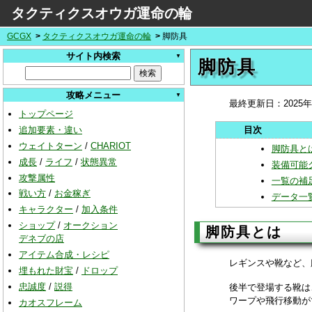
タクティクスオウガ運命の輪
GCGX
タクティクスオウガ運命の輪
脚防具
サイト内検索
脚防具
攻略メニュー
最終更新日：
2025
トップページ
追加要素・違い
ウェイトターン
/
CHARIOT
脚防具と
成長
/
ライフ
/
状態異常
装備可能
攻撃属性
一覧の補
戦い方
/
お金稼ぎ
データ一
キャラクター
/
加入条件
ショップ
/
オークション
脚防具とは
デネブの店
アイテム合成・レシピ
レギンスや靴など、
埋もれた財宝
/
ドロップ
忠誠度
/
説得
後半で登場する靴は
ワープや飛行移動が
カオスフレーム