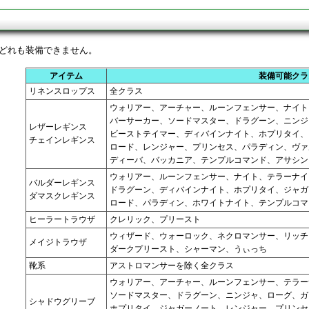
ス
どれも装備できません。
アイテム
装備可能クラ
リネンスロップス
全クラス
ウォリアー、アーチャー、ルーンフェンサー、ナイト
バーサーカー、ソードマスター、ドラグーン、ニンジ
レザーレギンス
ビーストテイマー、ディバインナイト、ホプリタイ、
チェインレギンス
ロード、レンジャー、プリンセス、パラディン、ヴァ
ディーバ、バッカニア、テンプルコマンド、アサシン
ウォリアー、ルーンフェンサー、ナイト、テラーナイ
バルダーレギンス
ドラグーン、ディバインナイト、ホプリタイ、ジャガ
ダマスクレギンス
ロード、パラディン、ホワイトナイト、テンプルコマ
ヒーラートラウザ
クレリック、プリースト
ウィザード、ウォーロック、ネクロマンサー、リッチ
メイジトラウザ
ダークプリースト、シャーマン、うぃっち
靴系
アストロマンサーを除く全クラス
ウォリアー、アーチャー、ルーンフェンサー、テラー
ソードマスター、ドラグーン、ニンジャ、ローグ、ガ
シャドウグリーブ
ホプリタイ、ジャガーノート、レンジャー、プリンセ