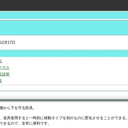
年12月17日
は
クラス
足説明
覧
腰から下を守る防具。
、道具使用すると一時的に移動タイプを別のものに変化させることができる
できるので、非常に便利です。