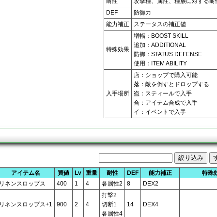
耐性
攻撃種、属性、種族に対する耐
DEF
防御力
能力補正
ステータスの補正値
増幅：BOOST SKILL
追加：ADDITIONAL
特殊効果
防御：STATUS DEFENSE
使用：ITEM ABILITY
店：ショップで購入可能
落：敵を倒すとドロップする
入手場所
盗：スティールで入手
合：アイテム合成で入手
イ：イベントで入手
アイテム名
買値
Lv
重量
耐性
DEF
能力補正
特殊
リネンスロップス
400
1
4
各属性2
8
DEX2
打撃2
リネンスロップス+1
900
2
4
切断1
14
DEX4
各属性4