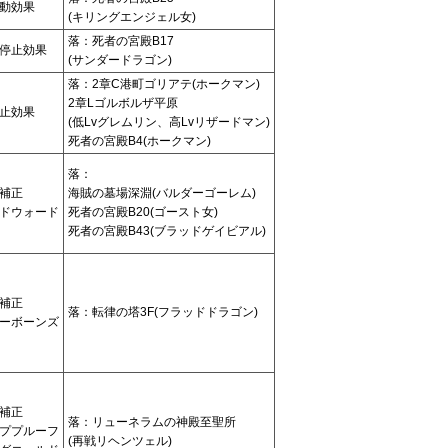
動効果
(キリングエンジェル女)
落：死者の宮殿B17
停止効果
(サンダードラゴン)
落：2章C港町ゴリアテ(ホークマン)
2章Lゴルボルザ平原
止効果
(低Lvグレムリン、高Lvリザードマン)
死者の宮殿B4(ホークマン)
落：
補正
海賊の墓場深淵(バルダーゴーレム)
ドウォード
死者の宮殿B20(ゴースト女)
死者の宮殿B43(ブラッドゲイビアル)
補正
落：転律の塔3F(フラッドドラゴン)
ーボーンズ
補正
落：リューネラムの神殿至聖所
ププルーフ
(再戦リヘンツェル)