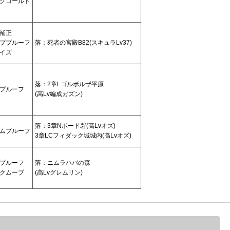
グコールド
補正
ププルーフ
落：死者の宮殿B82(スキュラLv37)
イズ
落：2章Lゴルボルザ平原
プルーフ
(高Lv編成ガズン)
落：3章Nボード砦(高Lvオズ)
ムプルーフ
3章LCフィダック城城内(高Lvオズ)
プルーフ
落：ニムラハバの森
クムーブ
(高Lvグレムリン)