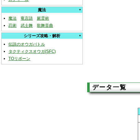
魔法
魔法
竜言語
屍霊術
忍術
武士舞
歌舞音曲
シリーズ攻略・解析
伝説のオウガバトル
タクティクスオウガ(SFC)
TOリボーン
データ一覧