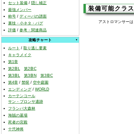
セット装備
/
隠し補正
装備可能クラ
最強メンバー
称号
/
ディーバの譜面
アストロマンサーは
裏技・小ネタ・バグ
評価
/
参考・関連商品
攻略チャート
ルート
/
取り逃し要素
キャラメイク
第1章
第2章L
第2章C
第3章L
第3章N
第3章C
第4章
/
禁呪
/
空中庭園
エンディング
/
WORLD
カーテンコール
サン・ブロンサ遺跡
フランパ大森林
海賊の墓場
死者の宮殿
十弐神将