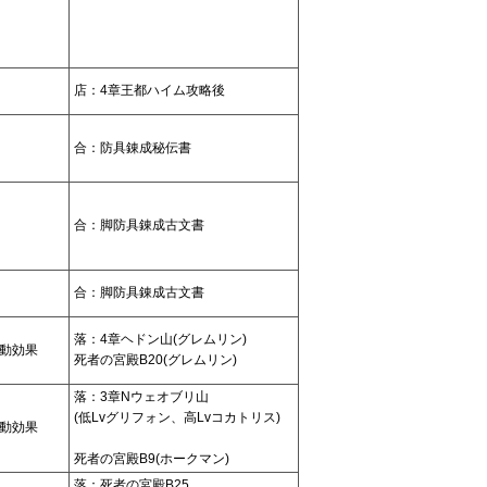
店：4章王都ハイム攻略後
合：防具錬成秘伝書
合：脚防具錬成古文書
合：脚防具錬成古文書
落：4章ヘドン山(グレムリン)
動効果
死者の宮殿B20(グレムリン)
落：3章Nウェオブリ山
(低Lvグリフォン、高Lvコカトリス)
動効果
死者の宮殿B9(ホークマン)
落：死者の宮殿B25