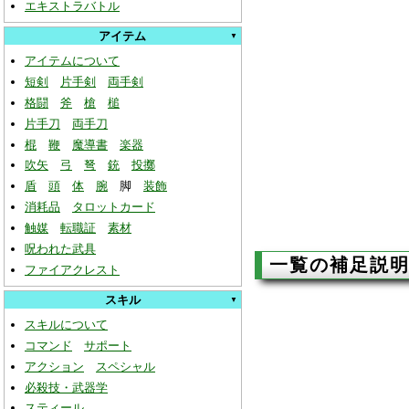
エキストラバトル
アイテム
アイテムについて
短剣
片手剣
両手剣
格闘
斧
槍
槌
片手刀
両手刀
棍
鞭
魔導書
楽器
吹矢
弓
弩
銃
投擲
盾
頭
体
腕
脚
装飾
消耗品
タロットカード
触媒
転職証
素材
呪われた武具
一覧の補足説
ファイアクレスト
スキル
スキルについて
コマンド
サポート
アクション
スペシャル
必殺技・武器学
スティール