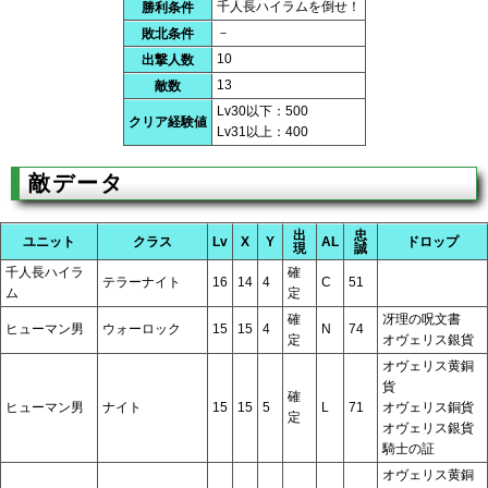
千人長ハイラムを倒せ！
勝利条件
－
敗北条件
10
出撃人数
13
敵数
Lv30以下：500
クリア経験値
Lv31以上：400
敵データ
出
忠
ユニット
クラス
Lv
X
Y
AL
ドロップ
現
誠
千人長ハイラ
確
テラーナイト
16
14
4
C
51
ム
定
確
冴理の呪文書
ヒューマン男
ウォーロック
15
15
4
N
74
定
オヴェリス銀貨
オヴェリス黄銅
貨
確
ヒューマン男
ナイト
15
15
5
L
71
オヴェリス銅貨
定
オヴェリス銀貨
騎士の証
オヴェリス黄銅