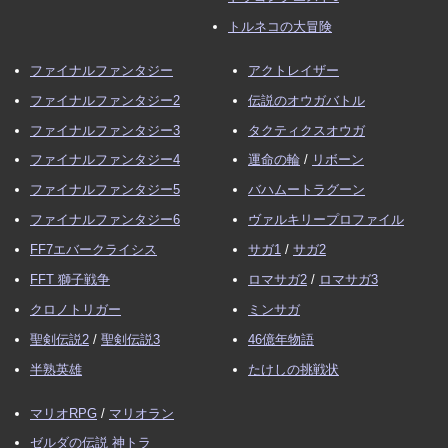
トルネコの大冒険
ファイナルファンタジー
アクトレイザー
ファイナルファンタジー2
伝説のオウガバトル
ファイナルファンタジー3
タクティクスオウガ
ファイナルファンタジー4
運命の輪
/
リボーン
ファイナルファンタジー5
バハムートラグーン
ファイナルファンタジー6
ヴァルキリープロファイル
FF7エバークライシス
サガ1
/
サガ2
FFT 獅子戦争
ロマサガ2
/
ロマサガ3
クロノトリガー
ミンサガ
聖剣伝説2
/
聖剣伝説3
46億年物語
半熟英雄
たけしの挑戦状
マリオRPG
/
マリオラン
ゼルダの伝説 神トラ