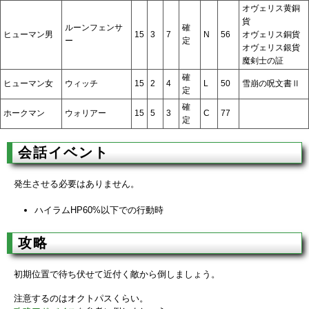
オヴェリス黄銅
貨
ルーンフェンサ
確
ヒューマン男
15
3
7
N
56
オヴェリス銅貨
ー
定
オヴェリス銀貨
魔剣士の証
確
ヒューマン女
ウィッチ
15
2
4
L
50
雪崩の呪文書Ⅱ
定
確
ホークマン
ウォリアー
15
5
3
C
77
定
会話イベント
発生させる必要はありません。
ハイラムHP60%以下での行動時
攻略
初期位置で待ち伏せて近付く敵から倒しましょう。
注意するのはオクトパスくらい。