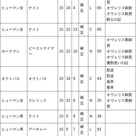
貨
確
ヒューマン女
ナイト
15
16
4
L
65
オヴェリス銅貨
定
オヴェリス銀貨
騎士の証
確
ヒューマン女
ナイト
15
22
13
C
80
定
オヴェリス黄銅
貨
ビーストテイマ
確
ホークマン
15
22
10
N
59
オヴェリス銅貨
ー
定
オヴェリス銀貨
魔獣使いの証
獣皮
確
獣皮
オクトパス
オクトパス
15
19
9
C
43
定
薬草
毒草
オヴェリス銅貨
確
ヒューマン女
クレリック
15
22
8
N
25
オヴェリス黄銅
定
貨
確
ヒューマン男
ナイト
15
5
9
N
39
定
確
ヒューマン男
アーチャー
15
5
7
L
91
定