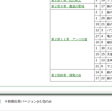
第２部７章 紅の剣士
3
19
リ
第２部９章 魔道の聖域
6
17
銀
2
1
銀
1
20
銀
19
21
銀
12
3
パ
27
4
竜
第２部１１章 アンリの道
10
6
秘
1
30
ス
15
15
天
1
13
女
21
6
マ
14
6
銀
第２部終章 飛竜の谷
17
22
銀
グ
※初期出荷バージョン(v1.0)のみ