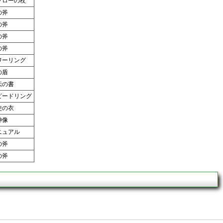
ブローの杖
の斧
の斧
の斧
の斧
ワーリング
の盾
伝の書
ピードリング
使の衣
神像
ニュアル
の斧
の斧