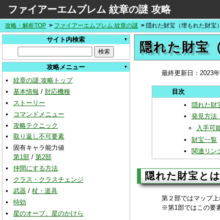
ファイアーエムブレム 紋章の謎 攻略
攻略・解析TOP
ファイアーエムブレム 紋章の謎
隠れた財宝（埋もれた財宝
サイト内検索
隠れた財宝
攻略メニュー
最終更新日：
2023
紋章の謎 攻略トップ
基本情報
/
対応機種
ストーリー
隠れた財
コマンドメニュー
発見方法
攻略テクニック
入手可
取り返し不可要素
財宝一覧
固有キャラ能力値
関連リン
第1部
/
第2部
仲間にする方法
隠れた財宝と
クラス・クラスチェンジ
武器
/
杖・道具
第２部ではマップ上
特効
※第1部ではこの要
星のオーブ、星のかけら