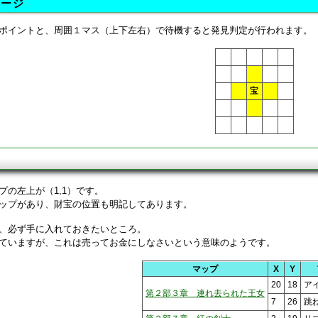
メージ
ポイントと、周囲１マス（上下左右）で待機すると発見判定が行われます。
宝
プの左上が（1,1）です。
ップがあり、財宝の位置も明記してあります。
、必ず手に入れておきたいところ。
ていますが、これは売ってお金にしなさいという意味のようです。
マップ
X
Y
20
18
ア
第２部３章 連れ去られた王女
7
26
跳