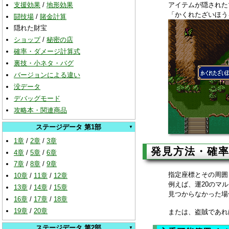
アイテムが隠された
支援効果
/
地形効果
「かくれたざいほう
闘技場
/
賭金計算
隠れた財宝
ショップ
/
秘密の店
確率・ダメージ計算式
裏技・小ネタ・バグ
バージョンによる違い
没データ
デバッグモード
攻略本・関連商品
ステージデータ 第1部
1章
/
2章
/
3章
発見方法・確
4章
/
5章
/
6章
7章
/
8章
/
9章
指定座標とその周囲
10章
/
11章
/
12章
例えば、運20のマ
13章
/
14章
/
15章
見つからなかった場
16章
/
17章
/
18章
19章
/
20章
または、盗賊であれ
ステージデータ 第2部