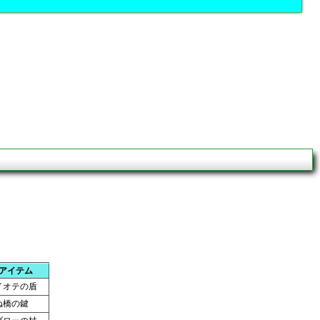
アイテム
イオテの盾
ね橋の鍵