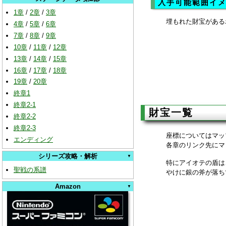
入手可能範囲イ
1章
/
2章
/
3章
埋もれた財宝がある
4章
/
5章
/
6章
7章
/
8章
/
9章
10章
/
11章
/
12章
13章
/
14章
/
15章
16章
/
17章
/
18章
19章
/
20章
終章1
終章2-1
財宝一覧
終章2-2
終章2-3
座標についてはマッ
エンディング
各章のリンク先にマ
シリーズ攻略・解析
特にアイオテの盾は
聖戦の系譜
やけに銀の斧が落ち
Amazon