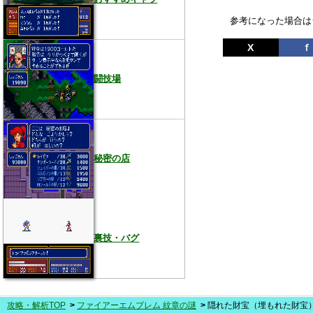
参考になった場合は
X
ｆ
闘技場
秘密の店
裏技・バグ
攻略・解析TOP
ファイアーエムブレム 紋章の謎
隠れた財宝（埋もれた財宝