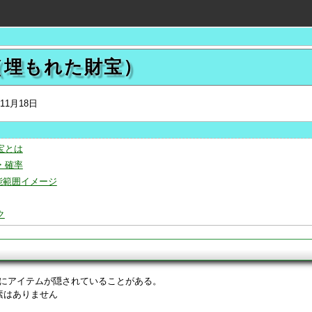
）
（埋もれた財宝）
年11月18日
宝とは
・確率
能範囲イメージ
ク
は
にアイテムが隠されていることがある。
素はありません