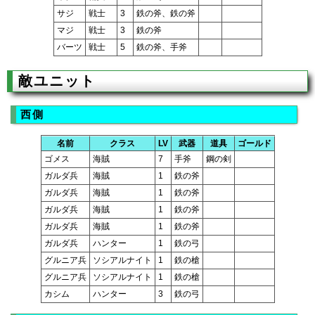
サジ
戦士
3
鉄の斧、鉄の斧
マジ
戦士
3
鉄の斧
バーツ
戦士
5
鉄の斧、手斧
敵ユニット
西側
名前
クラス
LV
武器
道具
ゴールド
ゴメス
海賊
7
手斧
鋼の剣
ガルダ兵
海賊
1
鉄の斧
ガルダ兵
海賊
1
鉄の斧
ガルダ兵
海賊
1
鉄の斧
ガルダ兵
海賊
1
鉄の斧
ガルダ兵
ハンター
1
鉄の弓
グルニア兵
ソシアルナイト
1
鉄の槍
グルニア兵
ソシアルナイト
1
鉄の槍
カシム
ハンター
3
鉄の弓