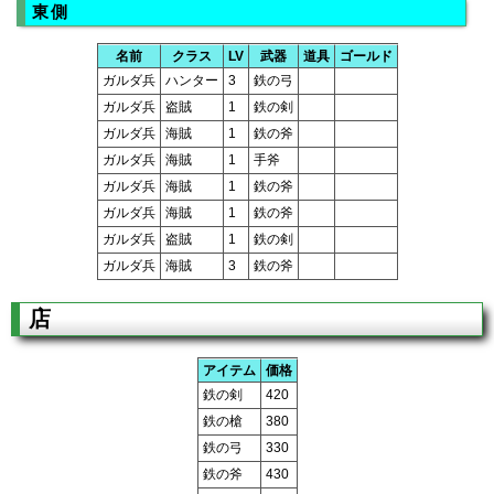
東側
名前
クラス
LV
武器
道具
ゴールド
ガルダ兵
ハンター
3
鉄の弓
ガルダ兵
盗賊
1
鉄の剣
ガルダ兵
海賊
1
鉄の斧
ガルダ兵
海賊
1
手斧
ガルダ兵
海賊
1
鉄の斧
ガルダ兵
海賊
1
鉄の斧
ガルダ兵
盗賊
1
鉄の剣
ガルダ兵
海賊
3
鉄の斧
店
アイテム
価格
鉄の剣
420
鉄の槍
380
鉄の弓
330
鉄の斧
430