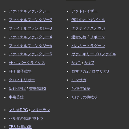
ファイナルファンタジー
アクトレイザー
ファイナルファンタジー2
伝説のオウガバトル
ファイナルファンタジー3
タクティクスオウガ
ファイナルファンタジー4
運命の輪
/
リボーン
ファイナルファンタジー5
バハムートラグーン
ファイナルファンタジー6
ヴァルキリープロファイル
FF7エバークライシス
サガ1
/
サガ2
FFT 獅子戦争
ロマサガ2
/
ロマサガ3
クロノトリガー
ミンサガ
聖剣伝説2
/
聖剣伝説3
46億年物語
半熟英雄
たけしの挑戦状
マリオRPG
/
マリオラン
ゼルダの伝説 神トラ
FE3 紋章の謎