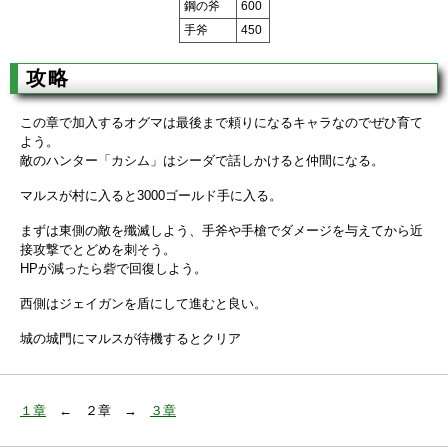
鋼の斧
600
手斧
450
攻略
この章で加入するオグマは最後まで頼りになるキャラなのでぜひ育て
よう。
敵のハンター「カシム」はシーダで話しかけると仲間になる。
マルスが村に入ると3000ゴールド手に入る。
まずは東側の敵を殲滅しよう、手斧や手槍でダメージを与えてから近
接攻撃でとどめを刺そう。
HPが減ったら砦で回復しよう。
西側はジェイガンを盾にして進むと良い。
城の城門にマルスが待機するとクリア
１章
← ２章 →
３章