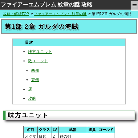
≡
ファイアーエムブレム 紋章の謎 攻略
攻略・解析TOP
ファイアーエムブレム 紋章の謎
第1部 2章 ガルダの海賊
第1部 2章 ガルダの海賊
味方ユニット
敵ユニット
西側
東側
店
攻略
味方ユニット
名前
クラス
LV
武器
道具
ゴールド
オグマ
傭兵
2
鉄の剣