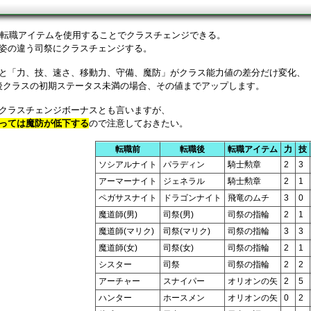
ジ
ラが転職アイテムを使用することでクラスチェンジできる。
姿の違う司祭にクラスチェンジする。
と「力、技、速さ、移動力、守備、魔防」がクラス能力値の差分だけ変化、
職後クラスの初期ステータス未満の場合、その値までアップします。
クラスチェンジボーナスとも言いますが、
っては魔防が低下する
ので注意しておきたい。
転職前
転職後
転職アイテム
力
技
ソシアルナイト
パラディン
騎士勲章
2
3
アーマーナイト
ジェネラル
騎士勲章
2
1
ペガサスナイト
ドラゴンナイト
飛竜のムチ
3
0
魔道師(男)
司祭(男)
司祭の指輪
2
1
魔道師(マリク)
司祭(マリク)
司祭の指輪
3
3
魔道師(女)
司祭(女)
司祭の指輪
2
1
シスター
司祭
司祭の指輪
2
2
アーチャー
スナイパー
オリオンの矢
2
5
ハンター
ホースメン
オリオンの矢
0
2