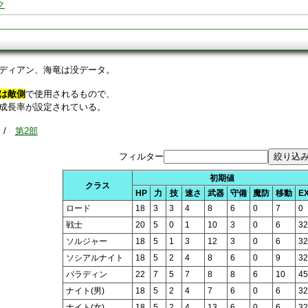
ク
ディアン、海竜は没データ。
は敵側
で使用されるもので、
成長率が設定されている。
/
第2部
フィルター
初期値
クラス
HP
力
技
速さ
武器
守備
魔防
移動
E
ロード
18
3
3
4
8
6
0
7
0
戦士
20
5
0
1
10
3
0
6
32
ソルジャー
18
5
1
3
12
3
0
6
32
ソシアルナイト
18
5
2
4
8
6
0
9
32
パラディン
22
7
5
7
8
8
6
10
45
ナイト(男)
18
5
2
4
7
6
0
6
32
ナイト(女)
18
5
2
4
13
6
0
6
32