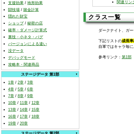
関連リン
支援効果
/
地形効果
闘技場
/
賭金計算
クラス一覧
隠れた財宝
ショップ
/
秘密の店
確率・ダメージ計算式
ダークナイト、ガー
裏技・小ネタ・バグ
下記リストの
成長率
バージョンによる違い
自軍ではキャラ毎に
没データ
参考リンク：
第1部
デバッグモード
攻略本・関連商品
ステージデータ 第1部
1章
/
2章
/
3章
4章
/
5章
/
6章
7章
/
8章
/
9章
10章
/
11章
/
12章
13章
/
14章
/
15章
16章
/
17章
/
18章
19章
/
20章
ステージデータ 第2部