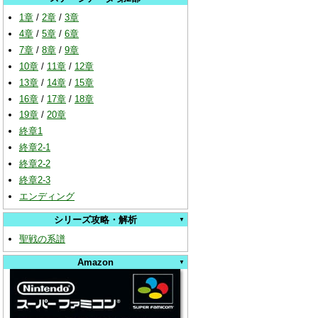
1章
/
2章
/
3章
4章
/
5章
/
6章
7章
/
8章
/
9章
10章
/
11章
/
12章
13章
/
14章
/
15章
16章
/
17章
/
18章
19章
/
20章
終章1
終章2-1
終章2-2
終章2-3
エンディング
シリーズ攻略・解析
聖戦の系譜
Amazon