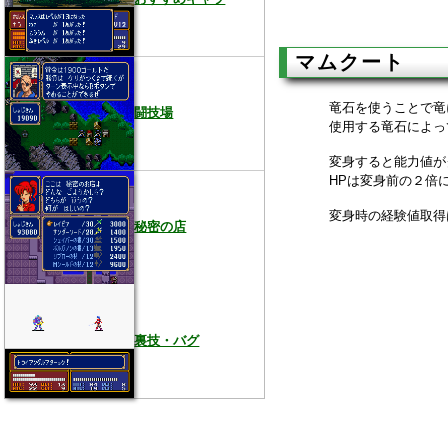
マムクート
竜石を使うことで竜
闘技場
使用する竜石によっ
変身すると能力値が
HPは変身前の２倍
変身時の経験値取得
秘密の店
裏技・バグ