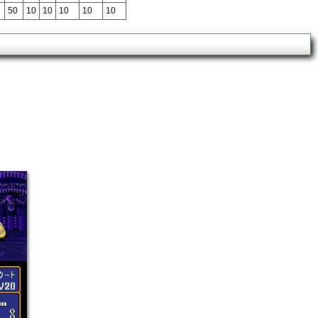
50
10
10
10
10
10