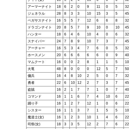
アーマーナイト
18
6
2
0
9
11
0
5
32
ジェネラル
28
8
3
3
10
15
3
5
45
ペガサスナイト
16
5
5
7
12
6
6
8
32
ドラゴンナイト
20
8
5
7
9
10
0
10
45
ハンター
18
6
4
6
10
4
0
6
32
スナイパー
24
7
8
9
10
7
3
7
45
アーチャー
16
5
3
4
7
6
0
5
32
ホースメン
20
6
6
6
6
6
0
9
40
マムクート
16
0
0
2
8
1
1
5
10
火竜
48
8
0
0
0
12
5
7
50
傭兵
16
4
8
10
2
5
0
7
32
勇者
22
6
10
12
2
7
3
7
45
盗賊
16
2
1
7
7
1
0
7
40
コマンド
16
1
1
6
7
4
10
6
22
踊り子
16
1
2
7
12
1
0
6
22
シスター
16
1
1
3
7
1
5
5
10
魔道士(女)
16
1
2
3
10
1
4
6
22
司祭(女)
18
3
3
5
12
2
7
6
22