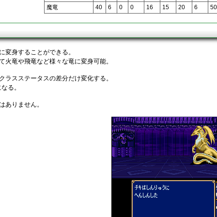
魔竜
40
6
0
0
16
15
20
6
50
に変身することができる。
て火竜や飛竜など様々な竜に変身可能。
クラスステータスの差分だけ変化する。
になる。
はありません。