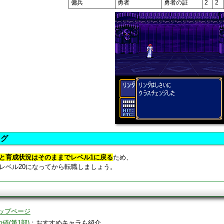
傭兵
勇者
勇者の証
2
2
ング
と育成状況はそのままでレベル1に戻る
ため、
レベル20になってから転職しましょう。
ップページ
値(第1部)
：おすすめキャラも紹介