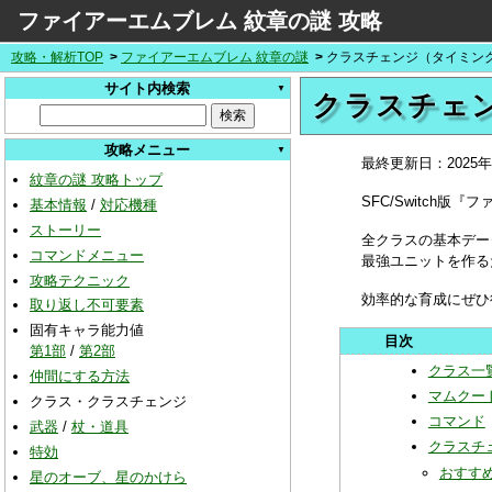
ファイアーエムブレム 紋章の謎 攻略
攻略・解析TOP
ファイアーエムブレム 紋章の謎
クラスチェンジ（タイミン
サイト内検索
クラスチェ
攻略メニュー
最終更新日：
2025
紋章の謎 攻略トップ
SFC/Switch
基本情報
/
対応機種
ストーリー
全クラスの基本デー
コマンドメニュー
最強ユニットを作る
攻略テクニック
効率的な育成にぜひ
取り返し不可要素
固有キャラ能力値
第1部
/
第2部
クラス一
仲間にする方法
マムクー
クラス・クラスチェンジ
コマンド
武器
/
杖・道具
クラスチ
特効
おすす
星のオーブ、星のかけら