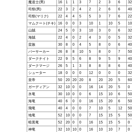
魔道士(男)
16
1
1
3
7
2
3
6
32
司祭(男)
22
3
2
4
2
2
6
6
40
司祭(マリク)
22
4
4
5
5
3
7
6
22
マムクート(チキ)
16
0
0
3
10
1
10
5
10
山賊
24
5
0
3
10
3
0
6
32
海賊
22
4
0
2
4
3
0
5
32
蛮族
30
8
0
4
5
8
0
6
40
バーサーカー
26
8
8
10
5
8
0
7
50
ダークナイト
22
9
5
6
8
9
5
9
40
ダークマージ
26
5
1
3
8
8
8
6
40
シューター
18
0
0
0
12
0
0
0
32
皇帝
50
20
20
20
8
20
20
5
60
ガーディアン
32
10
0
0
16
14
20
5
0
氷竜
30
10
0
0
6
15
10
6
50
海竜
40
6
0
0
16
15
20
6
50
飛竜
40
4
0
0
7
10
5
12
50
地竜
52
10
0
0
7
15
15
5
50
暗黒竜
52
20
0
0
16
15
15
5
0
神竜
32
10
10
0
16
10
10
7
0