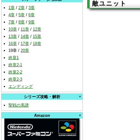
敵ユニット
1章
/
2章
/
3章
4章
/
5章
/
6章
7章
/
8章
/
9章
10章
/
11章
/
12章
13章
/
14章
/
15章
16章
/
17章
/
18章
19章
/
20章
終章1
終章2-1
終章2-2
終章2-3
エンディング
シリーズ攻略・解析
聖戦の系譜
Amazon