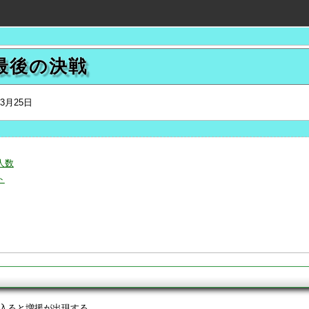
 最後の決戦
年3月25日
人数
ト
入ると増援が出現する。