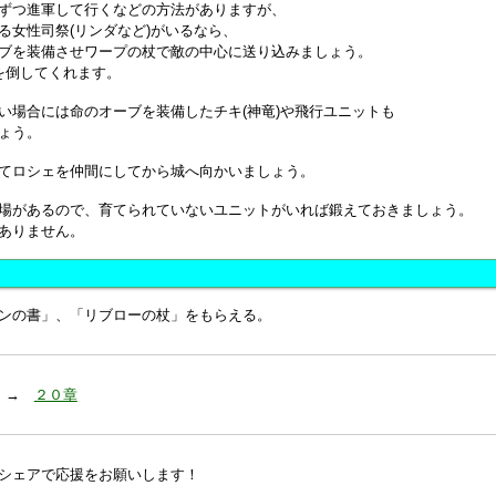
ずつ進軍して行くなどの方法がありますが、
る女性司祭(リンダなど)がいるなら、
ブを装備させワープの杖で敵の中心に送り込みましょう。
を倒してくれます。
い場合には命のオーブを装備したチキ(神竜)や飛行ユニットも
ょう。
てロシェを仲間にしてから城へ向かいましょう。
場があるので、育てられていないユニットがいれば鍛えておきましょう。
ありません。
ンの書」、「リブローの杖」をもらえる。
 →
２０章
シェアで応援をお願いします！