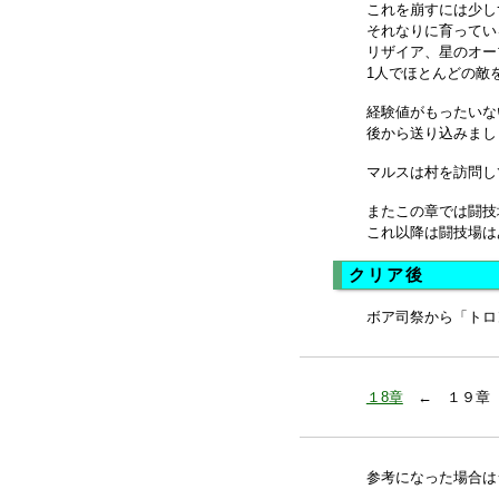
これを崩すには少し
それなりに育ってい
リザイア、星のオー
1人でほとんどの敵
経験値がもったいな
後から送り込みまし
マルスは村を訪問し
またこの章では闘技
これ以降は闘技場は
クリア後
ボア司祭から「トロ
１8章
← １９章
参考になった場合は