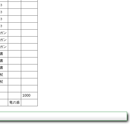
ト
ト
ト
ト
ガン
ガン
ガン
書
書
書
杖
杖
1000
竜の盾