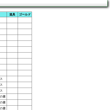
道具
ゴールド
ス
ス
ス
の書
の書
の書