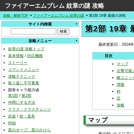
ファイアーエムブレム 紋章の謎 攻略
攻略・解析TOP
ファイアーエムブレム 紋章の謎
第2部 19章 最後の決戦
サイト内検索
第2部 19章
攻略メニュー
最終更新日：
2024
紋章の謎 攻略トップ
基本情報
/
対応機種
ストーリー
マップ
コマンドメニュー
出撃可能
攻略テクニック
敵ユニッ
取り返し不可要素
増援
固有キャラ能力値
村
第1部
/
第2部
店
仲間にする方法
攻略
クラス・クラスチェンジ
武器
/
杖・道具
マップ
特効
星のオーブ、星のかけら
色の付いたエリアに