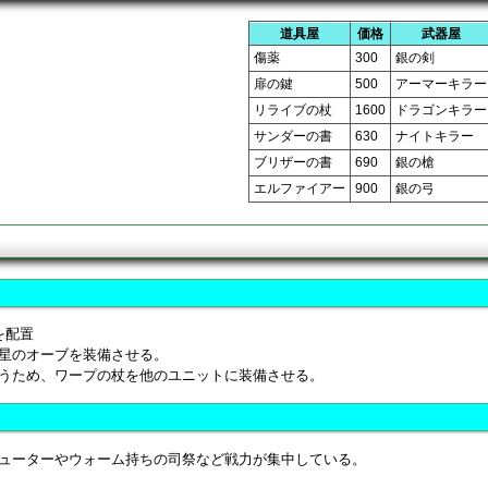
道具屋
価格
武器屋
傷薬
300
銀の剣
扉の鍵
500
アーマーキラー
リライブの杖
1600
ドラゴンキラー
サンダーの書
630
ナイトキラー
ブリザーの書
690
銀の槍
エルファイアー
900
銀の弓
を配置
星のオーブを装備させる。
うため、ワープの杖を他のユニットに装備させる。
ューターやウォーム持ちの司祭など戦力が集中している。