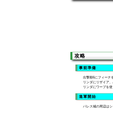
攻略
事前準備
出撃順6にフィーナ
リンダにリザイア、
リンダにワープを使
進軍開始
パレス城の周辺はシ