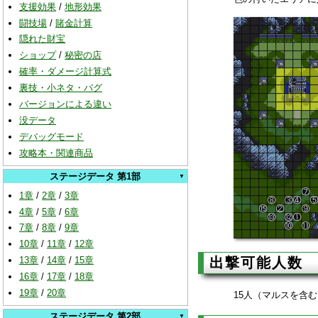
支援効果
/
地形効果
闘技場
/
賭金計算
隠れた財宝
ショップ
/
秘密の店
確率・ダメージ計算式
裏技・小ネタ・バグ
バージョンによる違い
没データ
デバッグモード
攻略本・関連商品
ステージデータ 第1部
1章
/
2章
/
3章
4章
/
5章
/
6章
7章
/
8章
/
9章
10章
/
11章
/
12章
出撃可能人数
13章
/
14章
/
15章
16章
/
17章
/
18章
19章
/
20章
15人（マルスを含む
ステージデータ 第2部