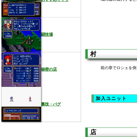
闘技場
村
前の章でロシェを倒
秘密の店
加入ユニット
裏技・バグ
店