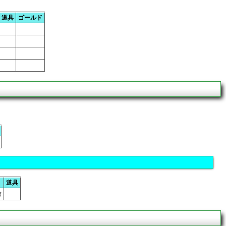
道具
ゴールド
道具
槍