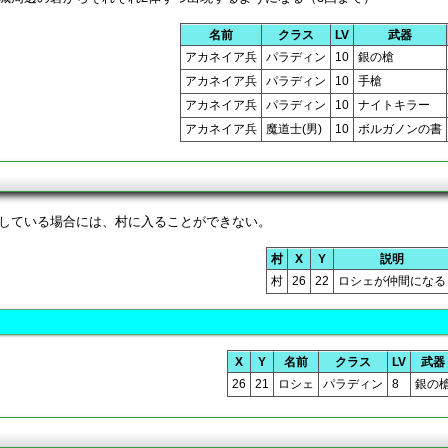
名前
クラス
LV
武器
アカネイア兵
パラディン
10
銀の槍
アカネイア兵
パラディン
10
手槍
アカネイア兵
パラディン
10
ナイトキラー
アカネイア兵
魔道士(男)
10
ボルガノンの書
している場合には、村に入ることができない。
村
X
Y
説明
村
26
22
ロシェが仲間になる
X
Y
名前
クラス
LV
武器
26
21
ロシェ
パラディン
8
銀の