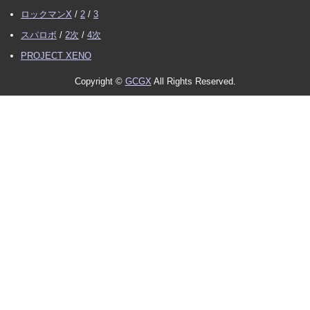
ロックマンX
/
2
/
3
スパロボ
/
2次
/
4次
PROJECT XENO
Copyright ©
GCGX
All Rights Reserved.