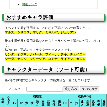
関連リンク
おすすめキャラ評価
イベントで必ず使用することになる下記メンバーは育てたい。
マルス、シリウス、マリク、ミネルバ、ジュリアン
後は支援効果や専用装備などからキャラクターを選ぶのが良いでしょ
う。
私的には、下記のキャラクターがオススメです。
リンダ、オグマ、ナバール、フィーナ、チキ、チェイニー
シーダ、セシル、マリーシア、ユミナ、ライアン、カシム
キャラクターデータ（ソート可能）
第2部で仲間になるキャラクターの能力値を一覧にしています。
フィルター：
初期値
成長率(%)
ク
名
ラ
速
幸
武
守
魔
速
幸
武
守
魔
前
LV
HP
力
技
HP
力
技
ス
さ
運
器
備
防
さ
運
器
備
防