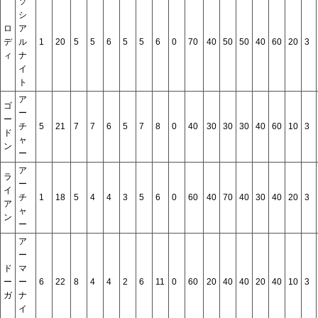
ソ
シ
ロ
ア
デ
ル
1
20
5
5
6
5
5
6
0
70
40
50
50
40
60
20
3
ィ
ナ
イ
ト
ア
ゴ
ー
ー
チ
5
21
7
7
6
5
7
8
0
40
30
30
30
40
60
10
3
ド
ャ
ン
ー
ア
ラ
ー
イ
チ
1
18
5
4
4
3
5
6
0
60
40
70
40
30
40
20
3
ア
ャ
ン
ー
ア
ー
ド
マ
ー
ー
6
22
8
4
4
2
6
11
0
60
20
40
40
20
40
10
3
ガ
ナ
イ