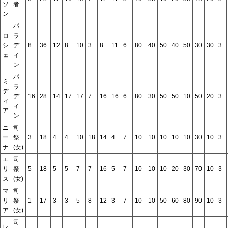
ソ
者
ン
パ
ロ
ラ
シ
デ
8
36
12
8
10
3
8
11
6
80
40
50
40
50
30
30
3
ェ
ィ
ン
パ
ミ
ラ
デ
デ
16
28
14
17
17
7
16
16
6
80
30
50
50
10
50
20
3
ィ
ィ
ア
ン
ニ
司
ー
祭
3
18
4
4
10
18
14
4
7
10
10
10
10
10
30
10
3
ナ
(女)
エ
司
リ
祭
5
18
5
5
7
7
16
5
7
10
10
10
20
30
70
10
3
ス
(女)
マ
司
リ
祭
1
17
3
3
5
8
12
3
7
10
10
50
60
80
90
10
3
ア
(女)
司
レ