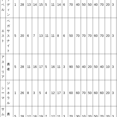
ベ
デ
1
28
13
14
15
5
11
14
6
70
40
50
50
40
70
20
3
ル
ィ
ン
ペ
ガ
エ
サ
ス
ス
5
20
6
7
13
11
11
8
6
50
70
70
70
60
70
20
3
ト
ナ
イ
ト
ア
ス
勇
ト
5
28
11
16
17
5
16
11
3
90
50
40
20
50
40
10
3
者
リ
ア
ジ
シ
ェ
ー
ネ
1
26
8
3
5
4
12
17
3
60
60
70
50
60
60
20
3
マ
ラ
ル
サ
ム
勇
5
28
12
16
19
7
12
11
3
70
30
10
20
50
70
20
3