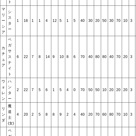
ト
マ
シ
リ
ス
ー
1
16
1
1
4
12
5
1
5
40
30
20
50
30
70
10
3
タ
シ
ー
ア
ペ
ガ
カ
サ
チ
ス
6
22
7
8
14
9
10
8
6
70
40
80
80
40
70
20
3
ュ
ナ
ア
イ
ト
ウ
ハ
ォ
ン
2
22
7
5
6
1
5
4
0
70
50
50
10
20
20
20
3
レ
タ
ン
ー
魔
リ
道
ン
4
20
2
5
8
8
9
2
4
40
20
70
60
80
70
10
3
士
ダ
(女)
ペ