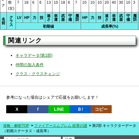
祭
7
18
6
6
13
10
18
6
7
10
10
10
20
40
30
10
3
ナ
(女)
速
幸
武
守
魔
速
幸
武
守
魔
ク
LV
HP
力
技
HP
力
技
名
さ
運
器
備
防
さ
運
器
備
防
ラ
前
ス
初期値
成長率(%)
関連リンク
キャラデータ(第1部)
仲間の加入条件
クラス・クラスチェンジ
参考になった場合はシェアで応援をお願いします！
X
ｆ
LINE
Ｂ!
コピー
攻略・解析TOP
ファイアーエムブレム 紋章の謎
第2部 キャラクターデータ
（初期ステータス・成長率）