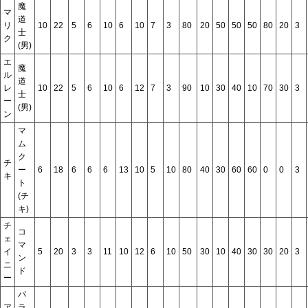
魔
マ
道
リ
10
22
5
6
10
6
10
7
3
80
20
50
50
50
80
20
3
士
ク
(男)
エ
魔
ル
道
レ
10
22
5
6
10
6
12
7
3
90
10
30
40
10
70
30
3
士
ー
(男)
ン
マ
ム
ク
チ
ー
6
18
6
6
6
13
10
5
10
80
40
30
60
60
0
0
3
キ
ト
(チ
キ)
チ
コ
ェ
マ
イ
5
20
3
3
11
10
12
6
10
50
30
10
40
30
30
20
3
ン
ニ
ド
ー
パ
ア
ラ