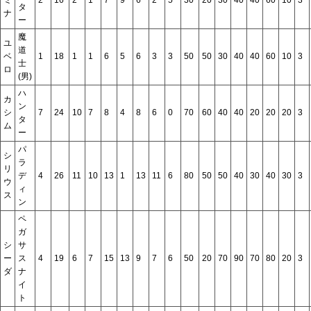
タ
ナ
ー
魔
ユ
道
ベ
1
18
1
1
6
5
6
3
3
50
50
30
40
40
60
10
3
士
ロ
(男)
ハ
カ
ン
シ
7
24
10
7
8
4
8
6
0
70
60
40
40
20
20
20
3
タ
ム
ー
パ
シ
ラ
リ
デ
4
26
11
10
13
1
13
11
6
80
50
50
40
30
40
30
3
ウ
ィ
ス
ン
ペ
ガ
シ
サ
ー
ス
4
19
6
7
15
13
9
7
6
50
20
70
90
70
80
20
3
ダ
ナ
イ
ト