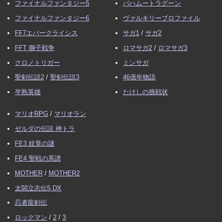
ファイナルファンタジー5
バハムートラグーン
ファイナルファンタジー6
ヴァルキリープロファイル
FF7エバークライシス
サガ1
/
サガ2
FFT 獅子戦争
ロマサガ2
/
ロマサガ3
クロノトリガー
ミンサガ
聖剣伝説2
/
聖剣伝説3
46億年物語
半熟英雄
たけしの挑戦状
マリオRPG
/
マリオラン
ゼルダの伝説 神トラ
FE3 紋章の謎
FE4 聖戦の系譜
MOTHER
/
MOTHER2
太閤立志伝5 DX
忍者龍剣伝
ロックマン
/
2
/
3