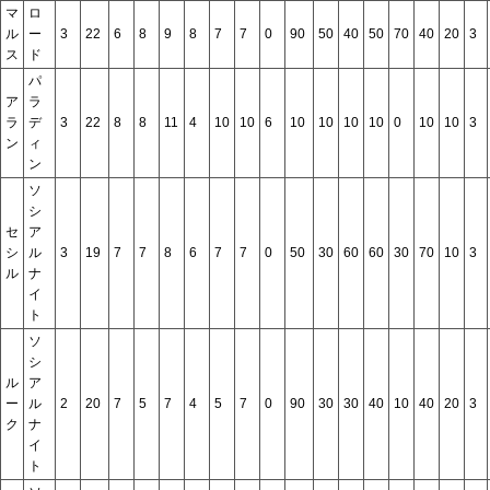
マ
ロ
ル
ー
3
22
6
8
9
8
7
7
0
90
50
40
50
70
40
20
3
ス
ド
パ
ア
ラ
ラ
デ
3
22
8
8
11
4
10
10
6
10
10
10
10
0
10
10
3
ン
ィ
ン
ソ
シ
セ
ア
シ
ル
3
19
7
7
8
6
7
7
0
50
30
60
60
30
70
10
3
ル
ナ
イ
ト
ソ
シ
ル
ア
ー
ル
2
20
7
5
7
4
5
7
0
90
30
30
40
10
40
20
3
ク
ナ
イ
ト