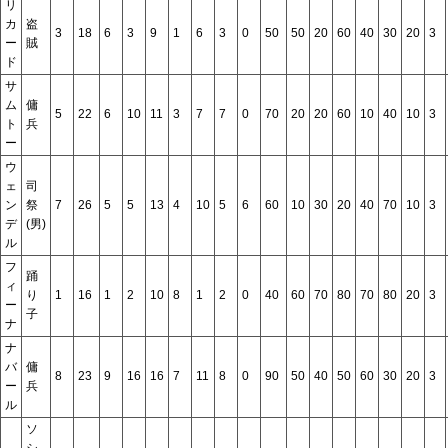
リ
カ
盗
3
18
6
3
9
1
6
3
0
50
50
20
60
40
30
20
3
ー
賊
ド
サ
ム
傭
5
22
6
10
11
3
7
7
0
70
20
20
60
10
40
10
3
ト
兵
ー
ウ
ェ
司
ン
祭
7
26
5
5
13
4
10
5
6
60
10
30
20
40
70
10
3
デ
(男)
ル
フ
踊
ィ
り
1
16
1
2
10
8
1
2
0
40
60
70
80
70
80
20
3
ー
子
ナ
ナ
バ
傭
8
23
9
16
16
7
11
8
0
90
50
40
50
60
30
20
3
ー
兵
ル
ソ
シ