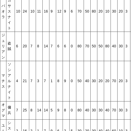
ガ
パ
サ
オ
ス
10
24
10
11
16
9
12
9
6
70
50
80
20
10
30
20
3
ラ
ナ
イ
ト
ジ
ュ
盗
リ
6
20
7
8
14
7
6
6
0
80
70
50
50
80
40
30
3
賊
ア
ン
ソ
シ
マ
ア
チ
ル
4
21
7
3
7
1
8
9
0
50
40
30
20
20
70
20
3
ス
ナ
イ
ト
オ
傭
グ
7
25
8
14
14
5
9
8
0
80
40
30
30
40
70
30
3
兵
マ
シ
ユ
ス
ミ
2
16
2
1
7
9
6
2
5
30
20
30
40
40
60
10
3