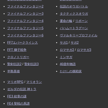
ファイナルファンタジー2
伝説のオウガバトル
ファイナルファンタジー3
タクティクスオウガ
ファイナルファンタジー4
運命の輪
/
リボーン
ファイナルファンタジー5
バハムートラグーン
ファイナルファンタジー6
ヴァルキリープロファイル
FF7エバークライシス
サガ1
/
サガ2
FFT 獅子戦争
ロマサガ2
/
ロマサガ3
クロノトリガー
ミンサガ
聖剣伝説2
/
聖剣伝説3
46億年物語
半熟英雄
たけしの挑戦状
マリオRPG
/
マリオラン
ゼルダの伝説 神トラ
FE3 紋章の謎
FE4 聖戦の系譜