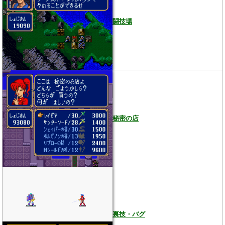
闘技場
秘密の店
裏技・バグ