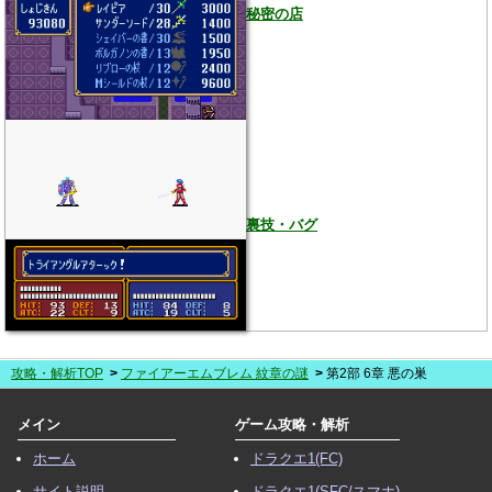
秘密の店
裏技・バグ
攻略・解析TOP
ファイアーエムブレム 紋章の謎
第2部 6章 悪の巣
メイン
ゲーム攻略・解析
ホーム
ドラクエ1(FC)
サイト説明
ドラクエ1(SFC/スマホ)