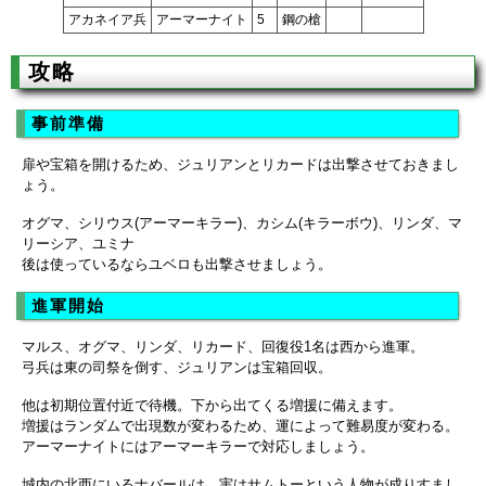
アカネイア兵
アーマーナイト
5
鋼の槍
攻略
事前準備
扉や宝箱を開けるため、ジュリアンとリカードは出撃させておきまし
ょう。
オグマ、シリウス(アーマーキラー)、カシム(キラーボウ)、リンダ、マ
リーシア、ユミナ
後は使っているならユベロも出撃させましょう。
進軍開始
マルス、オグマ、リンダ、リカード、回復役1名は西から進軍。
弓兵は東の司祭を倒す、ジュリアンは宝箱回収。
他は初期位置付近で待機。下から出てくる増援に備えます。
増援はランダムで出現数が変わるため、運によって難易度が変わる。
アーマーナイトにはアーマーキラーで対応しましょう。
城内の北西にいるナバールは、実はサムトーという人物が成りすまし