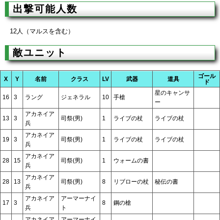
出撃可能人数
12人（マルスを含む）
敵ユニット
ゴール
X
Y
名前
クラス
LV
武器
道具
ド
星のキャンサ
16
3
ラング
ジェネラル
10
手槍
ー
アカネイア
13
3
司祭(男)
1
ライブの杖
ライブの杖
兵
アカネイア
19
3
司祭(男)
1
ライブの杖
ライブの杖
兵
アカネイア
28
15
司祭(男)
1
ウォームの書
兵
アカネイア
28
13
司祭(男)
8
リブローの杖
秘伝の書
兵
アカネイア
アーマーナイ
17
3
8
鋼の槍
兵
ト
アカネイア
アーマーナイ