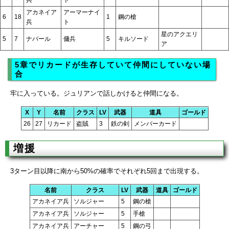
アカネイア
アーマーナイ
6
18
1
鋼の槍
兵
ト
星のアクエリ
5
7
ナバール
傭兵
5
キルソード
ア
5章でリカードが生存していて仲間にしていない場
合
牢に入っている。ジュリアンで話しかけると仲間になる。
X
Y
名前
クラス
LV
武器
道具
ゴールド
26
27
リカード
盗賊
3
鉄の剣
メンバーカード
増援
3ターン目以降に南から50%の確率でそれぞれ5回まで出現する。
名前
クラス
LV
武器
道具
ゴールド
アカネイア兵
ソルジャー
5
鋼の槍
アカネイア兵
ソルジャー
5
手槍
アカネイア兵
アーチャー
5
鋼の弓