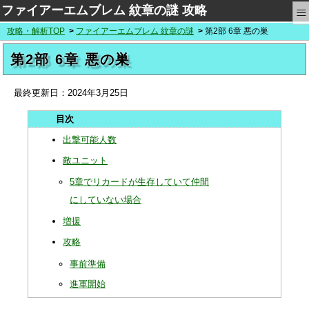
≡
ファイアーエムブレム 紋章の謎 攻略
攻略・解析TOP
ファイアーエムブレム 紋章の謎
第2部 6章 悪の巣
第2部 6章 悪の巣
最終更新日：
2024年3月25日
出撃可能人数
敵ユニット
5章でリカードが生存していて仲間
にしていない場合
増援
攻略
事前準備
進軍開始