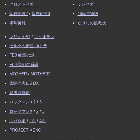
クロノトリガー
ミンサガ
聖剣伝説2
/
聖剣伝説3
46億年物語
半熟英雄
たけしの挑戦状
マリオRPG
/
マリオラン
ゼルダの伝説 神トラ
FE3 紋章の謎
FE4 聖戦の系譜
MOTHER
/
MOTHER2
太閤立志伝5 DX
忍者龍剣伝
ロックマン
/
2
/
3
ロックマンX
/
2
/
3
スパロボ
/
2次
/
4次
PROJECT XENO