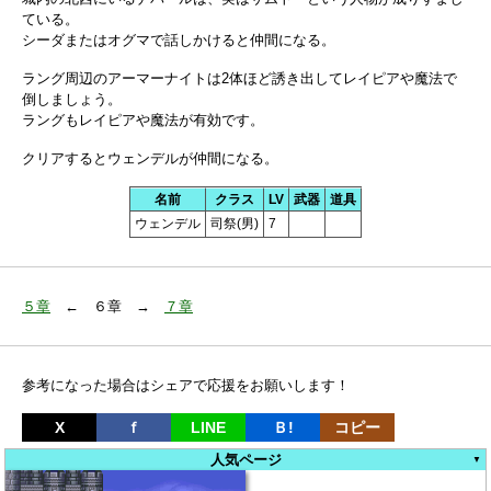
ている。
シーダまたはオグマで話しかけると仲間になる。
ラング周辺のアーマーナイトは2体ほど誘き出してレイピアや魔法で
倒しましょう。
ラングもレイピアや魔法が有効です。
クリアするとウェンデルが仲間になる。
名前
クラス
LV
武器
道具
ウェンデル
司祭(男)
7
５章
← ６章 →
７章
参考になった場合はシェアで応援をお願いします！
X
ｆ
LINE
Ｂ!
コピー
人気ページ