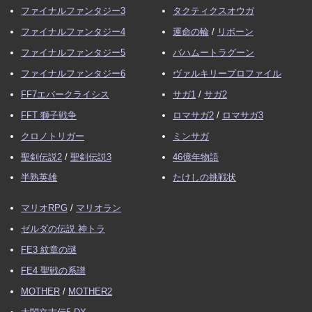
ファイナルファンタジー3
タクティクスオウガ
ファイナルファンタジー4
運命の輪
/
リボーン
ファイナルファンタジー5
バハムートラグーン
ファイナルファンタジー6
ヴァルキリープロファイル
FF7エバークライシス
サガ1
/
サガ2
FFT 獅子戦争
ロマサガ2
/
ロマサガ3
クロノトリガー
ミンサガ
聖剣伝説2
/
聖剣伝説3
46億年物語
半熟英雄
たけしの挑戦状
マリオRPG
/
マリオラン
ゼルダの伝説 神トラ
FE3 紋章の謎
FE4 聖戦の系譜
MOTHER
/
MOTHER2