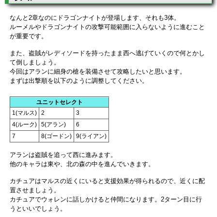
なんと2章なのにドラゴンナイトが登場します、それも3体。
ルーメルやドラゴンナイトの攻撃可能範囲に入らないように進むこと
が重要です。
また、盗賊がレディソードを持ったまま西へ逃げていくので何とかし
て倒しましょう。
今回はアランに細身の槍を装備させて攻略したいと思います。
まずは出撃順を以下のように調整してください。
ユニットセレクト
1(マルス)
2
3
4(ルーク)
5(アラン)
6
7
8(ゴードン)
9(ライアン)
アランは盗賊を追って西に進みます。
他のキャラは東や、北の森の中を進んでいきます。
カチュアはマルスの近くにいると支援効果が得られるので、近くに配
置させましょう。
カチュアでウォレンに話しかけると仲間になります。2ターン目に行
うといいでしょう。