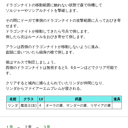
ドラゴンナイトの移動範囲に触れない状態で森で待機して
ソルジャーやソシアルナイトを撃破します。
その間にドーガで東側のドラゴンナイトの攻撃範囲に入っておびき寄
せます。
ドラゴンナイトが移動してきたら弓兵で倒します。
倒したら次はルーメルをおびき寄せて倒します。
アランは西側のドラゴンナイトが移動しないように進み、
盗賊に追いついたら細身の槍で倒します。
後はマルスで制圧しましょう。
西側のドラゴンナイトは無視すると5、6ターンほどでクリア可能で
す。
クリアすると城内に捕らえられていたリンダが仲間になり、
リンダからファイアーエムブレムが渡される。
名前
クラス
LV
武器
道具
リンダ
魔道士(女)
4
オーラの書、サンダーの書、リザイアの書
１章
← ２章 →
３章