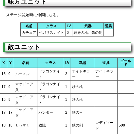
味方ユニット
ステージ開始時に仲間になる。
名前
クラス
LV
武器
道具
カチュア
ペガサスナイト
6
細身の槍、鉄の剣
敵ユニット
ゴール
X
Y
名前
クラス
LV
武器
道具
ド
ドラゴンナイ
ナイトキラ
ナイトキラ
16
9
ルーメル
3
ト
ー
ー
マケドニア
ドラゴンナイ
17
9
1
鉄の槍
兵
ト
マケドニア
ドラゴンナイ
15
9
1
鉄の槍
兵
ト
マケドニア
17
17
ハンター
2
鉄の弓
兵
レディソー
18
18
とうぞく
盗賊
1
鉄の剣
500
ド