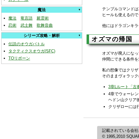
テンプルコマンドは
魔法
ヒールも使えるので
魔法
竜言語
屍霊術
忍術
武士舞
歌舞音曲
他にはドラゴンキラ
シリーズ攻略・解析
オズマの帰国
伝説のオウガバトル
タクティクスオウガ(SFC)
オズマが廃人になっ
TOリボーン
仲間にできる条件を
私の想像ではクリザ
そのままヴォラック
3章Lルート「古
4章でウォーレ
ヘドン山クリア
クリザローには
記載されている会社
© 1995,2010 SQUARE