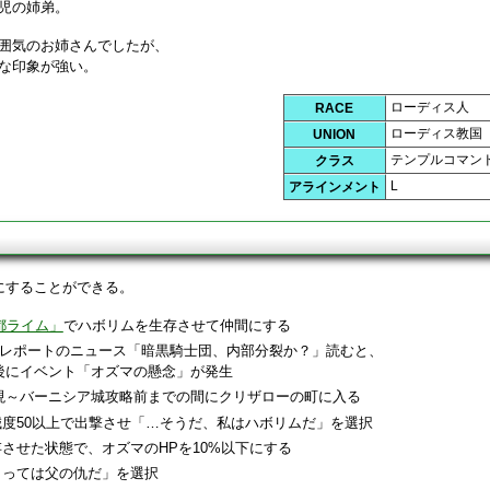
児の姉弟。
雰囲気のお姉さんでしたが、
な印象が強い。
ローディス人
RACE
ローディス教国
UNION
テンプルコマン
クラス
L
アラインメント
にすることができる。
都ライム」
でハボリムを生存させて仲間にする
ンレポートのニュース「暗黒騎士団、内部分裂か？」読むと、
後にイベント「オズマの懸念」が発生
現～バーニシア城攻略前までの間にクリザローの町に入る
度50以上で出撃させ「…そうだ、私はハボリムだ」を選択
させた状態で、オズマのHPを10%以下にする
とっては父の仇だ」を選択