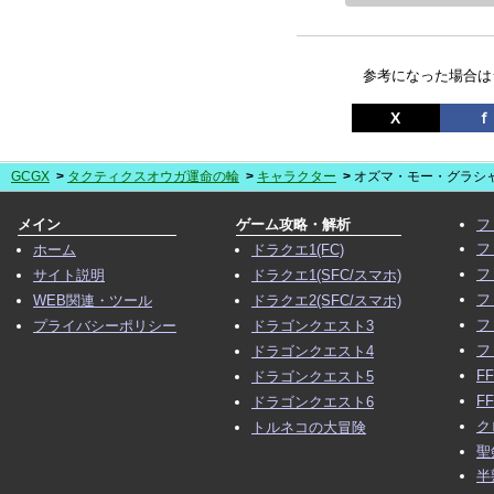
参考になった場合は
X
ｆ
GCGX
タクティクスオウガ運命の輪
キャラクター
オズマ・モー・グラシ
メイン
ゲーム攻略・解析
フ
フ
ホーム
ドラクエ1(FC)
フ
サイト説明
ドラクエ1(SFC/スマホ)
フ
WEB関連・ツール
ドラクエ2(SFC/スマホ)
フ
プライバシーポリシー
ドラゴンクエスト3
フ
ドラゴンクエスト4
F
ドラゴンクエスト5
F
ドラゴンクエスト6
ク
トルネコの大冒険
聖
半