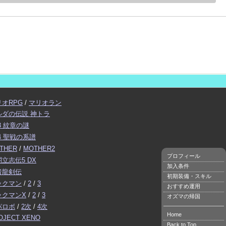
リオRPG
/
マリオラン
ルダの伝説 神トラ
3 紋章の謎
4 聖戦の系譜
THER
/
MOTHER2
プロフィール
立志伝5 DX
加入条件
者龍剣伝
初期装備・スキル
ックマン
/
2
/
3
おすすめ運用
ックマンX
/
2
/
3
オズマの帰国
パロボ
/
2次
/
4次
Home
OJECT XENO
Back to Top