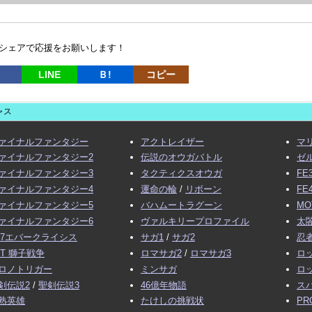
シェアで応援をお願いします！
LINE
Ｂ!
コピー
ャス
ァイナルファンタジー
アクトレイザー
マ
ァイナルファンタジー2
伝説のオウガバトル
ゼ
ァイナルファンタジー3
タクティクスオウガ
FE
ァイナルファンタジー4
運命の輪
/
リボーン
FE
ァイナルファンタジー5
バハムートラグーン
MO
ァイナルファンタジー6
ヴァルキリープロファイル
太閤
F7エバークライシス
サガ1
/
サガ2
忍
FT 獅子戦争
ロマサガ2
/
ロマサガ3
ロ
ロノトリガー
ミンサガ
ロ
剣伝説2
/
聖剣伝説3
46億年物語
ス
熟英雄
たけしの挑戦状
PR