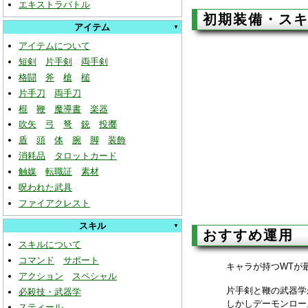
エキストラバトル
初期装備・ス
アイテム
アイテムについて
短剣
片手剣
両手剣
格闘
斧
槍
槌
片手刀
両手刀
棍
鞭
魔導書
楽器
吹矢
弓
弩
銃
投擲
盾
頭
体
腕
脚
装飾
消耗品
タロットカード
触媒
転職証
素材
呪われた武具
ファイアクレスト
スキル
おすすめ運用
スキルについて
コマンド
サポート
キャラが持つWTが
アクション
スペシャル
片手剣と鞭の武器学
必殺技・武器学
しかしデーモンロー
スティール