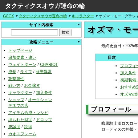
タクティクスオウガ運命の輪
GCGX
タクティクスオウガ運命の輪
キャラクター
オズマ・モー・グラシ
サイト内検索
オズマ・モ
攻略メニュー
最終更新日：
2025
トップページ
追加要素・違い
ウェイトターン
/
CHARIOT
プロフィ
成長
/
ライフ
/
状態異常
加入条件
攻撃属性
初期装備
戦い方
/
お金稼ぎ
おすすめ
キャラクター
/
加入条件
オズマの
ショップ
/
オークション
デネブの店
プロフィール
アイテム合成・レシピ
埋もれた財宝
/
ドロップ
暗黒騎士団ロスロー
忠誠度
/
説得
ローディスの神都・
カオスフレーム