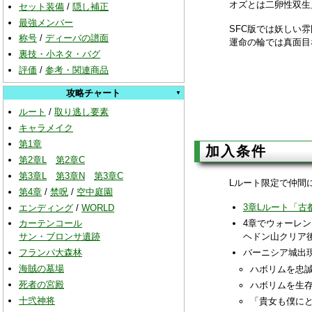
オズとは二卵性双生
セット装備
/
隠し補正
最強メンバー
SFC版では妖しい
称号
/
ディーバの譜面
運命の輪では真面目
裏技・小ネタ・バグ
評価
/
参考・関連商品
攻略チャート
ルート
/
取り逃し要素
キャラメイク
第1章
加入条件
第2章L
第2章C
第3章L
第3章N
第3章C
Lルート限定で仲間
第4章
/
禁呪
/
空中庭園
3章Lルート「古
エンディング
/
WORLD
4章でウォーレ
カーテンコール
ヘドン山クリア
サン・ブロンサ遺跡
バーニシア城出
フランパ大森林
海賊の墓場
ハボリムを忠誠
死者の宮殿
ハボリムを生存
十弐神将
「貴女も僕に