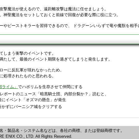
攻撃魔法が使えるので、遠距離攻撃は魔法に任せましょう。
、神聖魔法をセットしておくと前線で回復が必要な際に役に立つ。
ーやビーストキラーを習得できるので、 ドラグーンいらずで竜や魔獣を相手
てしまう衝撃のイベントです。
満たして、最後のイベント期限を過ぎてしまうと発生します。
ローに反乱軍が現れなかったため、
に処理されたものと思われる。
都ライム」
でハボリムを生存させて仲間にする
ンレポートのニュース「暗黒騎士団、内部分裂か？」読むと、
後にイベント「オズマの懸念」が発生
行かずにバーニシア城をクリアする
名・製品名・システム名などは、各社の商標、または登録商標です。
 ENIX CO., LTD. All Rights Reserved.