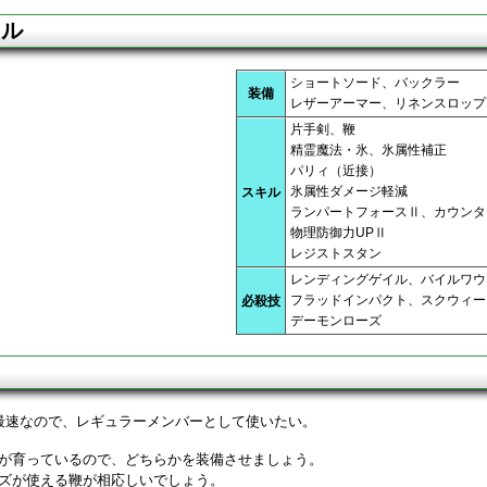
キル
ショートソード、バックラー
装備
レザーアーマー、リネンスロップ
片手剣、鞭
精霊魔法・氷、氷属性補正
パリィ（近接）
氷属性ダメージ軽減
スキル
ランパートフォースⅡ、カウンタ
物理防御力UPⅡ
レジストスタン
レンディングゲイル、バイルワウ
フラッドインパクト、スクウィー
必殺技
デーモンローズ
最速なので、レギュラーメンバーとして使いたい。
が育っているので、どちらかを装備させましょう。
ズが使える鞭が相応しいでしょう。