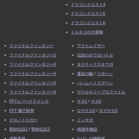
ドラゴンクエスト4
ドラゴンクエスト5
ドラゴンクエスト6
トルネコの大冒険
ファイナルファンタジー
アクトレイザー
ファイナルファンタジー2
伝説のオウガバトル
ファイナルファンタジー3
タクティクスオウガ
ファイナルファンタジー4
運命の輪
/
リボーン
ファイナルファンタジー5
バハムートラグーン
ファイナルファンタジー6
ヴァルキリープロファイル
FF7エバークライシス
サガ1
/
サガ2
FFT 獅子戦争
ロマサガ2
/
ロマサガ3
クロノトリガー
ミンサガ
聖剣伝説2
/
聖剣伝説3
46億年物語
半熟英雄
たけしの挑戦状