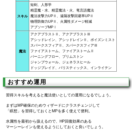
短剣、人形学
精霊魔・水、精霊魔法・火、竜言語魔法
魔法攻撃力UPⅡ、遠隔攻撃回避率UPⅡ
スキル
物理防御力UPⅡ、火属性ダメージ軽減
アブソーブMPⅠ
アクアブラストⅡ、アクアブラストⅢ
アシッドレイン、アシッドレインⅡ、ポイズンミスト
スパークスフィアⅡ、スパークスフィアⅢ
ファイアストーム、ファイアストームⅡ
魔法
バーニングフロー、ブリムストン
ジャンプウォール、ジェネラスヒール
ドッジブレイド、バリスティックス、インライテン
おすすめ運用
習得スキルを考えると魔法使いとしての運用になるでしょう。
まずはMP確保のためウィザードにクラスチェンジして
「瞑想」を習得しておくとMPを多く使えて便利。
水属性を最初から扱えるので、HP回復効果のある
マーシーレインも使えるようにしておくと良いでしょう。