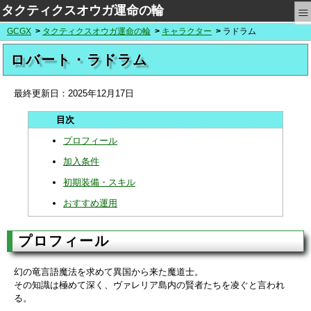
≡
タクティクスオウガ運命の輪
GCGX
タクティクスオウガ運命の輪
キャラクター
ラドラム
ロバート・ラドラム
最終更新日：
2025年12月17日
プロフィール
加入条件
初期装備・スキル
おすすめ運用
プロフィール
幻の竜言語魔法を求めて異国から来た魔道士。
その知識は極めて深く、ヴァレリア島内の賢者たちを凌ぐと言われ
る。