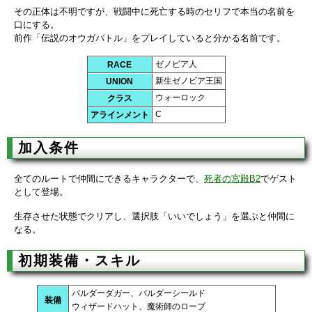
その正体は不明ですが、戦闘中に死亡する時のセリフで本当の名前を
口にする。
前作「伝説のオウガバトル」をプレイしていると分かる名前です。
ゼノビア人
RACE
新生ゼノビア王国
UNION
ウォーロック
クラス
C
アラインメント
加入条件
全てのルートで仲間にできるキャラクターで、
死者の宮殿B2
でゲスト
として登場。
生存させた状態でクリアし、選択肢「いいでしょう」を選ぶと仲間に
なる。
初期装備・スキル
バルダーダガー、バルダーシールド
装備
ウィザードハット、魔術師のローブ