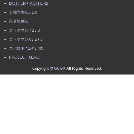
MOTHER
/
MOTHER2
太閤立志伝5 DX
忍者龍剣伝
ロックマン
/
2
/
3
ロックマンX
/
2
/
3
スパロボ
/
2次
/
4次
PROJECT XENO
Copyright ©
GCGX
All Rights Reserved.