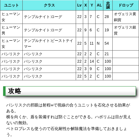
忠
ユニット
クラス
Lv
X
Y
AL
ドロップ
誠
ヒューマン
オヴェリス黄
テンプルナイト:ローグ
22
3
7
C
28
女
銅貨
ヒューマン
オヴェリス銀
テンプルナイト:ローグ
22
9
6
C
19
男
貨
ヒューマン
テンプルナイト:ビーストテイ
22
5
11
N
54
女
マー
バシリスク
バシリスク
22
2
2
C
21
バシリスク
バシリスク
22
2
14
C
100
バシリスク
バシリスク
22
3
9
C
100
バシリスク
バシリスク
22
5
2
C
100
攻略
バシリスクの邪眼は射程∞で視線の合うユニットを石化させる効果が
ある。
横を向くか、盾を装備すれば防ぐことができる。ハボリムは目が見え
ないの無効。
ペトロブレスも使うので石化耐性か解除魔法を準備しておきましょ
う。