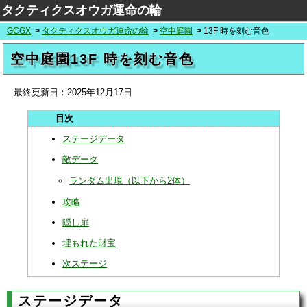
タクティクスオウガ運命の輪
GCGX
タクティクスオウガ運命の輪
空中庭園
13F 時を刻む音色
空中庭園13F 時を刻む音色
最終更新日：
2025年12月17日
ステージデータ
敵データ
ランダム出現（以下から2体）
攻略
隠し扉
埋もれた財宝
次ステージ
ステージデータ