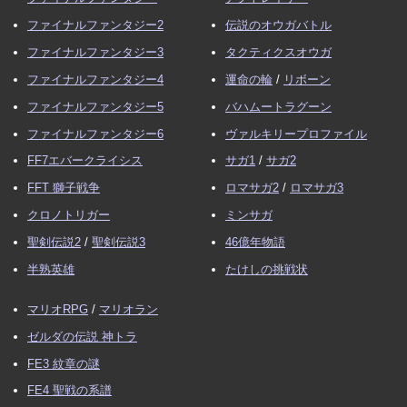
ファイナルファンタジー2
伝説のオウガバトル
ファイナルファンタジー3
タクティクスオウガ
ファイナルファンタジー4
運命の輪
/
リボーン
ファイナルファンタジー5
バハムートラグーン
ファイナルファンタジー6
ヴァルキリープロファイル
FF7エバークライシス
サガ1
/
サガ2
FFT 獅子戦争
ロマサガ2
/
ロマサガ3
クロノトリガー
ミンサガ
聖剣伝説2
/
聖剣伝説3
46億年物語
半熟英雄
たけしの挑戦状
マリオRPG
/
マリオラン
ゼルダの伝説 神トラ
FE3 紋章の謎
FE4 聖戦の系譜