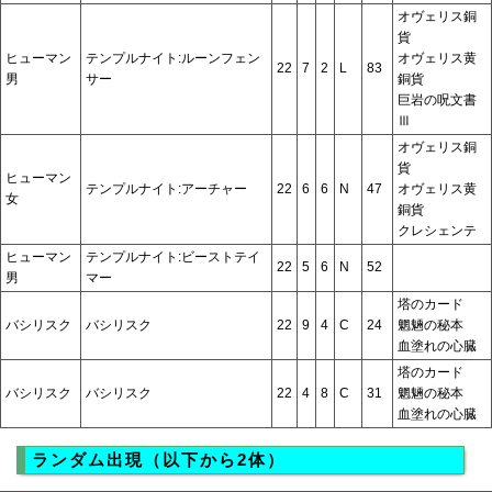
オヴェリス銅
貨
ヒューマン
テンプルナイト:ルーンフェン
オヴェリス黄
22
7
2
L
83
男
サー
銅貨
巨岩の呪文書
Ⅲ
オヴェリス銅
貨
ヒューマン
テンプルナイト:アーチャー
22
6
6
N
47
オヴェリス黄
女
銅貨
クレシェンテ
ヒューマン
テンプルナイト:ビーストテイ
22
5
6
N
52
男
マー
塔のカード
バシリスク
バシリスク
22
9
4
C
24
魍魎の秘本
血塗れの心臓
塔のカード
バシリスク
バシリスク
22
4
8
C
31
魍魎の秘本
血塗れの心臓
ランダム出現（以下から2体）