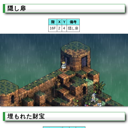
隠し扉
階
X
Y
備考
16F
2
4
隠し扉
埋もれた財宝