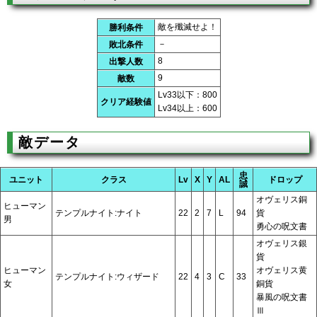
敵を殲滅せよ！
勝利条件
－
敗北条件
8
出撃人数
9
敵数
Lv33以下：800
クリア経験値
Lv34以上：600
敵データ
忠
ユニット
クラス
Lv
X
Y
AL
ドロップ
誠
オヴェリス銅
ヒューマン
テンプルナイト:ナイト
22
2
7
L
94
貨
男
勇心の呪文書
オヴェリス銀
貨
ヒューマン
オヴェリス黄
テンプルナイト:ウィザード
22
4
3
C
33
女
銅貨
暴風の呪文書
Ⅲ