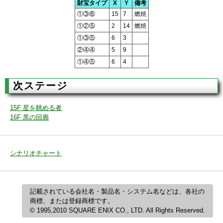
財宝タイプ
X
Y
備考
①③⑥
15
7
燃焼
①②⑤
2
14
燃焼
①③⑤
6
3
②④④
5
9
①④⑤
6
4
次ステージ
15F 星を眺める者
16F 黒の回廊
シナリオチャート
記載されている会社名・製品名・システム名などは、各社の
商標、または登録商標です。
© 1995,2010 SQUARE ENIX CO., LTD. All Rights Reserved.