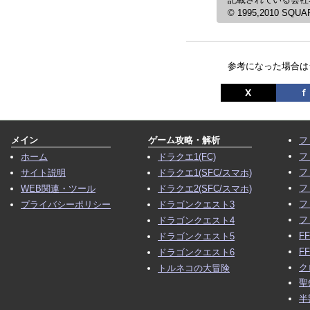
© 1995,2010 SQUARE
参考になった場合は
X
ｆ
メイン
ゲーム攻略・解析
フ
フ
ホーム
ドラクエ1(FC)
フ
サイト説明
ドラクエ1(SFC/スマホ)
フ
WEB関連・ツール
ドラクエ2(SFC/スマホ)
フ
プライバシーポリシー
ドラゴンクエスト3
フ
ドラゴンクエスト4
F
ドラゴンクエスト5
F
ドラゴンクエスト6
ク
トルネコの大冒険
聖
半