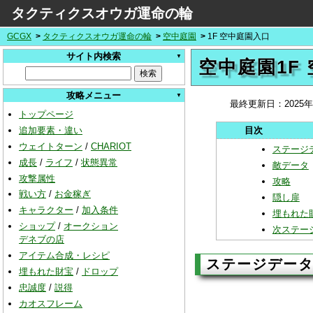
タクティクスオウガ運命の輪
GCGX
タクティクスオウガ運命の輪
空中庭園
1F 空中庭園入口
サイト内検索
空中庭園1F
攻略メニュー
最終更新日：
2025
トップページ
追加要素・違い
ウェイトターン
/
CHARIOT
ステージ
成長
/
ライフ
/
状態異常
敵データ
攻撃属性
攻略
戦い方
/
お金稼ぎ
隠し扉
キャラクター
/
加入条件
埋もれた
ショップ
/
オークション
次ステー
デネブの店
アイテム合成・レシピ
ステージデー
埋もれた財宝
/
ドロップ
忠誠度
/
説得
カオスフレーム