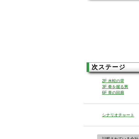
次ステージ
2F 水蛇の背
3F 拳を握る男
6F 青の回廊
シナリオチャート
記載されている会社