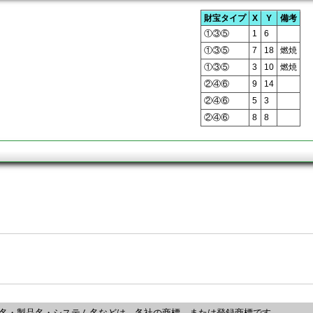
財宝タイプ
X
Y
備考
①③⑤
1
6
①③⑤
7
18
燃焼
①③⑤
3
10
燃焼
②④⑥
9
14
②④⑥
5
3
②④⑥
8
8
名・製品名・システム名などは、各社の商標、または登録商標です。