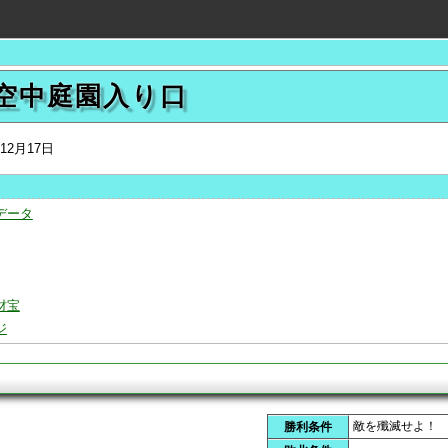
 空中庭園入り口
年12月17日
データ
財宝
ジ
タ
敵を殲滅せよ！
勝利条件