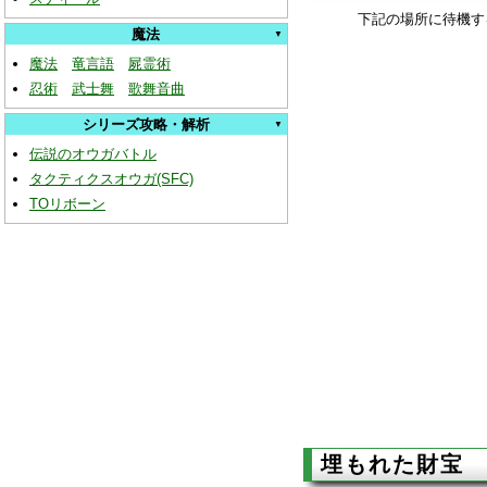
下記の場所に待機す
魔法
魔法
竜言語
屍霊術
忍術
武士舞
歌舞音曲
シリーズ攻略・解析
伝説のオウガバトル
タクティクスオウガ(SFC)
TOリボーン
埋もれた財宝