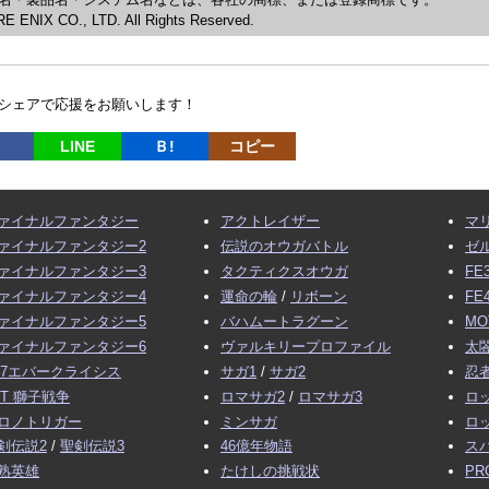
 ENIX CO., LTD. All Rights Reserved.
シェアで応援をお願いします！
LINE
Ｂ!
コピー
ァイナルファンタジー
アクトレイザー
マ
ァイナルファンタジー2
伝説のオウガバトル
ゼ
ァイナルファンタジー3
タクティクスオウガ
FE
ァイナルファンタジー4
運命の輪
/
リボーン
FE
ァイナルファンタジー5
バハムートラグーン
MO
ァイナルファンタジー6
ヴァルキリープロファイル
太閤
F7エバークライシス
サガ1
/
サガ2
忍
FT 獅子戦争
ロマサガ2
/
ロマサガ3
ロ
ロノトリガー
ミンサガ
ロ
剣伝説2
/
聖剣伝説3
46億年物語
ス
熟英雄
たけしの挑戦状
PR