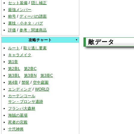
セット装備
/
隠し補正
最強メンバー
称号
/
ディーバの譜面
裏技・小ネタ・バグ
評価
/
参考・関連商品
攻略チャート
敵データ
ルート
/
取り逃し要素
キャラメイク
第1章
第2章L
第2章C
第3章L
第3章N
第3章C
第4章
/
禁呪
/
空中庭園
エンディング
/
WORLD
カーテンコール
サン・ブロンサ遺跡
フランパ大森林
海賊の墓場
死者の宮殿
十弐神将