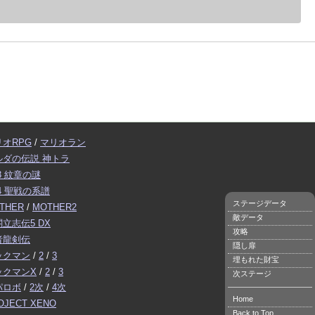
リオRPG
/
マリオラン
ルダの伝説 神トラ
3 紋章の謎
4 聖戦の系譜
ステージデータ
THER
/
MOTHER2
敵データ
立志伝5 DX
攻略
者龍剣伝
隠し扉
ックマン
/
2
/
3
埋もれた財宝
ックマンX
/
2
/
3
次ステージ
パロボ
/
2次
/
4次
Home
OJECT XENO
Back to Top