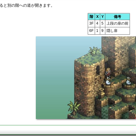
ると別の階への道が開きます。
階
X
Y
備考
3F
4
5
上段の扉の前
6F
1
9
隠し扉