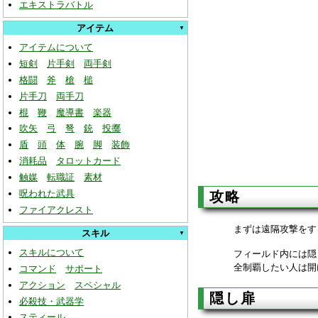
エキストラバトル
アイテム
アイテムについて
短剣
片手剣
両手剣
格闘
斧
槍
槌
片手刀
両手刀
棍
鞭
魔導書
楽器
吹矢
弓
弩
銃
投擲
盾
頭
体
腕
脚
装飾
消耗品
タロットカード
触媒
転職証
素材
呪われた武具
攻略
ファイアクレスト
まずは遠隔攻撃をす
スキル
スキルについて
フィールド内には隠
全制覇したい人は開
コマンド
サポート
アクション
スペシャル
隠し扉
必殺技・武器学
スティール