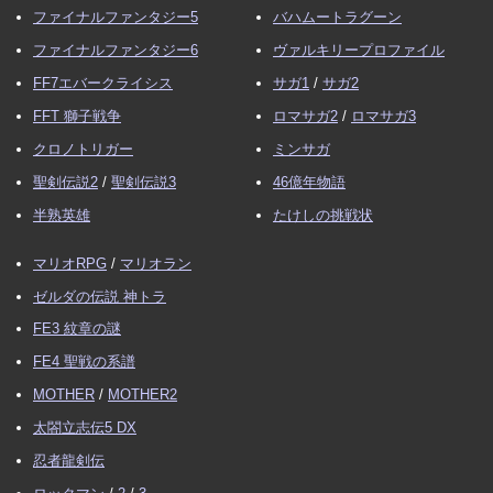
ファイナルファンタジー5
バハムートラグーン
ファイナルファンタジー6
ヴァルキリープロファイル
FF7エバークライシス
サガ1
/
サガ2
FFT 獅子戦争
ロマサガ2
/
ロマサガ3
クロノトリガー
ミンサガ
聖剣伝説2
/
聖剣伝説3
46億年物語
半熟英雄
たけしの挑戦状
マリオRPG
/
マリオラン
ゼルダの伝説 神トラ
FE3 紋章の謎
FE4 聖戦の系譜
MOTHER
/
MOTHER2
太閤立志伝5 DX
忍者龍剣伝