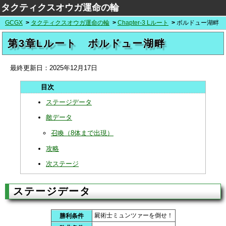
タクティクスオウガ運命の輪
GCGX
タクティクスオウガ運命の輪
Chapter-3 Lルート
ボルドュー湖畔
第3章Lルート ボルドュー湖畔
最終更新日：
2025年12月17日
ステージデータ
敵データ
召喚（8体まで出現）
攻略
次ステージ
ステージデータ
屍術士ミュンツァーを倒せ！
勝利条件