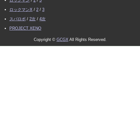
ロックマン
/
2
/
3
ロックマンX
/
2
/
3
スパロボ
/
2次
/
4次
PROJECT XENO
Copyright ©
GCGX
All Rights Reserved.