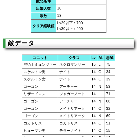
－
敗北条件
10
出撃人数
13
敵数
Lv29以下：700
クリア経験値
Lv30以上：400
敵データ
ユニット
クラス
Lv
AL
忠誠
屍術士ミュンツァー
ネクロマンサー
15
L
75
スケルトン男
ナイト
14
C
34
スケルトン女
ナイト
14
C
39
ゴーゴン
アーチャー
14
N
53
リザードマン
ジャガーノート
14
L
71
ゴーゴン
アーチャー
14
N
68
ゴーゴン
メイトリアーク
14
C
32
ゴーゴン
メイトリアーク
14
N
69
コカトリス
コカトリス
14
C
51
ヒューマン男
テラーナイト
14
C
15