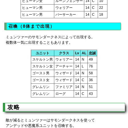
ヒューマン女
ルーンフェンサー
14
C
10
ヒューマン男
ウォリアー
14
C
22
ヒューマン男
バーサーカー
14
C
18
召喚（8体まで出現）
ミュンツァーのサモンダークネスによって出現する。
複数体一気に出現することもあります。
ユニット
クラス
Lv
AL
忠誠
スケルトン男
ウォリアー
14
N
49
スケルトン女
アーチャー
14
L
76
ゴースト男
ウィザード
14
N
58
ゴースト女
ウィザード
14
C
36
グレムリン
ファミリア
14
N
51
グレムリン
ローグ
14
C
43
攻略
敵が減るとミュンツァーはサモンダークネスを使って
アンデッドや悪魔系ユニットを召喚する。