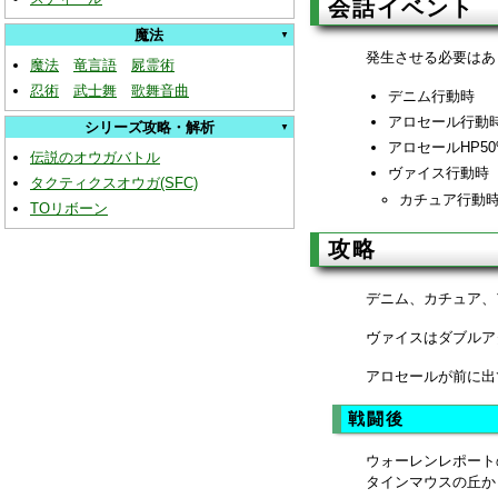
会話イベント
魔法
発生させる必要はあ
魔法
竜言語
屍霊術
忍術
武士舞
歌舞音曲
デニム行動時
アロセール行動
シリーズ攻略・解析
アロセールHP5
伝説のオウガバトル
ヴァイス行動時
タクティクスオウガ(SFC)
カチュア行動
TOリボーン
攻略
デニム、カチュア、
ヴァイスはダブルア
アロセールが前に出
戦闘後
ウォーレンレポート
タインマウスの丘か