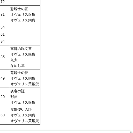
72
恐騎士の証
81
オヴェリス銀貨
オヴェリス銅貨
54
61
94
重脚の呪文書
オヴェリス銀貨
35
丸太
なめし革
竜騎士の証
49
オヴェリス銅貨
オヴェリス黄銅貨
炎竜の証
20
獣皮
オヴェリス銀貨
魔獣使いの証
60
オヴェリス銅貨
オヴェリス黄銅貨