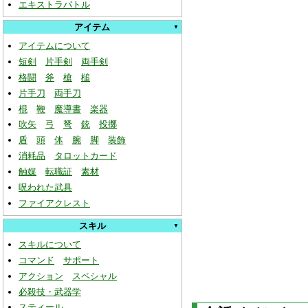
エキストラバトル
アイテム
アイテムについて
短剣
片手剣
両手剣
格闘
斧
槍
槌
片手刀
両手刀
棍
鞭
魔導書
楽器
吹矢
弓
弩
銃
投擲
盾
頭
体
腕
脚
装飾
消耗品
タロットカード
触媒
転職証
素材
呪われた武具
ファイアクレスト
スキル
スキルについて
コマンド
サポート
アクション
スペシャル
必殺技・武器学
スティール