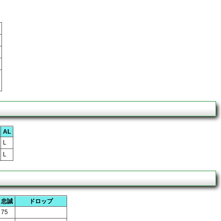
AL
L
L
忠誠
ドロップ
75