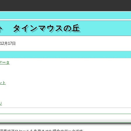
ート タインマウスの丘
年12月17日
データ
ント
ジ
タ