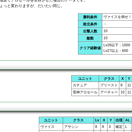
湿原でアロセールを生存させた場合のデータです。
ょっと変わりますが、だいたい同じ。
ヴァイスを倒せ！
勝利条件
－
敗北条件
10
出撃人数
10
敵数
Lv26以下：1000
クリア経験値
Lv27以上：600
ユニット
クラス
X
Y
カチュア
プリースト
8
11
雷神アロセール
アーチャー
10
11
ユニット
クラス
Lv
X
Y
出現
AL
ヴァイス
アサシン
8
9
3
確定
L