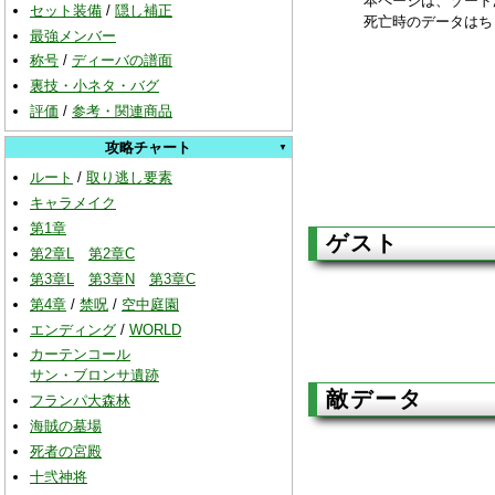
本ページは、ゾード
セット装備
/
隠し補正
死亡時のデータはち
最強メンバー
称号
/
ディーバの譜面
裏技・小ネタ・バグ
評価
/
参考・関連商品
攻略チャート
ルート
/
取り逃し要素
キャラメイク
第1章
ゲスト
第2章L
第2章C
第3章L
第3章N
第3章C
第4章
/
禁呪
/
空中庭園
エンディング
/
WORLD
カーテンコール
サン・ブロンサ遺跡
敵データ
フランパ大森林
海賊の墓場
死者の宮殿
十弐神将