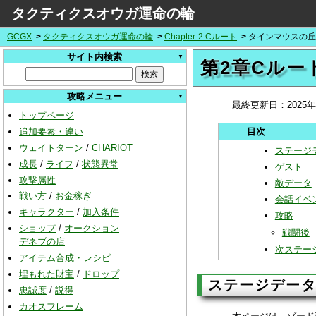
タクティクスオウガ運命の輪
GCGX
タクティクスオウガ運命の輪
Chapter-2 Cルート
タインマウスの丘
サイト内検索
第2章Cル
攻略メニュー
最終更新日：
2025
トップページ
追加要素・違い
ウェイトターン
/
CHARIOT
ステージ
成長
/
ライフ
/
状態異常
ゲスト
攻撃属性
敵データ
戦い方
/
お金稼ぎ
会話イベ
キャラクター
/
加入条件
攻略
ショップ
/
オークション
戦闘後
デネブの店
次ステー
アイテム合成・レシピ
埋もれた財宝
/
ドロップ
ステージデー
忠誠度
/
説得
カオスフレーム