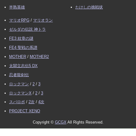
半熟英雄
たけしの挑戦状
マリオRPG
/
マリオラン
ゼルダの伝説 神トラ
FE3 紋章の謎
FE4 聖戦の系譜
MOTHER
/
MOTHER2
太閤立志伝5 DX
忍者龍剣伝
ロックマン
/
2
/
3
ロックマンX
/
2
/
3
スパロボ
/
2次
/
4次
PROJECT XENO
Copyright ©
GCGX
All Rights Reserved.