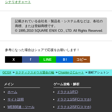
シナリオチャート
記載されている会社名・製品名・システム名などは、各社の
商標、または登録商標です。
© 1995,2010 SQUARE ENIX CO., LTD. All Rights Reserved.
参考になった場合はシェアで応援をお願いします！
X
ｆ
LINE
Ｂ!
コピー
GCGX
タクティクスオウガ運命の輪
Chapter-2 Cルート
港町アシュトン
メイン
ゲーム攻略・解析
ホーム
ドラクエ1(FC)
サイト説明
ドラクエ1(SFC/スマホ)
WEB関連・ツール
ドラクエ2(SFC/スマホ)