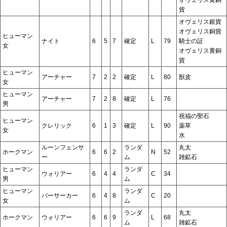
貨
オヴェリス銀貨
オヴェリス銅貨
ヒューマン
ナイト
6
5
7
確定
L
79
騎士の証
女
オヴェリス黄銅
貨
ヒューマン
アーチャー
7
2
2
確定
L
80
獣皮
女
ヒューマン
アーチャー
7
2
8
確定
L
76
男
祝福の聖石
ヒューマン
クレリック
6
1
3
確定
L
90
薬草
女
水
ルーンフェンサ
ランダ
丸太
ホークマン
6
6
2
N
52
ー
ム
雑鉱石
ヒューマン
ランダ
ウォリアー
6
4
4
C
34
男
ム
ヒューマン
ランダ
バーサーカー
6
4
8
C
20
女
ム
ランダ
丸太
ホークマン
ウォリアー
6
6
9
L
68
ム
雑鉱石