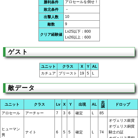
アロセールを倒せ！
勝利条件
－
敗北条件
10
出撃人数
9
敵数
Lv25以下：800
クリア経験値
Lv26以上：600
ゲスト
ユニット
クラス
X
Y
AL
カチュア
プリースト
19
5
L
敵データ
忠
ユニット
クラス
Lv
X
Y
出現
AL
ドロップ
誠
アロセール
アーチャー
7
3
6
確定
L
85
オヴェリス銀貨
オヴェリス銅貨
ヒューマン
ナイト
6
5
5
確定
L
74
騎士の証
男
オヴェリス黄銅