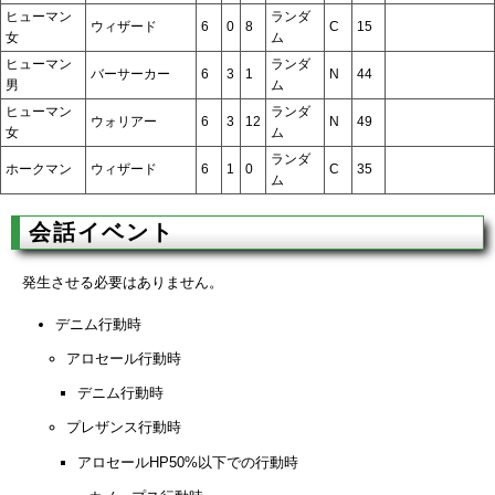
ヒューマン
ランダ
ウィザード
6
0
8
C
15
女
ム
ヒューマン
ランダ
バーサーカー
6
3
1
N
44
男
ム
ヒューマン
ランダ
ウォリアー
6
3
12
N
49
女
ム
ランダ
ホークマン
ウィザード
6
1
0
C
35
ム
会話イベント
発生させる必要はありません。
デニム行動時
アロセール行動時
デニム行動時
プレザンス行動時
アロセールHP50%以下での行動時