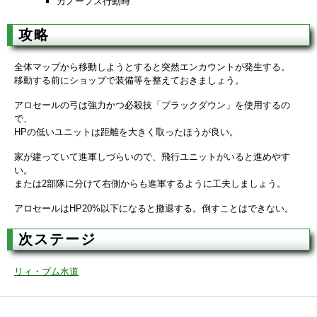
カノープス行動時
攻略
全体マップから移動しようとすると突然エンカウントが発生する。
移動する前にショップで装備等を整えておきましょう。
アロセールの弓は強力かつ必殺技「プラックダウン」を使用するの
で、
HPの低いユニットは距離を大きく取ったほうが良い。
家が建っていて進軍しづらいので、飛行ユニットがいると進めやす
い。
または2部隊に分けて右側からも進軍するように工夫しましょう。
アロセールはHP20%以下になると撤退する。倒すことはできない。
次ステージ
リィ・ブム水道