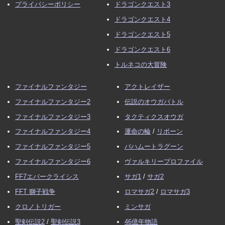
プライバシーポリシー
ドラゴンクエスト3
ドラゴンクエスト4
ドラゴンクエスト5
ドラゴンクエスト6
トルネコの大冒険
ファイナルファンタジー
アクトレイザー
ファイナルファンタジー2
伝説のオウガバトル
ファイナルファンタジー3
タクティクスオウガ
ファイナルファンタジー4
運命の輪
/
リボーン
ファイナルファンタジー5
バハムートラグーン
ファイナルファンタジー6
ヴァルキリープロファイル
FF7エバークライシス
サガ1
/
サガ2
FFT 獅子戦争
ロマサガ2
/
ロマサガ3
クロノトリガー
ミンサガ
聖剣伝説2
/
聖剣伝説3
46億年物語