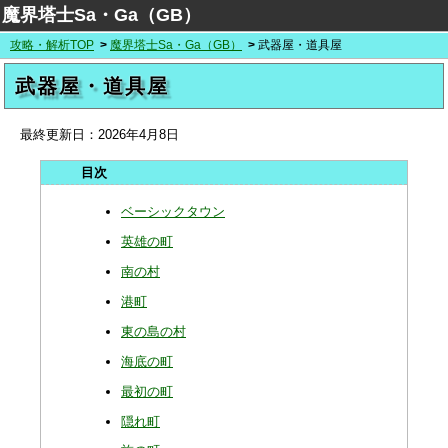
魔界塔士Sa・Ga（GB）
攻略・解析TOP
魔界塔士Sa・Ga（GB）
武器屋・道具屋
武器屋・道具屋
最終更新日：
2026年4月8日
ベーシックタウン
英雄の町
南の村
港町
東の島の村
海底の町
最初の町
隠れ町