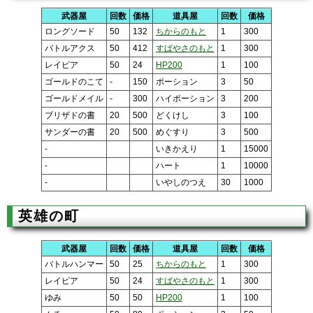
武器屋
回数
価格
道具屋
回数
価格
ロングソード
50
132
ちからのもと
1
300
バトルアクス
50
412
すばやさのもと
1
300
レイピア
50
24
HP200
1
100
ゴールドのこて
-
150
ポーション
3
50
ゴールドメイル
-
300
ハイポーション
3
200
ブリザドの書
20
500
どくけし
3
100
サンダーの書
20
500
めぐすり
3
500
-
いきかえり
1
15000
-
ハート
1
10000
-
いやしのつえ
30
1000
英雄の町
武器屋
回数
価格
道具屋
回数
価格
バトルハンマー
50
25
ちからのもと
1
300
レイピア
50
24
すばやさのもと
1
300
ゆみ
50
50
HP200
1
100