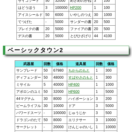
サイコソード
50
32000
めざめのかね
3
100
はどうほう
3
100000
HP200
1
100
アイスシールド
50
6000
いやしのつえ
30
1000
てつげた
-
5000
サンダーの書
20
500
ブレイクの書
20
5000
ファイアの書
20
500
デスの書
20
5000
とびひざげり
44
4100
ベーシックタウン2
武器屋
回数
価格
道具屋
回数
価格
サンブレード
50
67980
ちからのもと
1
300
ディフェンダー
50
48000
すばやさのもと
1
300
ミサイル
5
40000
HP400
1
1000
アポロンのユミ
50
32000
HP600
1
5000
44マグナム
30
8000
ハイポーション
3
200
ビームライフル
30
10000
ドア
3
5000
パワードスーツ
-
100000
じゅうじか
3
500
ドラゴンのたて
50
8000
エリクサー
3
10000
サークレット
-
20000
けんじゃのいし
1
10000