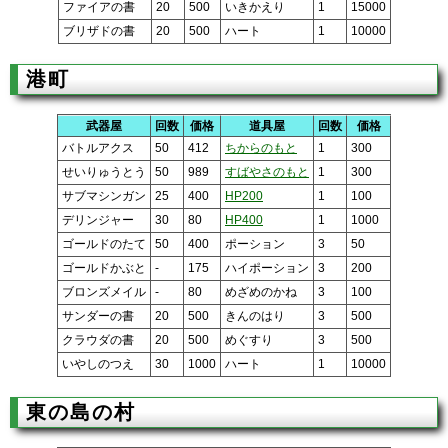
ファイアの書
20
500
いきかえり
1
15000
ブリザドの書
20
500
ハート
1
10000
港町
武器屋
回数
価格
道具屋
回数
価格
バトルアクス
50
412
ちからのもと
1
300
せいりゅうとう
50
989
すばやさのもと
1
300
サブマシンガン
25
400
HP200
1
100
デリンジャー
30
80
HP400
1
1000
ゴールドのたて
50
400
ポーション
3
50
ゴールドかぶと
-
175
ハイポーション
3
200
ブロンズメイル
-
80
めざめのかね
3
100
サンダーの書
20
500
きんのはり
3
500
クラウダの書
20
500
めぐすり
3
500
いやしのつえ
30
1000
ハート
1
10000
東の島の村