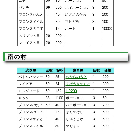
ムチ
50
80
ポーション
3
50
パンチ
99
500
ハイポーション
3
200
ブロンズかぶと
-
40
めざめのかね
3
100
ブロンズメイル
-
80
マヒどめ
3
100
ブロンズのこて
-
12
ハート
1
10000
スリプルの書
20
500
-
ファイアの書
20
500
-
南の村
武器屋
回数
価格
道具屋
回数
価格
バトルハンマー
50
25
ちからのもと
1
300
レイピア
50
24
すばやさのもと
1
300
ロングソード
50
132
HP200
1
100
キック
88
1100
ポーション
3
50
ブロンズのたて
50
40
ハイポーション
3
200
ブロンズのこて
-
12
きんのはり
3
500
ブロンズかぶと
-
40
じゅうじか
3
500
ブロンズメイル
-
80
めぐすり
3
500