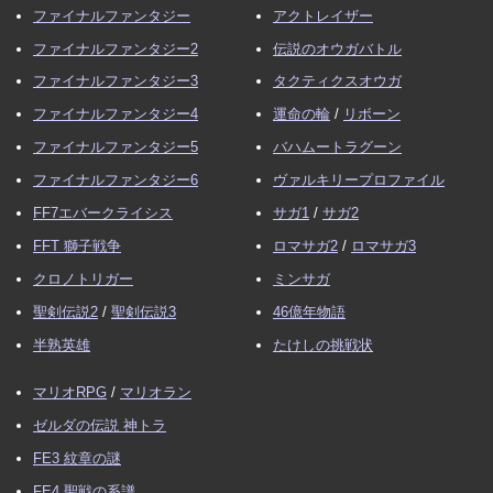
ファイナルファンタジー
アクトレイザー
ファイナルファンタジー2
伝説のオウガバトル
ファイナルファンタジー3
タクティクスオウガ
ファイナルファンタジー4
運命の輪
/
リボーン
ファイナルファンタジー5
バハムートラグーン
ファイナルファンタジー6
ヴァルキリープロファイル
FF7エバークライシス
サガ1
/
サガ2
FFT 獅子戦争
ロマサガ2
/
ロマサガ3
クロノトリガー
ミンサガ
聖剣伝説2
/
聖剣伝説3
46億年物語
半熟英雄
たけしの挑戦状
マリオRPG
/
マリオラン
ゼルダの伝説 神トラ
FE3 紋章の謎
FE4 聖戦の系譜