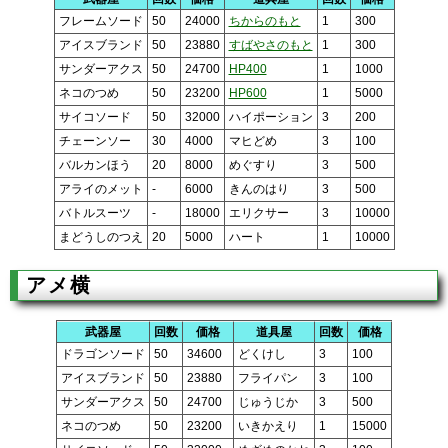
フレームソード
50
24000
ちからのもと
1
300
アイスブランド
50
23880
すばやさのもと
1
300
サンダーアクス
50
24700
HP400
1
1000
ネコのつめ
50
23200
HP600
1
5000
サイコソード
50
32000
ハイポーション
3
200
チェーンソー
30
4000
マヒどめ
3
100
バルカンほう
20
8000
めぐすり
3
500
アライのメット
-
6000
きんのはり
3
500
バトルスーツ
-
18000
エリクサー
3
10000
まどうしのつえ
20
5000
ハート
1
10000
アメ横
武器屋
回数
価格
道具屋
回数
価格
ドラゴンソード
50
34600
どくけし
3
100
アイスブランド
50
23880
フライパン
3
100
サンダーアクス
50
24700
じゅうじか
3
500
ネコのつめ
50
23200
いきかえり
1
15000