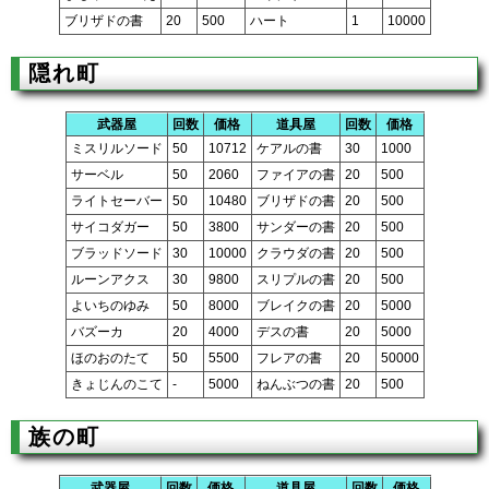
ブリザドの書
20
500
ハート
1
10000
隠れ町
武器屋
回数
価格
道具屋
回数
価格
ミスリルソード
50
10712
ケアルの書
30
1000
サーベル
50
2060
ファイアの書
20
500
ライトセーバー
50
10480
ブリザドの書
20
500
サイコダガー
50
3800
サンダーの書
20
500
ブラッドソード
30
10000
クラウダの書
20
500
ルーンアクス
30
9800
スリプルの書
20
500
よいちのゆみ
50
8000
ブレイクの書
20
5000
バズーカ
20
4000
デスの書
20
5000
ほのおのたて
50
5500
フレアの書
20
50000
きょじんのこて
-
5000
ねんぶつの書
20
500
族の町
武器屋
回数
価格
道具屋
回数
価格