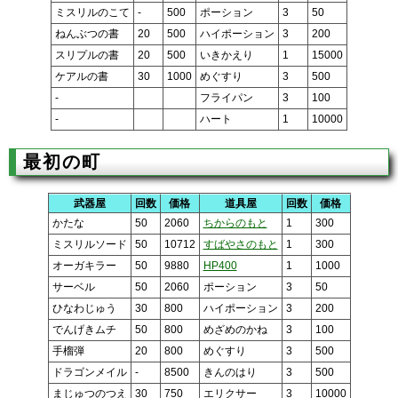
ミスリルのこて
-
500
ポーション
3
50
ねんぶつの書
20
500
ハイポーション
3
200
スリプルの書
20
500
いきかえり
1
15000
ケアルの書
30
1000
めぐすり
3
500
-
フライパン
3
100
-
ハート
1
10000
最初の町
武器屋
回数
価格
道具屋
回数
価格
かたな
50
2060
ちからのもと
1
300
ミスリルソード
50
10712
すばやさのもと
1
300
オーガキラー
50
9880
HP400
1
1000
サーベル
50
2060
ポーション
3
50
ひなわじゅう
30
800
ハイポーション
3
200
でんげきムチ
50
800
めざめのかね
3
100
手榴弾
20
800
めぐすり
3
500
ドラゴンメイル
-
8500
きんのはり
3
500
まじゅつのつえ
30
750
エリクサー
3
10000