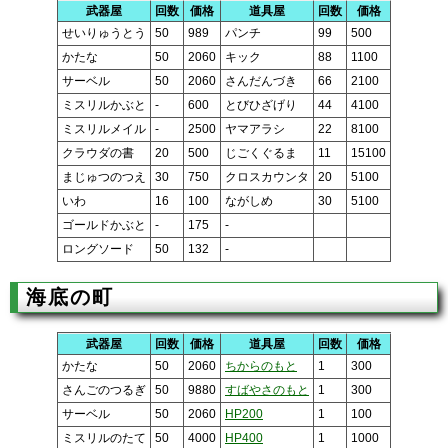
武器屋
回数
価格
道具屋
回数
価格
せいりゅうとう
50
989
パンチ
99
500
かたな
50
2060
キック
88
1100
サーベル
50
2060
さんだんづき
66
2100
ミスリルかぶと
-
600
とびひざげり
44
4100
ミスリルメイル
-
2500
ヤマアラシ
22
8100
クラウダの書
20
500
じごくぐるま
11
15100
まじゅつのつえ
30
750
クロスカウンタ
20
5100
いわ
16
100
ながしめ
30
5100
ゴールドかぶと
-
175
-
ロングソード
50
132
-
海底の町
武器屋
回数
価格
道具屋
回数
価格
かたな
50
2060
ちからのもと
1
300
さんごのつるぎ
50
9880
すばやさのもと
1
300
サーベル
50
2060
HP200
1
100
ミスリルのたて
50
4000
HP400
1
1000