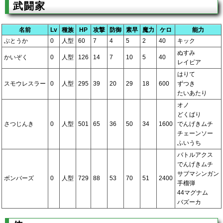
武闘家
名前
Lv
種族
HP
攻撃
防御
素早
魔力
ケロ
能力
ぶとうか
0
人型
60
7
4
5
2
40
キック
ぬすみ
かいぞく
0
人型
126
14
7
10
5
40
レイピア
はりて
スモウレスラー
0
人型
295
39
20
29
18
600
ずつき
たいあたり
オノ
どくばり
さつじんき
0
人型
501
65
36
50
34
1600
でんげきムチ
チェーンソー
ふいうち
バトルアクス
でんげきムチ
サブマシンガン
ボンバーズ
0
人型
729
88
53
70
51
2400
手榴弾
44マグナム
バズーカ