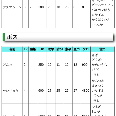
ビームライフル
デスマシーン
0
-
1000
70
70
70
0
0
バルカンほう
ミサイル
かくばくだん
○へんか
ボス
名前
Lv
種族
HP
攻撃
防御
素早
魔力
ケロ
能力
きば
どくぎり
げんぶ
2
-
250
12
11
12
12
900
かめごうら
○どく
○マヒ
かみつき
まきつく
せいりゅう
4
-
600
27
25
27
27
4800
いなずま
○でんき
○マヒ
つるぎ
れいき