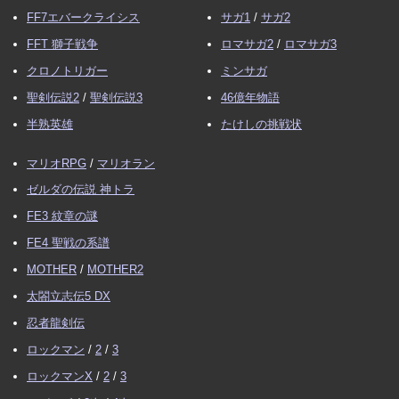
FF7エバークライシス
サガ1
/
サガ2
FFT 獅子戦争
ロマサガ2
/
ロマサガ3
クロノトリガー
ミンサガ
聖剣伝説2
/
聖剣伝説3
46億年物語
半熟英雄
たけしの挑戦状
マリオRPG
/
マリオラン
ゼルダの伝説 神トラ
FE3 紋章の謎
FE4 聖戦の系譜
MOTHER
/
MOTHER2
太閤立志伝5 DX
忍者龍剣伝
ロックマン
/
2
/
3
ロックマンX
/
2
/
3