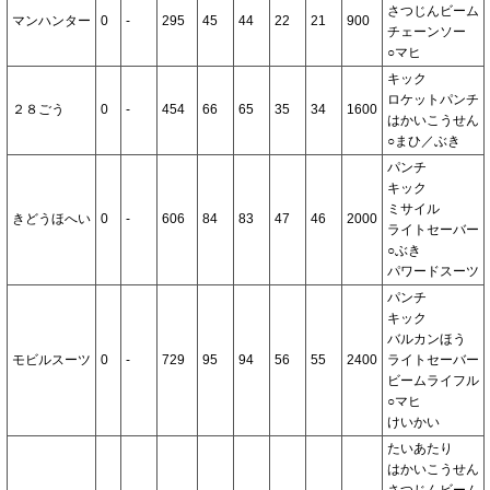
さつじんビーム
マンハンター
0
-
295
45
44
22
21
900
チェーンソー
○マヒ
キック
ロケットパンチ
２８ごう
0
-
454
66
65
35
34
1600
はかいこうせん
○まひ／ぶき
パンチ
キック
ミサイル
きどうほへい
0
-
606
84
83
47
46
2000
ライトセーバー
○ぶき
パワードスーツ
パンチ
キック
バルカンほう
モビルスーツ
0
-
729
95
94
56
55
2400
ライトセーバー
ビームライフル
○マヒ
けいかい
たいあたり
はかいこうせん
さつじんビーム