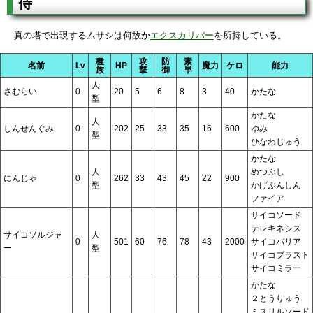
侍
真の塔で出現するムサシは何故か
エクスカリバー
を所持している。
種
攻
防
素
名前
Lv
HP
魔力
ケロ
能力
族
撃
御
早
人
さむらい
0
20
5
6
8
3
40
かたな
型
かたな
人
しんせんぐみ
0
202
25
33
35
16
600
ゆみ
型
ひなわじゅう
かたな
人
めつぶし
にんじゃ
0
262
33
43
45
22
900
型
かげぶんしん
ファイア
サイコソード
テレキネシス
サイコソルジャ
人
0
501
60
76
78
43
2000
サイコバリア
ー
型
サイコブラスト
サイコミラー
かたな
２とうりゅう
ミスリルソード