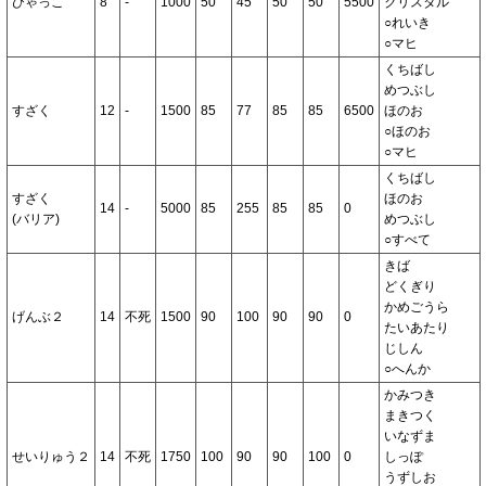
びゃっこ
8
-
1000
50
45
50
50
5500
クリスタル
○れいき
○マヒ
くちばし
めつぶし
すざく
12
-
1500
85
77
85
85
6500
ほのお
○ほのお
○マヒ
くちばし
すざく
ほのお
14
-
5000
85
255
85
85
0
(バリア)
めつぶし
○すべて
きば
どくぎり
かめごうら
げんぶ２
14
不死
1500
90
100
90
90
0
たいあたり
じしん
○へんか
かみつき
まきつく
いなずま
せいりゅう２
14
不死
1750
100
90
90
100
0
しっぽ
うずしお