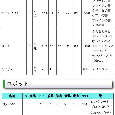
ブリザドの書
ファイアの書
人
クラウダの書
だいまどうし
0
454
44
42
77
94
2000
型
ケアルの書
ブレイクの書
デスの書
さわるとマヒ
ドレインタッチ
ゆうわくのめ
不
きぞく
0
606
57
55
94
99
2400
ドレインキッス
死
ヒーリング
○れいき／ぶき
×ほのお
人
だいじん
0
20
1
1
1
1
400
デリンジャー
型
ロボット
名前
Lv
種族
HP
攻撃
防御
素早
魔力
ケロ
能力
ロングソード
えいへい
0
-
150
22
21
9
8
240
ブロンズのたて
はかいこうせん