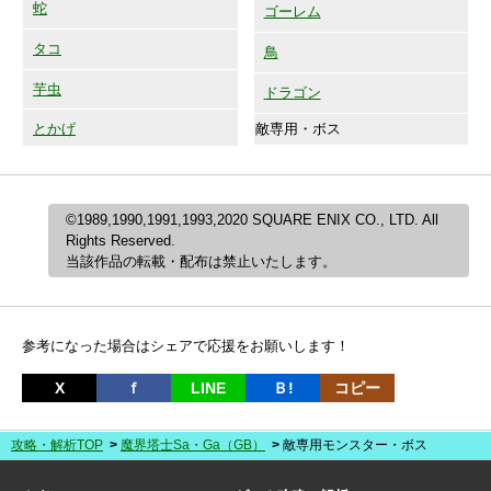
蛇
ゴーレム
タコ
鳥
芋虫
ドラゴン
敵専用・ボス
とかげ
©1989,1990,1991,1993,2020 SQUARE ENIX CO., LTD. All
Rights Reserved.
当該作品の転載・配布は禁止いたします。
参考になった場合はシェアで応援をお願いします！
X
ｆ
LINE
Ｂ!
コピー
攻略・解析TOP
魔界塔士Sa・Ga（GB）
敵専用モンスター・ボス