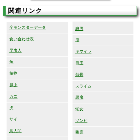
関連リンク
全モンスターデータ
狼男
食い合わせ表
鬼
昆虫人
キマイラ
魚
目玉
植物
骸骨
昆虫
スライム
カニ
悪魔
虎
蛇女
サイ
ゾンビ
鳥人間
幽霊