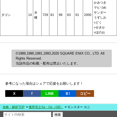
かみつき
マヒづめ
水
サンダー
ダゴン
14
729
81
99
63
61
2000
棲
うずしお
○どく
○せきか
○ほのお
©1989,1990,1991,1993,2020 SQUARE ENIX CO., LTD. All
Rights Reserved.
当該作品の転載・配布は禁止いたします。
参考になった場合はシェアで応援をお願いします！
X
ｆ
LINE
Ｂ!
コピー
攻略・解析TOP
魔界塔士Sa・Ga（GB）
モンスター カニ