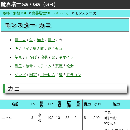
魔界塔士Sa・Ga（GB）
攻略・解析TOP
魔界塔士Sa・Ga（GB）
モンスター カニ
モンスター カニ
昆虫人
/
魚
/
植物
/
昆虫
/
カニ
虎
/
サイ
/
鳥人間
/
蛇
/
タコ
芋虫
/
とかげ
/
狼男
/
鬼
/
キマイラ
目玉
/
骸骨
/
スライム
/
悪魔
/
蛇女
ゾンビ
/
幽霊
/
ゴーレム
/
鳥
/
ドラゴン
カニ
種
攻
防
素
名前
Lv
HP
魔力
ケロ
能力
族
撃
御
早
つめ
水
エビル
3
103
13
22
8
6
240
○ほのお
棲
×でんき