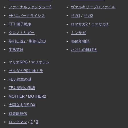
ファイナルファンタジー6
ヴァルキリープロファイル
FF7エバークライシス
サガ1
/
サガ2
FFT 獅子戦争
ロマサガ2
/
ロマサガ3
クロノトリガー
ミンサガ
聖剣伝説2
/
聖剣伝説3
46億年物語
半熟英雄
たけしの挑戦状
マリオRPG
/
マリオラン
ゼルダの伝説 神トラ
FE3 紋章の謎
FE4 聖戦の系譜
MOTHER
/
MOTHER2
太閤立志伝5 DX
忍者龍剣伝
ロックマン
/
2
/
3