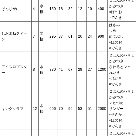
２ほんのハサミ
水
かみつき
げんじがに
4
150
18
32
12
10
400
棲
○ほのお
×でんき
はさみ
つめ
しおまねクィー
水
7
295
37
61
26
24
900
めつぶし
ン
棲
○ほのお
×でんき
２ほんのハサミ
かみつき
アイスロブスタ
水
さわるとマヒ
8
330
41
67
29
27
1200
ー
棲
れいき
○れいき
×でんき
２ほんのハサミ
かみつき
マヒづめ
水
キングクラブ
12
606
70
99
53
51
2000
サンダー
棲
○せきか
○ほのお
×でんき
２ほんのハサミ