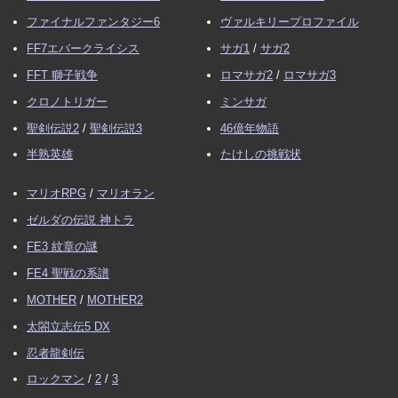
ファイナルファンタジー6
ヴァルキリープロファイル
FF7エバークライシス
サガ1
/
サガ2
FFT 獅子戦争
ロマサガ2
/
ロマサガ3
クロノトリガー
ミンサガ
聖剣伝説2
/
聖剣伝説3
46億年物語
半熟英雄
たけしの挑戦状
マリオRPG
/
マリオラン
ゼルダの伝説 神トラ
FE3 紋章の謎
FE4 聖戦の系譜
MOTHER
/
MOTHER2
太閤立志伝5 DX
忍者龍剣伝
ロックマン
/
2
/
3