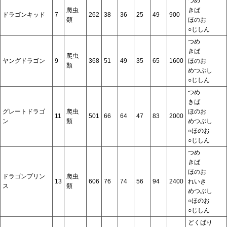
つめ
爬虫
きば
ドラゴンキッド
7
262
38
36
25
49
900
類
ほのお
○じしん
つめ
きば
爬虫
ヤングドラゴン
9
368
51
49
35
65
1600
ほのお
類
めつぶし
○じしん
つめ
きば
グレートドラゴ
爬虫
ほのお
11
501
66
64
47
83
2000
ン
類
めつぶし
○ほのお
○じしん
つめ
きば
ほのお
ドラゴンプリン
爬虫
13
606
76
74
56
94
2400
れいき
ス
類
めつぶし
○ほのお
○じしん
どくばり