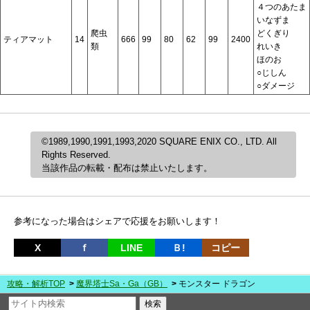
４つのあたま
いなずま
爬虫
どくぎり
ティアマット
14
666
99
80
62
99
2400
類
れいき
ほのお
○じしん
○ダメージ
©1989,1990,1991,1993,2020 SQUARE ENIX CO., LTD. All
Rights Reserved.
当該作品の転載・配布は禁止いたします。
参考になった場合はシェアで応援をお願いします！
X
ｆ
LINE
Ｂ!
コピー
攻略・解析TOP
魔界塔士Sa・Ga（GB）
モンスター ドラゴン