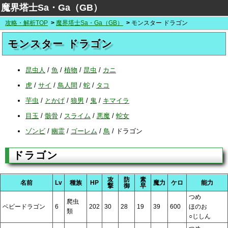
魔界塔士Sa・Ga（GB）
攻略・解析TOP
魔界塔士Sa・Ga（GB）
モンスター ドラゴン
モンスター ドラゴン
昆虫人
/
魚
/
植物
/
昆虫
/
カニ
虎
/
サイ
/
鳥人間
/
蛇
/
タコ
芋虫
/
とかげ
/
狼男
/
鬼
/
キマイラ
目玉
/
骸骨
/
スライム
/
悪魔
/
蛇女
ゾンビ
/
幽霊
/
ゴーレム
/
鳥
/
ドラゴン
ドラゴン
攻
防
素
名前
Lv
種族
HP
魔力
ケロ
能力
撃
御
早
つめ
爬虫
ベビードラゴン
6
202
30
28
19
39
600
ほのお
類
○じしん