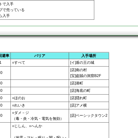
トで入手
プで売っている
ら入手
。
回避率
バリア
入手場所
1
○すべて
[イ]盾の王の城
[店]南の村
30
[宝]盗賊の洞窟B2F
40
[店]港町
50
[店]海底の町
60
○ほのお
[店]隠れ町
60
○れいき
[店]アメ横
○ダメ－ジ
80
[店]ベーシックタウン2
（毒・炎・冷気・電気を無効）
○じしん、○へんか
（地震・マヒ・眠り・闇・呪い・