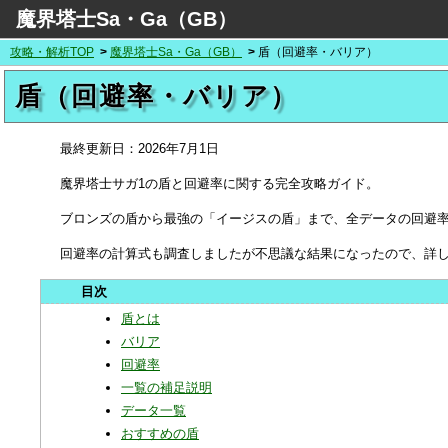
魔界塔士Sa・Ga（GB）
攻略・解析TOP
魔界塔士Sa・Ga（GB）
盾（回避率・バリア）
盾（回避率・バリア）
最終更新日：
2026年7月1日
魔界塔士サガ1の盾と回避率に関する完全攻略ガイド。
ブロンズの盾から最強の「イージスの盾」まで、全データの回避
回避率の計算式も調査しましたが不思議な結果になったので、詳
盾とは
バリア
回避率
一覧の補足説明
データ一覧
おすすめの盾