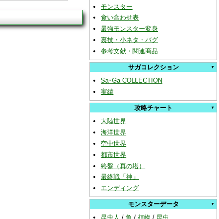
モンスター
食い合わせ表
最強モンスター変身
裏技・小ネタ・バグ
参考文献・関連商品
サガコレクション
Sa･Ga COLLECTION
実績
攻略チャート
大陸世界
海洋世界
空中世界
都市世界
終盤（真の塔）
最終戦「神」
エンディング
モンスターデータ
昆虫人
/
魚
/
植物
/
昆虫