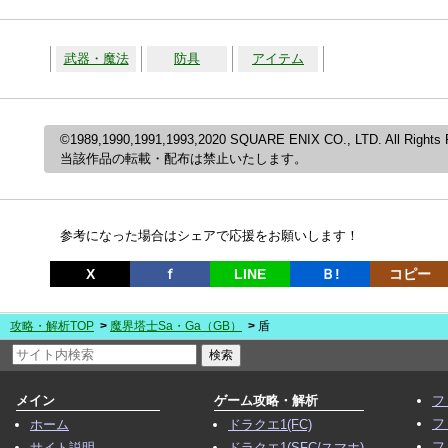
武器・魔法
防具
アイテム
©1989,1990,1991,1993,2020 SQUARE ENIX CO., LTD. All Rights 
当該作品の転載・配布は禁止いたします。
参考になった場合はシェアで応援をお願いします！
X
ｆ
LINE
Ｂ!
コピー
攻略・解析TOP
魔界塔士Sa・Ga（GB）
盾
メイン
ゲーム攻略・解析
フ
フ
ホーム
ドラクエ1(FC)
フ
サイト説明
ドラクエ1(SFC/スマホ)