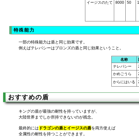
イージスのたて
8000
50
特殊能力
一部の特殊能力は盾と同じ効果です。
例えばテレパシーはブロンズの盾と同じ効果ということ。
名称
テレパシー
かめごうら
からにはいる
おすすめの盾
キングの盾が最強の耐性を持っていますが、
大陸世界までしか所持できないのが残念。
最終的には
ドラゴンの盾とイージスの盾
を両方使えば
全属性の耐性を持つことができます。