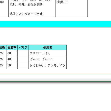
100
[宝]塔19F
混乱・即死・石化を無効
武器によるダメージ半減）
回数
回避率
バリア
使用者
25
30
エスパー、ばく
25
40
げんぶ、げんぶ2
25
50
おうむがい、アンモナイツ