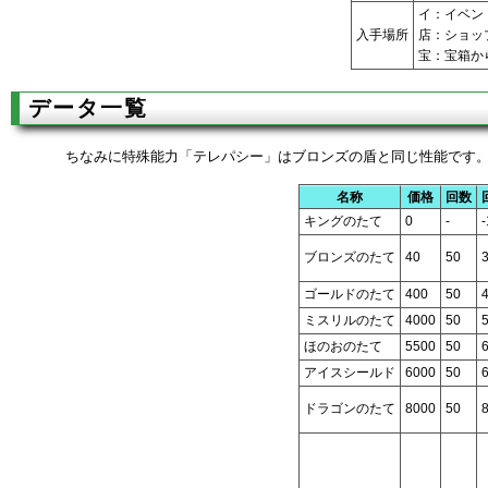
イ：イベン
入手場所
店：ショッ
宝：宝箱か
データ一覧
ちなみに特殊能力「テレパシー」はブロンズの盾と同じ性能です
名称
価格
回数
キングのたて
0
-
-
ブロンズのたて
40
50
ゴールドのたて
400
50
ミスリルのたて
4000
50
ほのおのたて
5500
50
アイスシールド
6000
50
ドラゴンのたて
8000
50