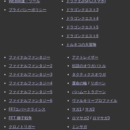
WEB関連・ツール
ドラクエ2(SFC/スマホ)
プライバシーポリシー
ドラゴンクエスト3
ドラゴンクエスト4
ドラゴンクエスト5
ドラゴンクエスト6
トルネコの大冒険
ファイナルファンタジー
アクトレイザー
ファイナルファンタジー2
伝説のオウガバトル
ファイナルファンタジー3
タクティクスオウガ
ファイナルファンタジー4
運命の輪
/
リボーン
ファイナルファンタジー5
バハムートラグーン
ファイナルファンタジー6
ヴァルキリープロファイル
FF7エバークライシス
サガ1
/
サガ2
FFT 獅子戦争
ロマサガ2
/
ロマサガ3
クロノトリガー
ミンサガ