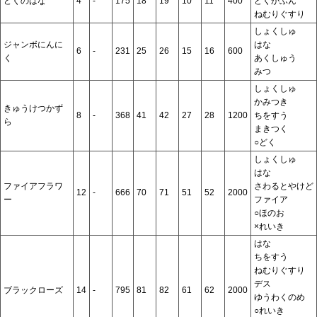
どくのはな
4
-
175
18
19
10
11
400
どくかふん
ねむりぐすり
しょくしゅ
ジャンボにんに
はな
6
-
231
25
26
15
16
600
く
あくしゅう
みつ
しょくしゅ
かみつき
きゅうけつかず
8
-
368
41
42
27
28
1200
ちをすう
ら
まきつく
○どく
しょくしゅ
はな
ファイアフラワ
さわるとやけど
12
-
666
70
71
51
52
2000
ー
ファイア
○ほのお
×れいき
はな
ちをすう
ねむりぐすり
デス
ブラックローズ
14
-
795
81
82
61
62
2000
ゆうわくのめ
○れいき