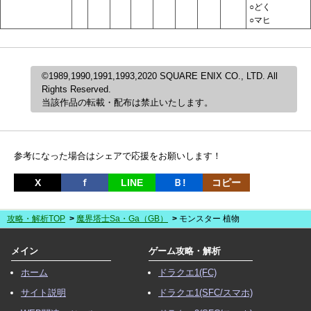
○どく
○マヒ
©1989,1990,1991,1993,2020 SQUARE ENIX CO., LTD. All
Rights Reserved.
当該作品の転載・配布は禁止いたします。
参考になった場合はシェアで応援をお願いします！
X
ｆ
LINE
Ｂ!
コピー
攻略・解析TOP
魔界塔士Sa・Ga（GB）
モンスター 植物
メイン
ゲーム攻略・解析
ホーム
ドラクエ1(FC)
サイト説明
ドラクエ1(SFC/スマホ)