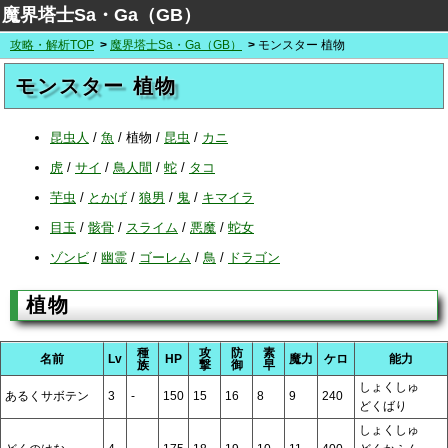
魔界塔士Sa・Ga（GB）
攻略・解析TOP
魔界塔士Sa・Ga（GB）
モンスター 植物
モンスター 植物
昆虫人
/
魚
/
植物
/
昆虫
/
カニ
虎
/
サイ
/
鳥人間
/
蛇
/
タコ
芋虫
/
とかげ
/
狼男
/
鬼
/
キマイラ
目玉
/
骸骨
/
スライム
/
悪魔
/
蛇女
ゾンビ
/
幽霊
/
ゴーレム
/
鳥
/
ドラゴン
植物
種
攻
防
素
名前
Lv
HP
魔力
ケロ
能力
族
撃
御
早
しょくしゅ
あるくサボテン
3
-
150
15
16
8
9
240
どくばり
しょくしゅ