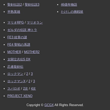
聖剣伝説2
/
聖剣伝説3
46億年物語
半熟英雄
たけしの挑戦状
マリオRPG
/
マリオラン
ゼルダの伝説 神トラ
FE3 紋章の謎
FE4 聖戦の系譜
MOTHER
/
MOTHER2
太閤立志伝5 DX
忍者龍剣伝
ロックマン
/
2
/
3
ロックマンX
/
2
/
3
スパロボ
/
2次
/
4次
PROJECT XENO
Copyright ©
GCGX
All Rights Reserved.