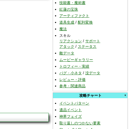
技能書・魔術書
紅蓮の宝珠
アーティファクト
道具生成
/
配列変換
魔法
スキル
リアクション
/
サポート
アタック
/
ステータス
敵データ
ムービーギャラリー
トロフィー・実績
バグ・小ネタ
/
没データ
レビュー・評価
参考・関連商品
攻略チャート
イベントパターン
遺品イベント
神界フェイズ
取り返しのつかない要素