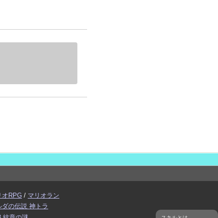
リオRPG
/
マリオラン
ルダの伝説 神トラ
3 紋章の謎
スキルとは