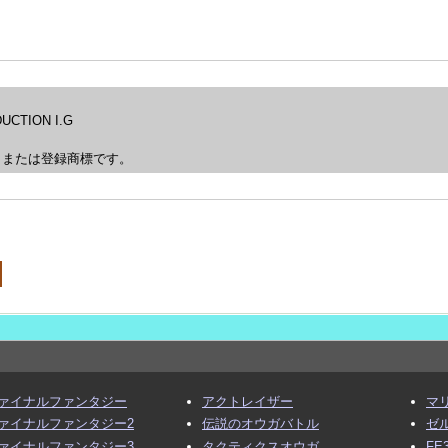
RODUCTION I.G
、または登録商標です。
ァイナルファンタジー
アクトレイザー
マ
ァイナルファンタジー2
伝説のオウガバトル
ゼ
ァイナルファンタジー3
タクティクスオウガ
FE