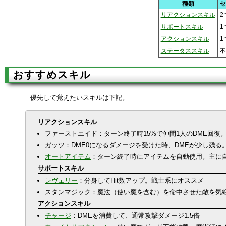
種類
セ
リアクションスキル
2
サポートスキル
1
アクションスキル
1
ステータススキル
不
おすすめスキル
優先して覚えたいスキルは下記。
リアクションスキル
ファーストエイド：ターン終了時15%で仲間1人のDME回復
ガッツ：DME0になるダメージを受けた時、DMEが少し残る
オートアイテム
：ターン終了時にアイテムを自動使用。主に
サポートスキル
レヴェリー
：分身してHit数アップ。戦士系にオススメ
スタンマジック：魔法（使い魔を含む）を命中させた敵を気
アクションスキル
チャージ
：DMEを消費して、通常攻撃ダメージ1.5倍