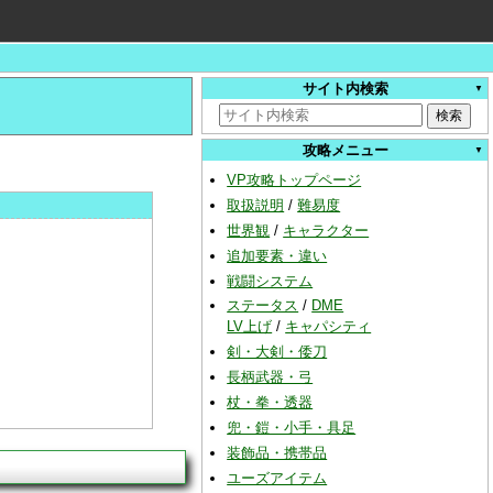
サイト内検索
攻略メニュー
VP攻略トップページ
取扱説明
/
難易度
世界観
/
キャラクター
追加要素・違い
戦闘システム
ステータス
/
DME
LV上げ
/
キャパシティ
剣・大剣・倭刀
長柄武器・弓
杖・拳・透器
兜・鎧・小手・具足
装飾品・携帯品
ユーズアイテム