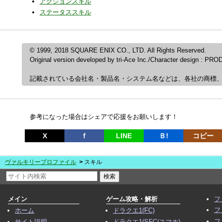
アクションスキル
ステータススキル
© 1999, 2018 SQUARE ENIX CO., LTD. All Rights Reserved.
Original version developed by tri-Ace Inc./Character design : P
記載されている会社名・製品名・システム名などは、各社の商標
参考になった場合はシェアで応援をお願いします！
X
ｆ
LINE
Ｂ!
コピー
ヴァルキリープロファイル
スキル
メイン
ゲーム攻略・解析
フ
フ
ホーム
ドラクエ1(FC)
フ
サイト説明
ドラクエ1(SFC/スマホ)