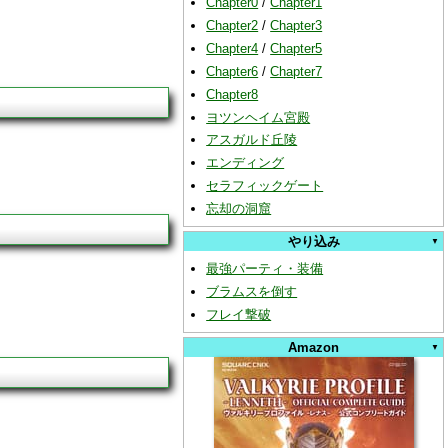
Chapter0
/
Chapter1
Chapter2
/
Chapter3
Chapter4
/
Chapter5
Chapter6
/
Chapter7
Chapter8
ヨツンヘイム宮殿
アスガルド丘陵
エンディング
セラフィックゲート
忘却の洞窟
やり込み
最強パーティ・装備
ブラムスを倒す
フレイ撃破
Amazon