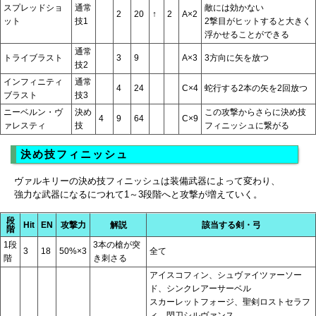
スプレッドショ
通常
敵には効かない
2
20
↑
2
A×2
ット
技1
2撃目がヒットすると大きく
浮かせることができる
通常
トライブラスト
3
9
A×3
3方向に矢を放つ
技2
インフィニティ
通常
4
24
C×4
蛇行する2本の矢を2回放つ
ブラスト
技3
ニーベルン・ヴ
決め
この攻撃からさらに決め技
4
9
64
C×9
ァレスティ
技
フィニッシュに繋がる
決め技フィニッシュ
ヴァルキリーの決め技フィニッシュは装備武器によって変わり、
強力な武器になるにつれて1～3段階へと攻撃が増えていく。
段
Hit
EN
攻撃力
解説
該当する剣・弓
階
1段
3本の槍が突
3
18
50%×3
全て
階
き刺さる
アイスコフィン、シュヴァイツァーソー
ド、シンクレアーサーベル
スカーレットフォージ、聖剣ロストセラフ
ィ、閃刀シルヴァンス