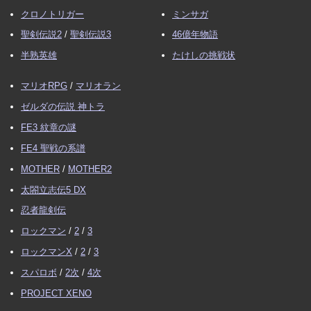
クロノトリガー
ミンサガ
聖剣伝説2
/
聖剣伝説3
46億年物語
半熟英雄
たけしの挑戦状
マリオRPG
/
マリオラン
ゼルダの伝説 神トラ
FE3 紋章の謎
FE4 聖戦の系譜
MOTHER
/
MOTHER2
太閤立志伝5 DX
忍者龍剣伝
ロックマン
/
2
/
3
ロックマンX
/
2
/
3
スパロボ
/
2次
/
4次
PROJECT XENO