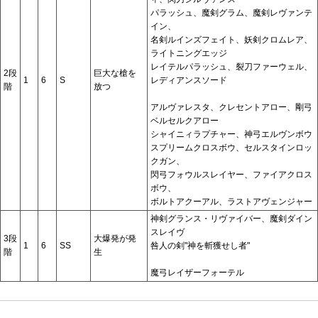
パラッシュ、魔剣グラム、魔剣レヴァンテ
イン、
名剣ルインズフェイト、妖剣クロムレア、
ライトニングエッジ
レイテルパラッシュ、裂刀ファーウェル、
2段
巨大な槍を
1
6
S
レディアンスソード
階
放つ
アルヴァレスタ、クレセントアロー、剛弓
ベルセルクアロー
シャイニィラプチャー、神弓エルヴンボウ
スプリームクロスボウ、セルスタインロッ
クガン、
閃弓フォウルスレイヤー、ファイアクロス
ボウ、
ボルトアクーアル、ラストアヴェンジャー
神剣グランス・リヴァイバー、魔剣ダイン
スレイヴ
3段
大爆発が発
1
6
SS
咎人の剣"神を斬獲せし者"
階
生
魔弓レイザーフォーテル