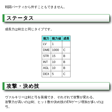
戦闘パーティから外すこともできません。
ステータス
成長力は剣士と同じタイプです。
能力
能力値
成長
LV
1
DME
1000
C
STR
15
B
INT
10
B
AGL
10
B
DEX
5
C
攻撃・決め技
ヴァルキリーは剣と弓を装備でき、それぞれで攻撃が変わる。
攻撃力が高いのは剣、ヒット数や決め技のENゲージ増加が多いのは
弓。