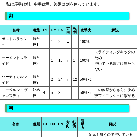
私は序盤は剣、中盤は弓、終盤は剣を使っています。
剣
方
転
名称
種別
CT
Hit
EN
攻撃力
解説
向
倒
ボルトスラッシ
通常
1
25
←
100%
ュ
技1
スライディングキックの
モーメントスラ
通常
ため
1
15
↑
1
100%
イド
技2
浮いている敵には当たら
ない
バーティカルレ
通常
2
24
↑↑
12
50%×2
イド
技3
ニーベルン・ヴ
決め
この攻撃からさらに決め
4
5
35
50%×5
ァレスティ
技
技フィニッシュに繋がる
弓
攻
方
転
名称
種別
CT
Hit
EN
撃
解説
向
倒
力
足元を狙うので浮いている