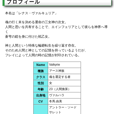
プロフィール
本名は「レナス・ヴァルキュリア」
魂の行く末を決める運命の三女神の次女。
人間と思いを共有することで、エインフェリアとして彼らを神界へ導
く
蒼穹の鎧を身に付けた戦乙女。
神と人間という特殊な輪廻転生を繰り返す存在。
そのため人間と神としての記憶を持っているようだが、
フレイによって人間の時の記憶が封印されている。
Valkyrie
Name
アース神族
種族
魂を選定する者
クラス
女
性別
23（人間換算）
年齢
ヴァルハラ
出身地
冬馬 由美
CV
アントラー・ソード
サレット