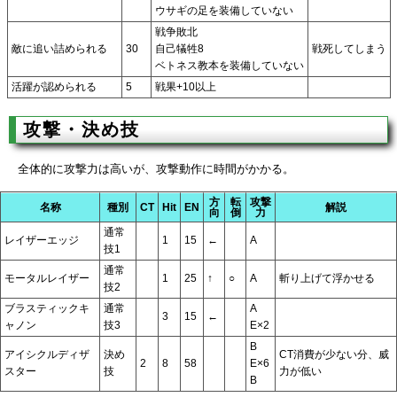
ウサギの足を装備していない
戦争敗北
敵に追い詰められる
30
自己犠牲8
戦死してしまう
ベトネス教本を装備していない
活躍が認められる
5
戦果+10以上
攻撃・決め技
全体的に攻撃力は高いが、攻撃動作に時間がかかる。
方
転
攻撃
名称
種別
CT
Hit
EN
解説
向
倒
力
通常
レイザーエッジ
1
15
←
A
技1
通常
モータルレイザー
1
25
↑
○
A
斬り上げて浮かせる
技2
ブラスティックキ
通常
A
3
15
←
ャノン
技3
E×2
B
アイシクルディザ
決め
CT消費が少ない分、威
2
8
58
E×6
スター
技
力が低い
B