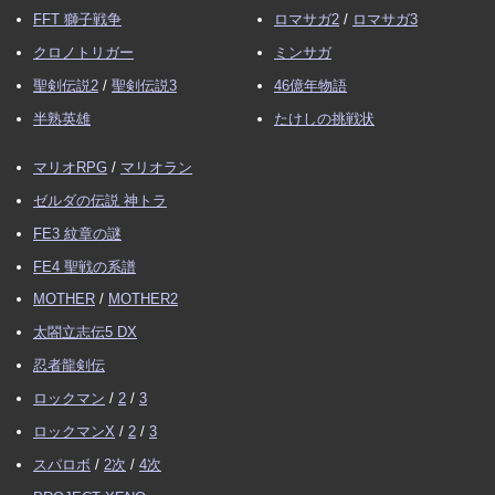
FFT 獅子戦争
ロマサガ2
/
ロマサガ3
クロノトリガー
ミンサガ
聖剣伝説2
/
聖剣伝説3
46億年物語
半熟英雄
たけしの挑戦状
マリオRPG
/
マリオラン
ゼルダの伝説 神トラ
FE3 紋章の謎
FE4 聖戦の系譜
MOTHER
/
MOTHER2
太閤立志伝5 DX
忍者龍剣伝
ロックマン
/
2
/
3
ロックマンX
/
2
/
3
スパロボ
/
2次
/
4次