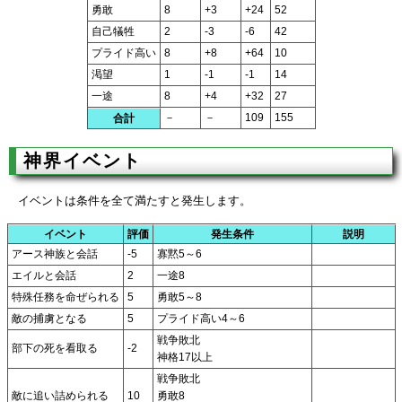
勇敢
8
+3
+24
52
自己犠牲
2
-3
-6
42
プライド高い
8
+8
+64
10
渇望
1
-1
-1
14
一途
8
+4
+32
27
－
－
109
155
合計
神界イベント
イベントは条件を全て満たすと発生します。
イベント
評価
発生条件
説明
アース神族と会話
-5
寡黙5～6
エイルと会話
2
一途8
特殊任務を命ぜられる
5
勇敢5～8
敵の捕虜となる
5
プライド高い4～6
戦争敗北
部下の死を看取る
-2
神格17以上
戦争敗北
敵に追い詰められる
10
勇敢8