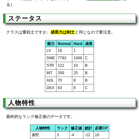
る）
ステータス
クラスは重戦士ですが、
成長力は剣士
と同じなので要注意。
能力
Normal
Hard
成長
LV
16
1
DME
7792
1000
C
STR
121
10
B
INT
200
25
B
AGL
70
8
B
DEX
63
8
C
人物特性
最終的なランク修正後のデータです。
人物特性
ランク
修正値
総計
必要CP
寡黙
3
-4
-12
10