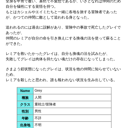
全身を甲冑で覆い、寡黙で不愛想であるが、いざとなれば仲間のため
自分を犠牲にする覚悟を持つ。
もとはカシェルやエイミたちと一緒に各地を旅する冒険者であった
が、かつての仲間に敵として追われる身となった。
追われるのには過去に誤解があり、冒険中の事故で死亡したグレイで
あったが、
仲間のレミアが自分の命を引き換えにする換魂の法を使って蘇ること
ができた。
レミアを救いたかったグレイは、自分も換魂の法を試みたが、
失敗してグレイは肉体を持たない魂だけの存在になってしまった。
さまよう鎧状態になったグレイは、状況を他の仲間に知らせていない
ため、
レミアを殺したと思われ、誰も報われない状況を生み出している。
Grey
Name
人間
種族
重戦士/冒険者
クラス
男性
性別
不詳
年齢
不明
出身地