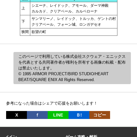
シエーナ、レイドック、アモール、ダーマ神殿
上
カルカド、クリアベール、カルベローナ
サンマリーノ、レイドック、トルッカ、ゲントの村
下
クリアベール、フォーン城、ロンガデセオ
狭間
欲望の町
このページで利用している株式会社スクウェア・エニックス
を代表とする共同著作者が権利を所有する画像の転載・配布
は禁止いたします。
© 1995 ARMOR PROJECT/BIRD STUDIO/HEART
BEAT/SQUARE ENIX All Rights Reserved.
参考になった場合はシェアで応援をお願いします！
X
ｆ
LINE
Ｂ!
コピー
メイン
ゲーム攻略・解析