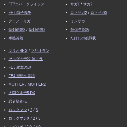
FF7エバークライシス
サガ1
/
サガ2
FFT 獅子戦争
ロマサガ2
/
ロマサガ3
クロノトリガー
ミンサガ
聖剣伝説2
/
聖剣伝説3
46億年物語
半熟英雄
たけしの挑戦状
マリオRPG
/
マリオラン
ゼルダの伝説 神トラ
FE3 紋章の謎
FE4 聖戦の系譜
MOTHER
/
MOTHER2
太閤立志伝5 DX
忍者龍剣伝
ロックマン
/
2
/
3
ロックマンX
/
2
/
3
スパロボ
/
2次
/
4次