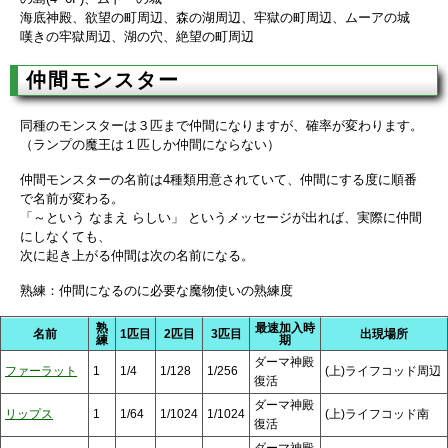
海底神殿、欲望の町周辺、森の湖周辺、牢獄の町周辺、ムーアの城
嘆きの牢獄周辺、湖の穴、絶望の町周辺
仲間モンスター
同種のモンスターは３匹まで仲間になりますが、確率が変わります。
（ランプの魔王は１匹しか仲間にならない）
仲間モンスターの名前は4種類用意されていて、仲間にする度に順番
で名前が変わる。
「～という なまえ らしい」 というメッセージが出れば、実際に仲間
にしなくても、
次に起き上がる仲間は次の名前になる。
熟練：仲間になるのに必要な魔物使いの熟練度
熟
最速加入時
名前
1匹目
2匹目
3匹目
出現場所
練
期
ダーマ神殿
ファーラット
1
1/4
1/128
1/256
(上)ライフコッド周辺
復活
ダーマ神殿
リップス
1
1/64
1/1024
1/1024
(上)ライフコッド南
復活
ダーマ神殿