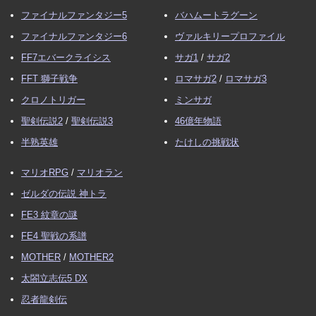
ファイナルファンタジー5
バハムートラグーン
ファイナルファンタジー6
ヴァルキリープロファイル
FF7エバークライシス
サガ1
/
サガ2
FFT 獅子戦争
ロマサガ2
/
ロマサガ3
クロノトリガー
ミンサガ
聖剣伝説2
/
聖剣伝説3
46億年物語
半熟英雄
たけしの挑戦状
マリオRPG
/
マリオラン
ゼルダの伝説 神トラ
FE3 紋章の謎
FE4 聖戦の系譜
MOTHER
/
MOTHER2
太閤立志伝5 DX
忍者龍剣伝