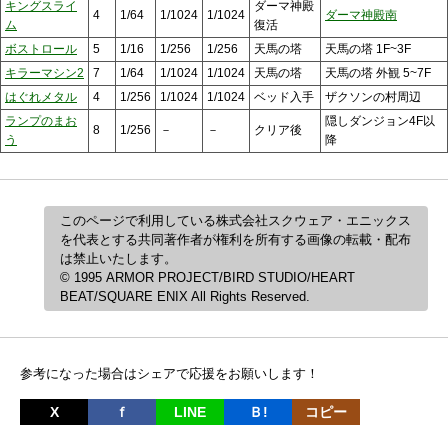
キングスライ
ダーマ神殿
4
1/64
1/1024
1/1024
ダーマ神殿南
ム
復活
ボストロール
5
1/16
1/256
1/256
天馬の塔
天馬の塔 1F~3F
キラーマシン2
7
1/64
1/1024
1/1024
天馬の塔
天馬の塔 外観 5~7F
はぐれメタル
4
1/256
1/1024
1/1024
ベッド入手
ザクソンの村周辺
ランプのまお
隠しダンジョン4F以
8
1/256
－
－
クリア後
う
降
このページで利用している株式会社スクウェア・エニックス
を代表とする共同著作者が権利を所有する画像の転載・配布
は禁止いたします。
© 1995 ARMOR PROJECT/BIRD STUDIO/HEART
BEAT/SQUARE ENIX All Rights Reserved.
参考になった場合はシェアで応援をお願いします！
X
ｆ
LINE
Ｂ!
コピー