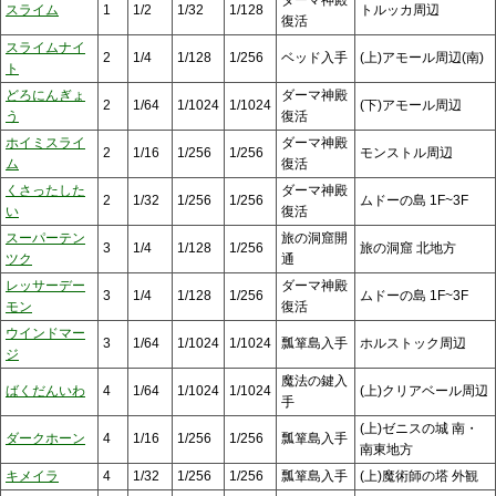
スライム
1
1/2
1/32
1/128
トルッカ周辺
復活
スライムナイ
2
1/4
1/128
1/256
ベッド入手
(上)アモール周辺(南)
ト
どろにんぎょ
ダーマ神殿
2
1/64
1/1024
1/1024
(下)アモール周辺
う
復活
ホイミスライ
ダーマ神殿
2
1/16
1/256
1/256
モンストル周辺
ム
復活
くさったした
ダーマ神殿
2
1/32
1/256
1/256
ムドーの島 1F~3F
い
復活
スーパーテン
旅の洞窟開
3
1/4
1/128
1/256
旅の洞窟 北地方
ツク
通
レッサーデー
ダーマ神殿
3
1/4
1/128
1/256
ムドーの島 1F~3F
モン
復活
ウインドマー
3
1/64
1/1024
1/1024
瓢箪島入手
ホルストック周辺
ジ
魔法の鍵入
ばくだんいわ
4
1/64
1/1024
1/1024
(上)クリアベール周辺
手
(上)ゼニスの城 南・
ダークホーン
4
1/16
1/256
1/256
瓢箪島入手
南東地方
キメイラ
4
1/32
1/256
1/256
瓢箪島入手
(上)魔術師の塔 外観