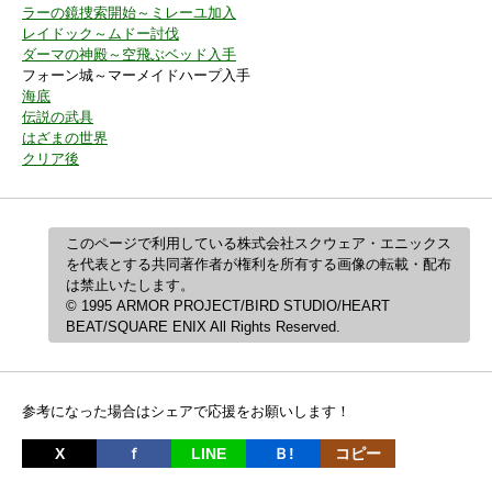
ラーの鏡捜索開始～ミレーユ加入
レイドック～ムドー討伐
ダーマの神殿～空飛ぶベッド入手
フォーン城～マーメイドハープ入手
海底
伝説の武具
はざまの世界
クリア後
このページで利用している株式会社スクウェア・エニックス
を代表とする共同著作者が権利を所有する画像の転載・配布
は禁止いたします。
© 1995 ARMOR PROJECT/BIRD STUDIO/HEART
BEAT/SQUARE ENIX All Rights Reserved.
参考になった場合はシェアで応援をお願いします！
X
ｆ
LINE
Ｂ!
コピー