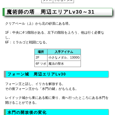
魔術師の塔 周辺エリアLv30～31
クリアベール（上）から北の砂漠にある塔。
1F：中央に4つ階段がある、左下の階段を上ろう、他は行く必要な
し。
6F：ミラルゴと戦闘になる。
場所
入手アイテム
2F
小さなメダル、1300G
6F ツボ
魔法の聖水
フォーン城 周辺エリアLv30
フォーン王と話し、イリカを解放する。
その後フォーン王から「水門の鍵」がもらえる。
レイドック城から東にある船に乗り、南へ行ったところにある水門を
開けることができる。
水門の開放後の変化