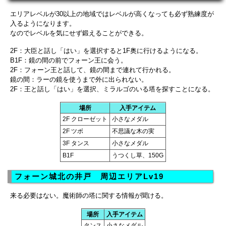
エリアレベルが30以上の地域ではレベルが高くなっても必ず熟練度が
入るようになります。
なのでレベルを気にせず鍛えることができる。
2F：大臣と話し「はい」を選択すると1F奥に行けるようになる。
B1F：鏡の間の前でフォーン王に会う。
2F：フォーン王と話して、鏡の間まで連れて行かれる。
鏡の間：ラーの鏡を使うまで外に出られない。
2F：王と話し「はい」を選択、ミラルゴのいる塔を探すことになる。
場所
入手アイテム
2F クローゼット
小さなメダル
2F ツボ
不思議な木の実
3F タンス
小さなメダル
B1F
うつくし草、150G
フォーン城北の井戸 周辺エリアLv19
来る必要はない。魔術師の塔に関する情報が聞ける。
場所
入手アイテム
タンス
小さなメダル