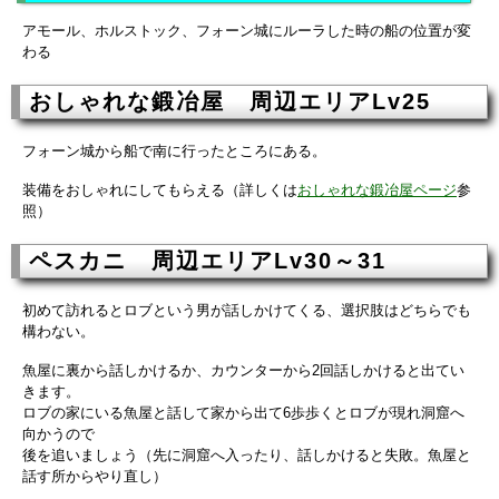
アモール、ホルストック、フォーン城にルーラした時の船の位置が変
わる
おしゃれな鍛冶屋 周辺エリアLv25
フォーン城から船で南に行ったところにある。
装備をおしゃれにしてもらえる（詳しくは
おしゃれな鍛冶屋ページ
参
照）
ペスカニ 周辺エリアLv30～31
初めて訪れるとロブという男が話しかけてくる、選択肢はどちらでも
構わない。
魚屋に裏から話しかけるか、カウンターから2回話しかけると出てい
きます。
ロブの家にいる魚屋と話して家から出て6歩歩くとロブが現れ洞窟へ
向かうので
後を追いましょう（先に洞窟へ入ったり、話しかけると失敗。魚屋と
話す所からやり直し）