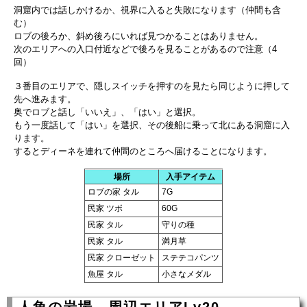
洞窟内では話しかけるか、視界に入ると失敗になります（仲間も含
む）
ロブの後ろか、斜め後ろにいれば見つかることはありません。
次のエリアへの入口付近などで後ろを見ることがあるので注意（4
回）
３番目のエリアで、隠しスイッチを押すのを見たら同じように押して
先へ進みます。
奥でロブと話し「いいえ」、「はい」と選択。
もう一度話して「はい」を選択、その後船に乗って北にある洞窟に入
ります。
するとディーネを連れて仲間のところへ届けることになります。
場所
入手アイテム
ロブの家 タル
7G
民家 ツボ
60G
民家 タル
守りの種
民家 タル
満月草
民家 クローゼット
ステテコパンツ
魚屋 タル
小さなメダル
人魚の岩場 周辺エリアLv20