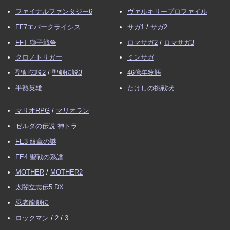
ファイナルファンタジー6
ヴァルキリープロファイル
FF7エバークライシス
サガ1
/
サガ2
FFT 獅子戦争
ロマサガ2
/
ロマサガ3
クロノトリガー
ミンサガ
聖剣伝説2
/
聖剣伝説3
46億年物語
半熟英雄
たけしの挑戦状
マリオRPG
/
マリオラン
ゼルダの伝説 神トラ
FE3 紋章の謎
FE4 聖戦の系譜
MOTHER
/
MOTHER2
太閤立志伝5 DX
忍者龍剣伝
ロックマン
/
2
/
3