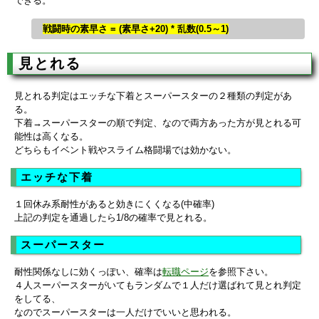
できる。
戦闘時の素早さ = (素早さ+20) * 乱数(0.5～1)
見とれる
見とれる判定はエッチな下着とスーパースターの２種類の判定があ
る。
下着→スーパースターの順で判定、なので両方あった方が見とれる可
能性は高くなる。
どちらもイベント戦やスライム格闘場では効かない。
エッチな下着
１回休み系耐性があると効きにくくなる(中確率)
上記の判定を通過したら1/8の確率で見とれる。
スーパースター
耐性関係なしに効くっぽい、確率は
転職ページ
を参照下さい。
４人スーパースターがいてもランダムで１人だけ選ばれて見とれ判定
をしてる、
なのでスーパースターは一人だけでいいと思われる。