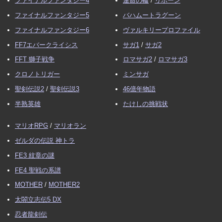
ファイナルファンタジー4
運命の輪
/
リボーン
ファイナルファンタジー5
バハムートラグーン
ファイナルファンタジー6
ヴァルキリープロファイル
FF7エバークライシス
サガ1
/
サガ2
FFT 獅子戦争
ロマサガ2
/
ロマサガ3
クロノトリガー
ミンサガ
聖剣伝説2
/
聖剣伝説3
46億年物語
半熟英雄
たけしの挑戦状
マリオRPG
/
マリオラン
ゼルダの伝説 神トラ
FE3 紋章の謎
FE4 聖戦の系譜
MOTHER
/
MOTHER2
太閤立志伝5 DX
忍者龍剣伝