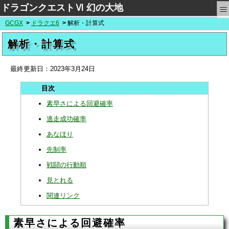
≡
ドラゴンクエストⅥ 幻の大地
GCGX
ドラクエ6
解析・計算式
解析・計算式
最終更新日：
2023年3月24日
素早さによる回避確率
逃走成功確率
あなほり
先制率
戦闘の行動順
見とれる
関連リンク
素早さによる回避確率