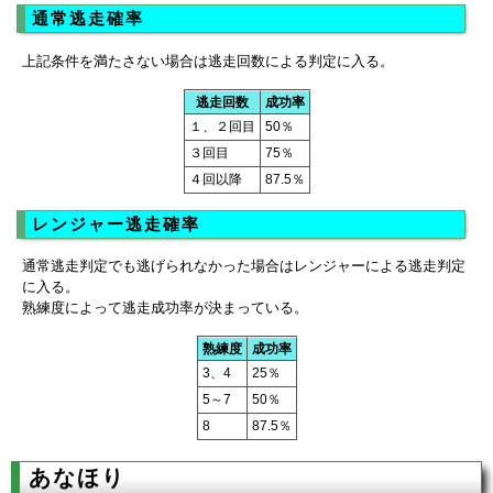
通常逃走確率
上記条件を満たさない場合は逃走回数による判定に入る。
逃走回数
成功率
１、２回目
50％
３回目
75％
４回以降
87.5％
レンジャー逃走確率
通常逃走判定でも逃げられなかった場合はレンジャーによる逃走判定
に入る。
熟練度によって逃走成功率が決まっている。
熟練度
成功率
3、4
25％
5～7
50％
8
87.5％
あなほり