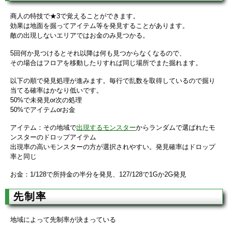
商人の特技で★3で覚えることができます。
効果は地面を掘ってアイテム等を発見することがあります。
敵の出現しないエリアではお金のみ見つかる。
5回何か見つけるとそれ以降は何も見つからなくなるので、
その場合はフロアを移動したりすれば同じ場所でまた掘れます。
以下の順で発見処理が進みます。毎行で乱数を取得しているので掘り
当てる確率はかなり低いです。
50%で未発見or次の処理
50%でアイテムorお金
アイテム：その地域で
出現するモンスター
からランダムで選ばれたモ
ンスターのドロップアイテム
出現率の高いモンスターの方が選択されやすい。発見確率はドロップ
率と同じ
お金：1/128で所持金の半分を発見、127/128で1Gか2G発見
先制率
地域によって先制率が決まっている