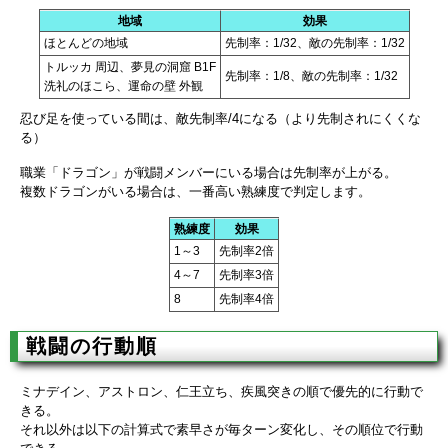
地域
効果
ほとんどの地域
先制率：1/32、敵の先制率：1/32
トルッカ 周辺、夢見の洞窟 B1F
先制率：1/8、敵の先制率：1/32
洗礼のほこら、運命の壁 外観
忍び足を使っている間は、敵先制率/4になる（より先制されにくくな
る）
職業「ドラゴン」が戦闘メンバーにいる場合は先制率が上がる。
複数ドラゴンがいる場合は、一番高い熟練度で判定します。
熟練度
効果
1～3
先制率2倍
4～7
先制率3倍
8
先制率4倍
戦闘の行動順
ミナデイン、アストロン、仁王立ち、疾風突きの順で優先的に行動で
きる。
それ以外は以下の計算式で素早さが毎ターン変化し、その順位で行動