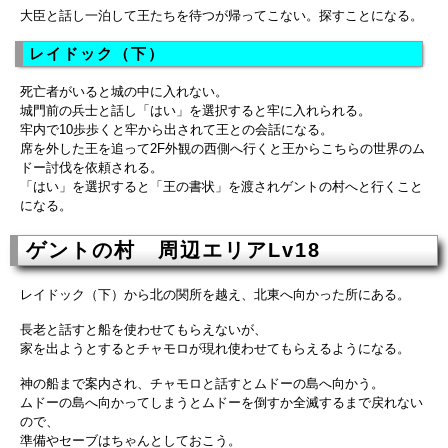
大臣と話し一泊して王たちを待つが帰ってこない。探すことになる。
レイドック（下）
死亡者がいると城の中に入れない。
城門前の兵士と話し「はい」を選択すると牢に入れられる。
牢内で10歩歩くと牢から出されて王との会話になる。
席を外した王を追って2F外観の西側へ行くと王からこちらの世界のム
ドー討伐を依頼される。
「はい」を選択すると「王の書状」を渡されゲントの村へと行くこと
になる。
ゲントの村 周辺エリアLv18
レイドック（下）から北の関所を越え、北東へ向かった所にある。
長老と話すと船を使わせてもらえないが、
家を出ようとするとチャモロが現れ使わせてもらえるようになる。
神の船まで案内され、チャモロと話すとムドーの島へ向かう。
ムドーの島へ向かってしまうとムドーを倒すか全滅するまで戻れない
ので、
準備やセーブはちゃんとしておこう。