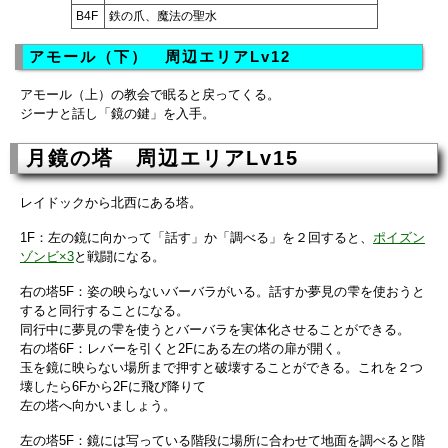
B4F
鉄の爪、魔法の聖水
アモール（下） 周辺エリアLv12
アモール（上）の教会で眠ると戻ってくる。
ジーナと話し「鏡の鍵」を入手。
月鏡の塔 周辺エリアLv15
レイドックから北西にある塔。
1F：左の鏡に向かって「話す」か「調べる」を２回すると、
ポイズン
ゾンビ×3
と戦闘になる。
右の塔5F：姿の映らないバーバラがいる。話すか夢見の雫を使おうと
すると同行することになる。
同行中に夢見の雫を使うとバーバラを実体化させることができる。
右の塔6F：レバーを引くと2Fにある左の塔の扉が開く。
玉を鏡に映らない場所まで押すと破壊することができる。これを２つ
壊したら6Fから2Fに飛び降りて
左の塔へ向かいましょう。
左の塔5F：鏡には写っている階段に場所に合わせて地面を調べると階