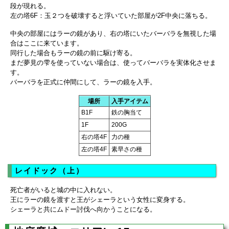
段が現れる。
左の塔6F：玉２つを破壊すると浮いていた部屋が2F中央に落ちる。
中央の部屋にはラーの鏡があり、右の塔にいたバーバラを無視した場
合はここに来ています。
同行した場合もラーの鏡の前に駆け寄る。
まだ夢見の雫を使っていない場合は、使ってバーバラを実体化させま
す。
バーバラを正式に仲間にして、ラーの鏡を入手。
場所
入手アイテム
B1F
鉄の胸当て
1F
200G
右の塔4F
力の種
左の塔4F
素早さの種
レイドック（上）
死亡者がいると城の中に入れない。
王にラーの鏡を渡すと王がシェーラという女性に変身する。
シェーラと共にムドー討伐へ向かうことになる。