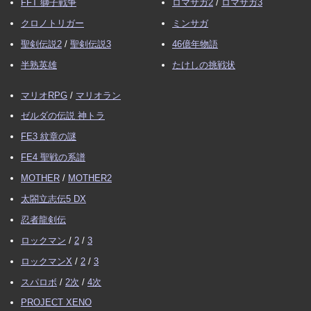
FFT 獅子戦争
ロマサガ2
/
ロマサガ3
クロノトリガー
ミンサガ
聖剣伝説2
/
聖剣伝説3
46億年物語
半熟英雄
たけしの挑戦状
マリオRPG
/
マリオラン
ゼルダの伝説 神トラ
FE3 紋章の謎
FE4 聖戦の系譜
MOTHER
/
MOTHER2
太閤立志伝5 DX
忍者龍剣伝
ロックマン
/
2
/
3
ロックマンX
/
2
/
3
スパロボ
/
2次
/
4次
PROJECT XENO