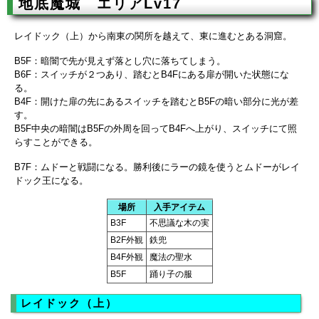
地底魔城 エリアLv17
レイドック（上）から南東の関所を越えて、東に進むとある洞窟。
B5F：暗闇で先が見えず落とし穴に落ちてしまう。
B6F：スイッチが２つあり、踏むとB4Fにある扉が開いた状態にな
る。
B4F：開けた扉の先にあるスイッチを踏むとB5Fの暗い部分に光が差
す。
B5F中央の暗闇はB5Fの外周を回ってB4Fへ上がり、スイッチにて照
らすことができる。
B7F：ムドーと戦闘になる。勝利後にラーの鏡を使うとムドーがレイ
ドック王になる。
場所
入手アイテム
B3F
不思議な木の実
B2F外観
鉄兜
B4F外観
魔法の聖水
B5F
踊り子の服
レイドック（上）