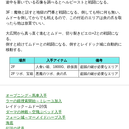
途中を塞いでいる石像を調べるとヘルビーストと戦闘になる。
3F：魔物と話すと地獄の門番と戦闘になる。倒しても特に何も無い。
ムドーを倒してからでも戦えるので、この付近のエリアは炎の爪を取
ったら他は放置でいい。
大広間から真っ直ぐ進むとムドー、切り裂きピエロ×2との戦闘にな
る。
倒すと続けてムドーとの戦闘になる。倒すとレイドック城に自動的に
移動する。
場所
入手アイテム
備考
2F
人食い箱、1800G、鉄仮面
盗賊の鍵が必要なエリア
2F ツボ、宝箱
悪魔のツボ、炎の爪
盗賊の鍵が必要なエリア
オープニング～馬車入手
ラーの鏡捜索開始～ミレーユ加入
レイドック～ムドー討伐
ダーマの神殿～空飛ぶベッド入手
フォーン城～マーメイドハープ入手
海底
伝説の武具