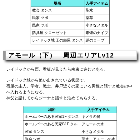
場所
入手アイテム
教会 タンス
聖水
民家 ツボ
薬草
民家 ツボ
小さなメダル
防具屋 クローゼット
毒蛾のナイフ
レイドック城 王の部屋 タンス
絹のローブ
アモール（下） 周辺エリアLv12
レイドックから西、看板が見えたら南東に進むとある。
レイドック城から追い出されている状態で、
宿屋の主人、学者、戦士、井戸近くの家にいる男性と話すと教会の中
へ入れるようになる。
神父と話してからジーナと話すと泊めてもらえる。
場所
入手アイテム
ホームバーのある民家1F タンス
キメラの翼
ホームバーのある民家B1F タル
アモールの水
民家 タンス
小さなメダル
教会 ツボ
聖水、アモールの水