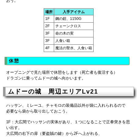
おう。
場所
入手アイテム
1F
鋼の鎧、1150G
2F
チェーンクロス
3F
命の木の実
3F
人食い箱
4F
魔法の聖水、人食い箱
休憩
オープニングで見た場所で休憩をします（死亡者も復活する）
ドラゴンに乗ってムドーの城へ向かいます。
ムドーの城 周辺エリアLv21
ハッサン、ミレーユ、チャモロの装備品以外が袋に入れられるので
必要なら袋から取り出しておこう。
1F：大広間でハッサンの実体があり、１つになることで正拳突きを思
い出す。
大広間の右下の扉（要盗賊の鍵）から2Fへ上がれる、