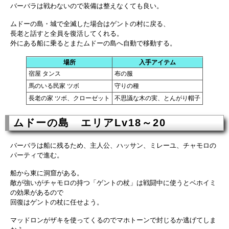
バーバラは戦わないので装備は整えなくても良い。
ムドーの島・城で全滅した場合はゲントの村に戻る、
長老と話すと全員を復活してくれる。
外にある船に乗るとまたムドーの島へ自動で移動する。
場所
入手アイテム
宿屋 タンス
布の服
馬のいる民家 ツボ
守りの種
長老の家 ツボ、クローゼット
不思議な木の実、とんがり帽子
ムドーの島 エリアLv18～20
バーバラは船に残るため、主人公、ハッサン、ミレーユ、チャモロの
パーティで進む。
船から東に洞窟がある。
敵が強いがチャモロの持つ「ゲントの杖」は戦闘中に使うとベホイミ
の効果があるので
回復はゲントの杖に任せよう。
マッドロンがザキを使ってくるのでマホトーンで封じるか逃げてしま