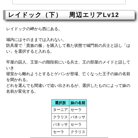
レイドック（下） 周辺エリアLv12
レイドックの岬から西にある。
城内にはそのままでは入れない。
防具屋で「貴族の服」を購入して着た状態で城門前の兵士と話し「は
い」を選択すると入れる。
牢屋の囚人、王室への階段前にいる兵士、王の部屋のメイドと話して
いき
寝室から離れようとするとゲバンが登場、亡くなった王子の妹の名前
を聞かれる。
どれを選んでも間違いで追い出されるが、選択したものによって妹の
名前が変化する。
選択肢
妹の名前
ターニア
セーラ
クラリス
バネッサ
バネッサ
セーラ
セーラ
クラリス