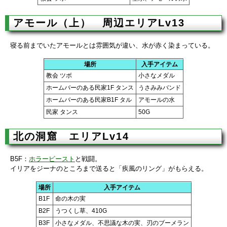
アモール（上） 周辺エリアLv13
寝る前までいたアモールとは雰囲気が違い、水が赤く染まっている。
場所
入手アイテム
教会 ツボ
小さなメダル
ホームバーのある民家1F タンス
うさみみバンド
ホームバーのある民家B1F タル
アモールの水
民家 タンス
50G
北の洞窟 エリアLv14
B5F：
ホラービースト
と戦闘。
イリアをジーナのところまで送ると「疾風のリング」がもらえる。
場所
入手アイテム
B1F
命の木の実
B2F
うつくし草、410G
B3F
小さなメダル、不思議な木の実、刃のブーメラン