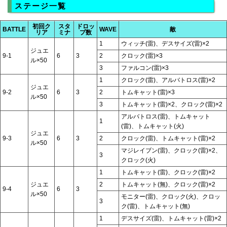
ステージ一覧
初回ク
スタ
ドロッ
BATTLE
WAVE
敵
リア
ミナ
プ数
1
ウィッチ(雷)、デスサイズ(雷)×2
ジュエ
9-1
6
3
2
クロック(雷)×3
ル×50
3
ファルコン(雷)×3
1
クロック(雷)、アルバトロス(雷)×2
ジュエ
9-2
6
3
2
トムキャット(雷)×3
ル×50
3
トムキャット(雷)×2、クロック(雷)×2
アルバトロス(雷)、トムキャット
1
(雷)、トムキャット(火)
ジュエ
9-3
6
3
2
クロック(雷)、トムキャット(雷)×2
ル×50
マジレイブン(雷)、クロック(雷)×2、
3
クロック(火)
1
トムキャット(雷)、クロック(雷)×2
ジュエ
2
トムキャット(無)、クロック(雷)×2
9-4
6
3
ル×50
モニター(雷)、クロック(火)、クロッ
3
ク(雷)、トムキャット(無)
1
デスサイズ(雷)、トムキャット(雷)×2