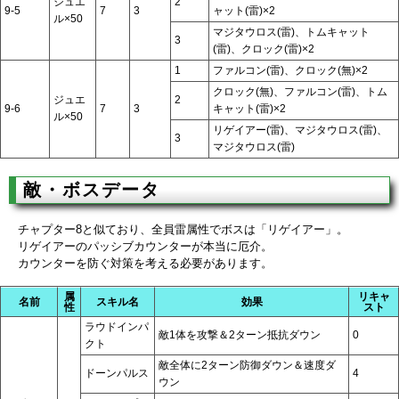
ジュエ
2
9-5
7
3
ャット(雷)×2
ル×50
マジタウロス(雷)、トムキャット
3
(雷)、クロック(雷)×2
1
ファルコン(雷)、クロック(無)×2
クロック(無)、ファルコン(雷)、トム
ジュエ
2
9-6
7
3
キャット(雷)×2
ル×50
リゲイアー(雷)、マジタウロス(雷)、
3
マジタウロス(雷)
敵・ボスデータ
チャプター8と似ており、全員雷属性でボスは「リゲイアー」。
リゲイアーのパッシブカウンターが本当に厄介。
カウンターを防ぐ対策を考える必要があります。
属
リキャ
名前
スキル名
効果
性
スト
ラウドインパ
敵1体を攻撃＆2ターン抵抗ダウン
0
クト
敵全体に2ターン防御ダウン＆速度ダ
ドーンパルス
4
ウン