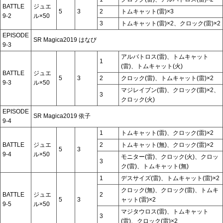
BATTLE
ジュエ
5
3
2
トムキャット(雷)×3
9-2
ル×50
3
トムキャット(雷)×2、クロック(雷)×2
EPISODE
SR Magica2019 はなび
9-3
アルバトロス(雷)、トムキャット
1
(雷)、トムキャット(火)
BATTLE
ジュエ
5
3
2
クロック(雷)、トムキャット(雷)×2
9-3
ル×50
マジレイブン(雷)、クロック(雷)×2、
3
クロック(火)
EPISODE
SR Magica2019 依子
9-4
1
トムキャット(雷)、クロック(雷)×2
BATTLE
ジュエ
2
トムキャット(無)、クロック(雷)×2
5
3
9-4
ル×50
モニター(雷)、クロック(火)、クロッ
3
ク(雷)、トムキャット(無)
1
デスサイズ(雷)、トムキャット(雷)×2
クロック(無)、クロック(雷)、トムキ
BATTLE
ジュエ
2
5
3
ャット(雷)×2
9-5
ル×50
マジタウロス(雷)、トムキャット
3
(雷)、クロック(雷)×2