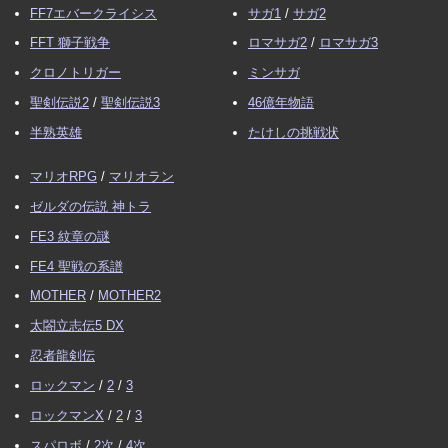
FF7エバークライシス
サガ1
/
サガ2
FFT 獅子戦争
ロマサガ2
/
ロマサガ3
クロノトリガー
ミンサガ
聖剣伝説2
/
聖剣伝説3
46億年物語
半熟英雄
たけしの挑戦状
マリオRPG
/
マリオラン
ゼルダの伝説 神トラ
FE3 紋章の謎
FE4 聖戦の系譜
MOTHER
/
MOTHER2
太閤立志伝5 DX
忍者龍剣伝
ロックマン
/
2
/
3
ロックマンX
/
2
/
3
スパロボ
/
2次
/
4次