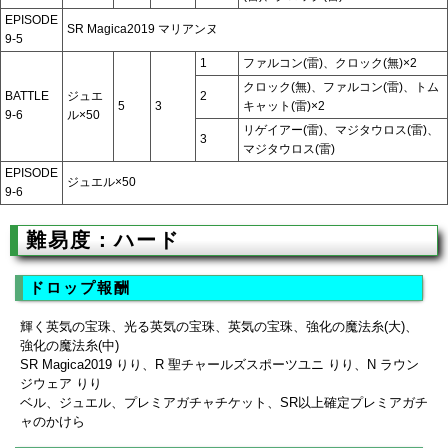
EPISODE
SR Magica2019 マリアンヌ
9-5
1
ファルコン(雷)、クロック(無)×2
クロック(無)、ファルコン(雷)、トム
BATTLE
ジュエ
2
5
3
キャット(雷)×2
9-6
ル×50
リゲイアー(雷)、マジタウロス(雷)、
3
マジタウロス(雷)
EPISODE
ジュエル×50
9-6
難易度：ハード
ドロップ報酬
輝く英気の宝珠、光る英気の宝珠、英気の宝珠、強化の魔法糸(大)、
強化の魔法糸(中)
SR Magica2019 りり、R 聖チャールズスポーツユニ りり、N ラウン
ジウェア りり
ベル、ジュエル、プレミアガチャチケット、SR以上確定プレミアガチ
ャのかけら