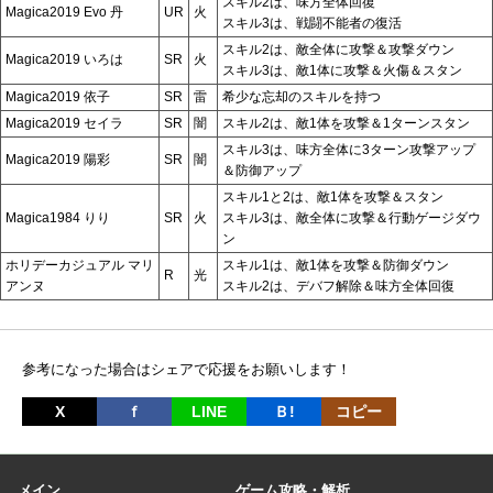
スキル2は、味方全体回復
Magica2019 Evo 丹
UR
火
スキル3は、戦闘不能者の復活
スキル2は、敵全体に攻撃＆攻撃ダウン
Magica2019 いろは
SR
火
スキル3は、敵1体に攻撃＆火傷＆スタン
Magica2019 依子
SR
雷
希少な忘却のスキルを持つ
Magica2019 セイラ
SR
闇
スキル2は、敵1体を攻撃＆1ターンスタン
スキル3は、味方全体に3ターン攻撃アップ
Magica2019 陽彩
SR
闇
＆防御アップ
スキル1と2は、敵1体を攻撃＆スタン
Magica1984 りり
SR
火
スキル3は、敵全体に攻撃＆行動ゲージダウ
ン
ホリデーカジュアル マリ
スキル1は、敵1体を攻撃＆防御ダウン
R
光
アンヌ
スキル2は、デバフ解除＆味方全体回復
参考になった場合はシェアで応援をお願いします！
X
ｆ
LINE
Ｂ!
コピー
メイン
ゲーム攻略・解析