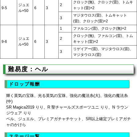
クロック(無)、クロック(雷)、トムキ
ジュエ
2
9-5
6
3
ャット(雷)×2
ル×50
マジタウロス(雷)、トムキャット
3
(雷)、クロック(雷)×2
1
ファルコン(雷)、クロック(無)×2
クロック(無)、ファルコン(雷)、トム
ジュエ
2
9-6
6
3
キャット(雷)×2
ル×50
リゲイアー(雷)、マジタウロス(雷)、
3
マジタウロス(雷)
難易度：ヘル
ドロップ報酬
輝く英気の宝珠、光る英気の宝珠、強化の魔法糸(大)、強化の魔法糸
(中)
SR Magica2019 りり、R 聖チャールズスポーツユニ りり、N ラウン
ジウェア りり
ベル、ジュエル、プレミアガチャチケット、SR以上確定プレミアガチ
ャのかけら
ステージ一覧