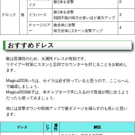
敵1体を攻撃
0
イク
敵1体を攻撃
クロック
無
イラバース
3
戦闘不能の味方が多いほど威力アップ
チャージロア
敵全体に攻撃
4
ー
味方全体に2ターン攻撃アップ
おすすめドレス
敵は雷属性のため、火属性ドレスが有効です。
リゲイアー対策にスタンと忘却でカウンターを封じることをお勧めし
ます。
Magica2019いろは、セイラは必ず持っていると思うので、ここらへん
で編成しましょう。
Magica2019依子は、本チャプターで手に入るので育成が間に合うよう
だったら使ってみましょう。
他には攻撃ダウンや防御アップで被ダメージを減らすのも良いと思い
ます。
レ
属
ドレス
解説
ア
性