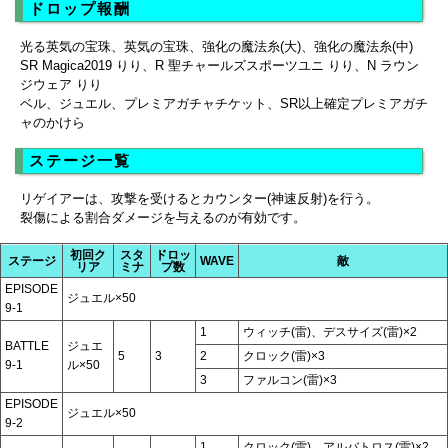
ドロップ報酬
光る英気の宝珠、英気の宝珠、強化の魔法糸(大)、強化の魔法糸(中)
SR Magica2019 りり、R 聖チャールズスポーツユニ りり、N ラウン
ジウェア りり
ベル、ジュエル、プレミアガチャチケット、SR以上確定プレミアガチ
ャのかけら
ステージ一覧
リゲイアーは、攻撃を受けるとカウンター(神速反射)を行う。
裂傷による割合ダメージを与えるのが有効です。
初回ク
スタ
ドロッ
ステージ
WAVE
敵
リア
ミナ
プ数
EPISODE
ジュエル×50
9-1
1
ウィッチ(雷)、デスサイズ(雷)×2
BATTLE
ジュエ
5
3
2
クロック(雷)×3
9-1
ル×50
3
ファルコン(雷)×3
EPISODE
ジュエル×50
9-2
1
クロック(雷)、アルバトロス(雷)×2