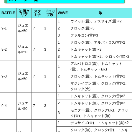
初回ク
スタ
ドロッ
BATTLE
WAVE
敵
リア
ミナ
プ数
1
ウィッチ(雷)、デスサイズ(雷)×2
ジュエ
9-1
7
3
2
クロック(雷)×3
ル×50
3
ファルコン(雷)×3
1
クロック(雷)、アルバトロス(雷)×2
ジュエ
9-2
7
3
2
トムキャット(雷)×3
ル×50
3
トムキャット(雷)×2、クロック(雷)×2
アルバトロス(雷)、トムキャット
1
(雷)、トムキャット(火)
ジュエ
9-3
7
3
2
クロック(雷)、トムキャット(雷)×2
ル×50
マジレイブン(雷)、クロック(雷)×2、
3
クロック(火)
1
トムキャット(雷)、クロック(雷)×2
ジュエ
2
トムキャット(無)、クロック(雷)×2
9-4
7
3
ル×50
モニター(雷)、クロック(火)、クロッ
3
ク(雷)、トムキャット(無)
1
デスサイズ(雷)、トムキャット(雷)×2
クロック(無)、クロック(雷)、トムキ