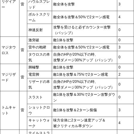
リゲイア
ハウルスプレ
雷
敵全体を攻撃
3
ー
ッド
ボルトスクリ
敵全体を攻撃＆50%で2ターン感電
4
ーム
攻撃を受けると必ずカウンター攻撃
神速反射
0
（パッシブ）
激突破
敵1体を攻撃
0
マジタウ
雷牛の咆哮
敵全体を攻撃＆50%で2ターン感電
3
雷
ロス
タウロスの本
自身のHPが20%以下の時、
0
気
攻撃ダメージ30%アップ（パッシブ）
脚極撃
敵1体を攻撃
0
マジリザ
電雷脚
敵1体を攻撃＆75%で2ターン感電
2
雷
ード
リザードの本
自身のHPが20%以下の時、
0
気
攻撃ダメージ30%アップ（パッシブ）
敵1体を攻撃＆30%で2ターン攻撃ダウ
スラスト
0
ン
トムキャ
ショットクロ
雷
敵1体を攻撃＆2ターン裂傷
3
ット
ウ
キャットウォ
味方全体に2ターン速度アップ＆
4
ーク
被クリティカル率ダウン
テイルストラ