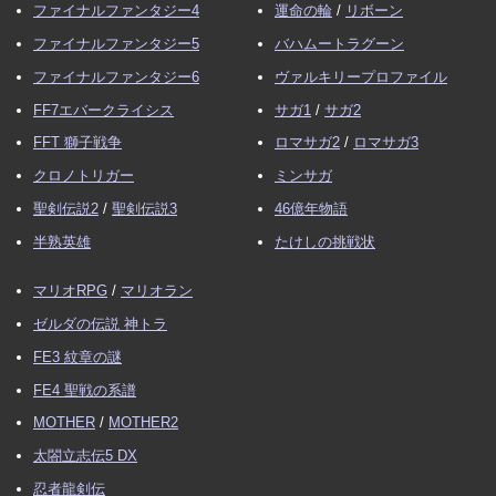
ファイナルファンタジー4
運命の輪
/
リボーン
ファイナルファンタジー5
バハムートラグーン
ファイナルファンタジー6
ヴァルキリープロファイル
FF7エバークライシス
サガ1
/
サガ2
FFT 獅子戦争
ロマサガ2
/
ロマサガ3
クロノトリガー
ミンサガ
聖剣伝説2
/
聖剣伝説3
46億年物語
半熟英雄
たけしの挑戦状
マリオRPG
/
マリオラン
ゼルダの伝説 神トラ
FE3 紋章の謎
FE4 聖戦の系譜
MOTHER
/
MOTHER2
太閤立志伝5 DX
忍者龍剣伝