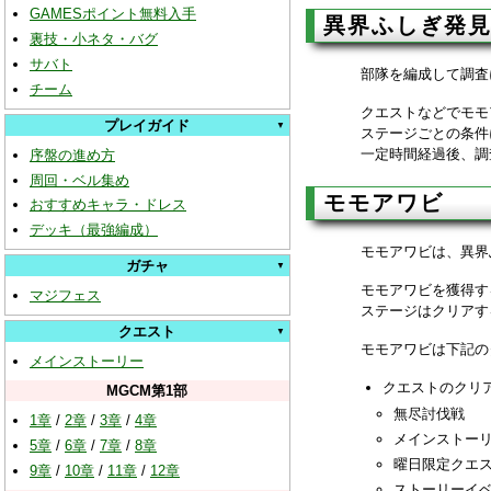
GAMESポイント無料入手
異界ふしぎ発
裏技・小ネタ・バグ
サバト
部隊を編成して調査
チーム
クエストなどでモモ
プレイガイド
ステージごとの条件
一定時間経過後、調
序盤の進め方
周回・ベル集め
モモアワビ
おすすめキャラ・ドレス
デッキ（最強編成）
モモアワビは、異界
ガチャ
モモアワビを獲得す
マジフェス
ステージはクリアす
クエスト
モモアワビは下記の
メインストーリー
クエストのクリ
MGCM第1部
無尽討伐戦
1章
/
2章
/
3章
/
4章
メインストー
5章
/
6章
/
7章
/
8章
曜日限定クエ
9章
/
10章
/
11章
/
12章
ストーリーイ