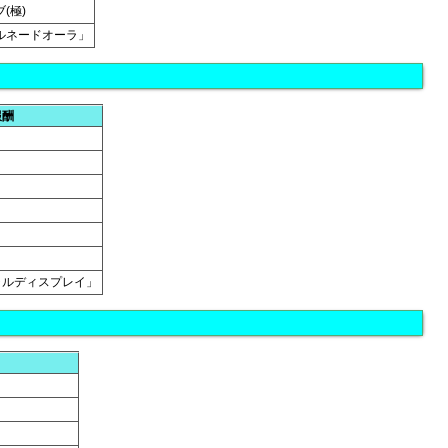
(極)
ルネードオーラ」
報酬
ャルディスプレイ」