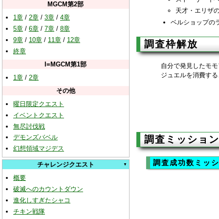
MGCM第2部
天才・エリザ
1章
/
2章
/
3章
/
4章
ベルショップの
5章
/
6章
/
7章
/
8章
9章
/
10章
/
11章
/
12章
調査枠解放
終章
I=MGCM第1部
自分で発見したモモ
ジュエルを消費する
1章
/
2章
その他
曜日限定クエスト
イベントクエスト
無尽討伐戦
デモンズバベル
調査ミッショ
幻想領域マジデス
調査成功数ミッ
チャレンジクエスト
概要
破滅へのカウントダウン
進化しすぎたシャコ
チキン戦隊