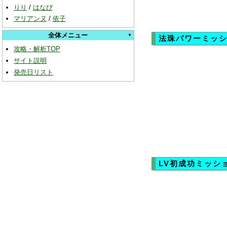
りり
/
はなび
マリアンヌ
/
依子
全体メニュー
法珠パワーミッ
攻略・解析TOP
サイト説明
発売日リスト
LV初成功ミッシ