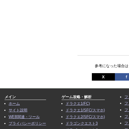
参考になった場合は
X
ｆ
メイン
ゲーム攻略・解析
フ
フ
ホーム
ドラクエ1(FC)
フ
サイト説明
ドラクエ1(SFC/スマホ)
フ
WEB関連・ツール
ドラクエ2(SFC/スマホ)
フ
プライバシーポリシー
ドラゴンクエスト3