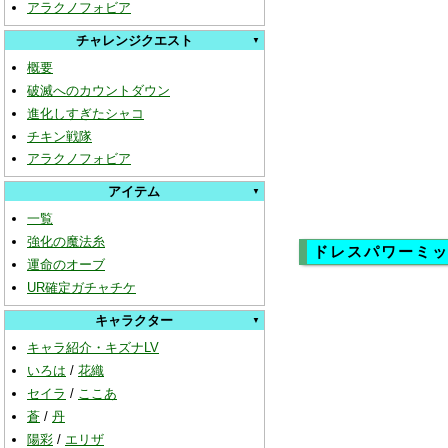
アラクノフォビア
チャレンジクエスト
概要
破滅へのカウントダウン
進化しすぎたシャコ
チキン戦隊
アラクノフォビア
アイテム
一覧
強化の魔法糸
ドレスパワーミ
運命のオーブ
UR確定ガチャチケ
キャラクター
キャラ紹介・キズナLV
いろは
/
花織
セイラ
/
ここあ
蒼
/
丹
陽彩
/
エリザ