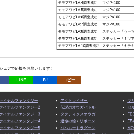
モモアワビLV:4調査成功
マジP×100
モモアワビLV:5調査成功
マジP×100
モモアワビLV:6調査成功
マジP×100
モモアワビLV:7調査成功
マジP×100
モモアワビLV:8調査成功
ステッカー「うー
モモアワビLV:9調査成功
ステッカー「ミツ
モモアワビLV:10調査成功
ステッカー「キテ
シェアで応援をお願いします！
LINE
Ｂ!
コピー
ァイナルファンタジー
アクトレイザー
マ
ァイナルファンタジー2
伝説のオウガバトル
ゼ
ァイナルファンタジー3
タクティクスオウガ
FE
ァイナルファンタジー4
運命の輪
/
リボーン
FE
ァイナルファンタジー5
バハムートラグーン
MO