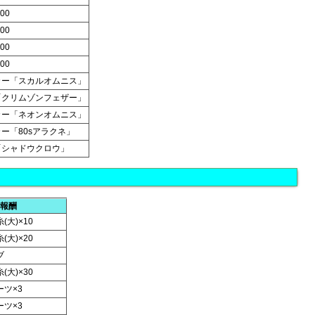
00
00
00
00
カー「スカルオムニス」
「クリムゾンフェザー」
カー「ネオンオムニス」
ー「80sアラクネ」
「シャドウクロウ」
報酬
大)×10
大)×20
ブ
大)×30
ツ×3
ツ×3