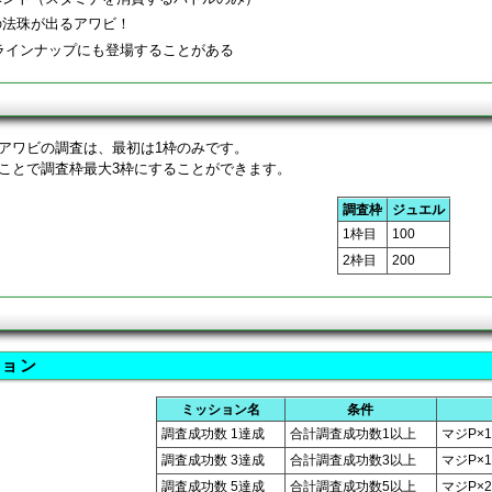
の法珠が出るアワビ！
ラインナップにも登場することがある
アワビの調査は、最初は1枠のみです。
ことで調査枠最大3枠にすることができます。
調査枠
ジュエル
1枠目
100
2枠目
200
ン
ション
ミッション名
条件
調査成功数 1達成
合計調査成功数1以上
マジP×1
調査成功数 3達成
合計調査成功数3以上
マジP×1
調査成功数 5達成
合計調査成功数5以上
マジP×2