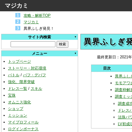
マジカミ
攻略・解析TOP
マジカミ
異界ふしぎ発見！
サイト内検索
異界ふしぎ
メニュー
最終更新日：
2021
トップページ
ストーリー・対応環境
バトル
/
バフ・デバフ
異界ふし
強化、限界突破
モモアワ
ドレス一覧
/
スキル
調査枠解
宝珠
調査ミッ
オムニス強化
調査成
ショップ
ドレス
ミッション
法珠パ
マイプロフィール
LV初成
ログインボーナス