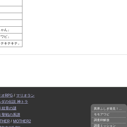
ちゃん」
アワビ」
キテキテキテ」
リオRPG
/
マリオラン
ルダの伝説 神トラ
3 紋章の謎
異界ふしぎ発見！とは
モモアワビ
4 聖戦の系譜
調査枠解放
THER
/
MOTHER2
調査ミッション