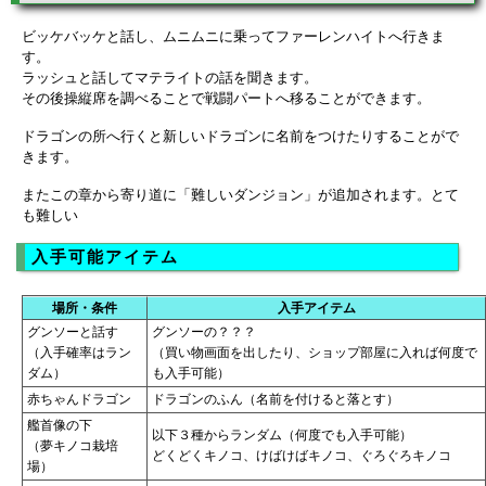
ビッケバッケと話し、ムニムニに乗ってファーレンハイトへ行きま
す。
ラッシュと話してマテライトの話を聞きます。
その後操縦席を調べることで戦闘パートへ移ることができます。
ドラゴンの所へ行くと新しいドラゴンに名前をつけたりすることがで
きます。
またこの章から寄り道に「難しいダンジョン」が追加されます。とて
も難しい
入手可能アイテム
場所・条件
入手アイテム
グンソーと話す
グンソーの？？？
（入手確率はラン
（買い物画面を出したり、ショップ部屋に入れば何度で
ダム）
も入手可能）
赤ちゃんドラゴン
ドラゴンのふん（名前を付けると落とす）
艦首像の下
以下３種からランダム（何度でも入手可能）
（夢キノコ栽培
どくどくキノコ、けばけばキノコ、ぐろぐろキノコ
場）