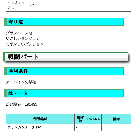
カラミティ
8500
アス
寄り道
グランベロス砦
やさしいダンジョン
むずかしいダンジョン
戦闘パート
勝利条件
アーバインの撃破
敵データ
総経験値：191495
部隊
部隊編成
PRANK
備考
数
グランガンナー(C)×2
2
C