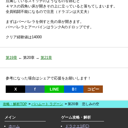
点滅しているスイッチのようなものを踏むと
４マスの四角い床が開きその上に立っていると落ちてしまいます。
全員戦闘不能になるので注意（ドラゴンは大丈夫）
まずはバーバレラを倒すと先の扉が開きます。
バーバレラとアーバインはランクAのドロップです。
クリア経験値は14000
第19章
← 第20章 →
第21章
参考になった場合はシェアで応援をお願いします！
X
ｆ
LINE
Ｂ!
コピー
攻略・解析TOP
バハムート ラグーン
第20章 悲しみの空
メイン
ゲーム攻略・解析
ホーム
ドラクエ1(FC)