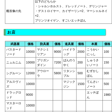
以下のどちらか
・シャルンホルスト、ドレッドノート、デリンジャー
艦首像の先
・デストロイヤー、カイザーリン×2、マーシャルネイ
×2、
プリンツオイゲン、すごいエッチぼん
お店
武器屋
価格
防具屋
価格
道具屋
価格
本屋
価格
バスタード
マクシミ
ハイドラ
こうかい
10000
9000
2000
100
ソード
リアン
ッグ
にっし
ブリガン
ばんのう
しゅうさ
ニュルニム
10000
7200
200
150
ダイン
やく
いノート
アウロー
リタンシ
むずかし
シグルーン
12000
5800
500
300
ラ
ブル
ぼん
アルスヴィ
マジック
てんさい
10000
1500
500
ズ
ジン
ノート
ドラッグロ
エッチぼ
9000
1980
ッド
ん
マスターロ
10000
ッド