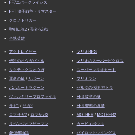
FF7エバークライシス
FFT 獅子戦争・リマスター
クロノトリガー
聖剣伝説2
/
聖剣伝説3
半熟英雄
アクトレイザー
マリオRPG
伝説のオウガバトル
マリオのスーパーピクロス
タクティクスオウガ
スーパーマリオカート
運命の輪
/
リボーン
マリオラン
バハムートラグーン
ゼルダの伝説 神トラ
ヴァルキリープロファイル
FE3 紋章の謎
サガ1
/
サガ2
FE4 聖戦の系譜
ロマサガ2
/
ロマサガ3
MOTHER
/
MOTHER2
リベンジオブザセブン
カービィボウル
46億年物語
パイロットウイングス