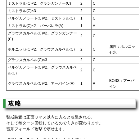
ミストラル(C)×2、グランガンナー(C)
2
C
ミストラル(C)×3
2
C
ベルゲカメラート(C)×2、ミストラル(C)
1
C
ミストラル(C)×2、バーバレラ(A)
1
A
グラウスカルペル(C)×2、グランガンナー
2
C
(C)
属性：ホルニッ
ホルニッセ(C)×2、グラウスカルペル(C)
2
C
セ水
グラウスカルペル(C)×3
2
C
ベルゲカメラート(C)×2、グラウスカルペ
2
C
ル(C)
BOSS：アーバ
グラウスカルペル(C)×2、アーバイン(A)
1
A
イン
攻略
警戒装置は正面３マス以内に入ると攻撃される、
そして毎ターン回転しているので向きが変わります。
雷系フィールド攻撃で壊せます。