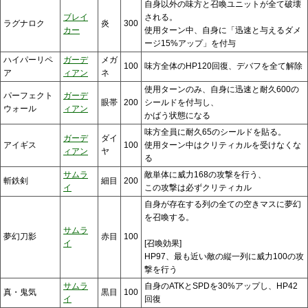
自身以外の味方と召喚ユニットが全て破壊
ブレイ
される。
ラグナロク
炎
300
カー
使用ターン中、自身に「迅速と与えるダメ
ージ15%アップ」を付与
ハイパーリペ
ガーデ
メガ
100
味方全体のHP120回復、デバフを全て解除
ア
ィアン
ネ
使用ターンのみ、自身に迅速と耐久600の
パーフェクト
ガーデ
眼帯
200
シールドを付与し、
ウォール
ィアン
かばう状態になる
味方全員に耐久65のシールドを貼る。
ガーデ
ダイ
アイギス
100
使用ターン中はクリティカルを受けなくな
ィアン
ヤ
る
サムラ
敵単体に威力168の攻撃を行う、
斬鉄剣
細目
200
イ
この攻撃は必ずクリティカル
自身が存在する列の全ての空きマスに夢幻
を召喚する。
サムラ
夢幻刀影
赤目
100
イ
[召喚効果]
HP97、最も近い敵の縦一列に威力100の攻
撃を行う
サムラ
自身のATKとSPDを30%アップし、HP42
真・鬼気
黒目
100
イ
回復