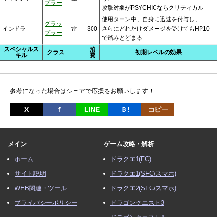
プラー
攻撃対象がPSYCHICならクリティカル
使用ターン中、自身に迅速を付与し、
グラッ
インドラ
雷
300
さらにどれだけダメージを受けてもHP10
プラー
で踏みとどまる
スペシャルス
消
クラス
初期レベルの効果
キル
費
参考になった場合はシェアで応援をお願いします！
X
ｆ
LINE
Ｂ!
コピー
メイン
ゲーム攻略・解析
ホーム
ドラクエ1(FC)
サイト説明
ドラクエ1(SFC/スマホ)
WEB関連・ツール
ドラクエ2(SFC/スマホ)
プライバシーポリシー
ドラゴンクエスト3