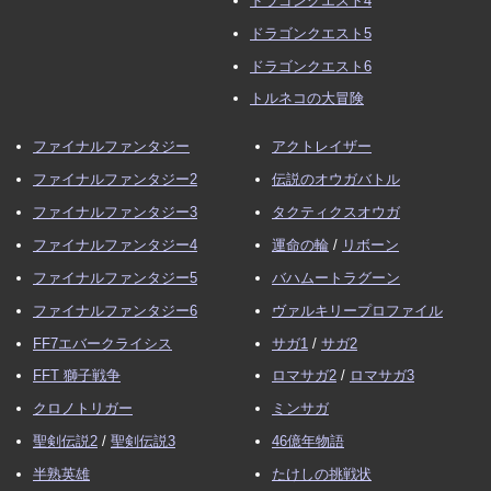
ドラゴンクエスト4
ドラゴンクエスト5
ドラゴンクエスト6
トルネコの大冒険
ファイナルファンタジー
アクトレイザー
ファイナルファンタジー2
伝説のオウガバトル
ファイナルファンタジー3
タクティクスオウガ
ファイナルファンタジー4
運命の輪
/
リボーン
ファイナルファンタジー5
バハムートラグーン
ファイナルファンタジー6
ヴァルキリープロファイル
FF7エバークライシス
サガ1
/
サガ2
FFT 獅子戦争
ロマサガ2
/
ロマサガ3
クロノトリガー
ミンサガ
聖剣伝説2
/
聖剣伝説3
46億年物語
半熟英雄
たけしの挑戦状