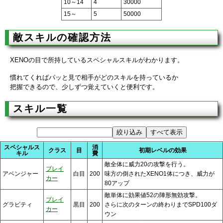
10～14
4
30000
15～
5
50000
敵スキルの確認方法
XENOの目で所持しているスペシャルスキルがわかります。
慣れてくればパッと見で相手がどのスキルを持っているか
把握できるので、少しずつ覚えていくと便利です。
スキル一覧
スペシャルス
消
クラス
目
初期レベルの効果
キル
費
敵全体に威力20の攻撃を行う。
ブレイ
アベンジャー
白目
200
味方の倒されたXENO1体につき、威力が
カー
80アップ
敵単体に効果値52の陣形無効攻撃。
ブレイ
グラビティ
黒目
200
さらに次のターンの終わりまでSPD100ダ
カー
ウン