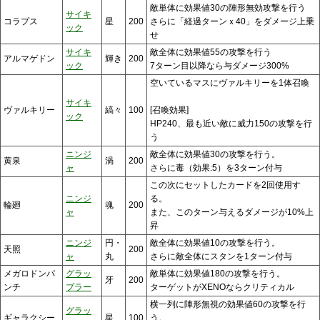
敵単体に効果値30の陣形無効攻撃を行う
サイキ
コラプス
星
200
さらに「経過ターンｘ40」をダメージ上乗
ック
せ
サイキ
敵全体に効果値55の攻撃を行う
アルマゲドン
輝き
200
ック
7ターン目以降なら与ダメージ300%
空いているマスにヴァルキリーを1体召喚
サイキ
ヴァルキリー
縞々
100
[召喚効果]
ック
HP240、最も近い敵に威力150の攻撃を行
う
ニンジ
敵全体に効果値30の攻撃を行う。
黄泉
渦
200
ャ
さらに毒（効果:5）を3ターン付与
この次にセットしたカードを2回使用す
ニンジ
る。
輪廻
魂
200
ャ
また、このターン与えるダメージが10%上
昇
ニンジ
円・
敵全体に効果値10の攻撃を行う。
天照
200
ャ
丸
さらに敵全体にスタンを1ターン付与
メガロドンパ
グラッ
敵単体に効果値180の攻撃を行う。
牙
200
ンチ
プラー
ターゲットがXENOならクリティカル
横一列に陣形無視の効果値60の攻撃を行
グラッ
ギャラクシー
星
100
う。