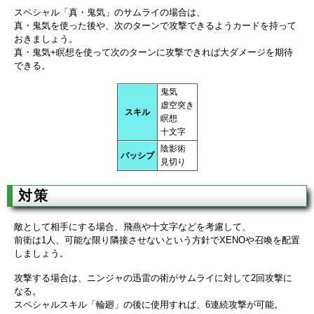
スペシャル「真・鬼気」のサムライの場合は、
真・鬼気を使った後や、次のターンで攻撃できるようカードを持って
おきましょう。
真・鬼気+瞑想を使って次のターンに攻撃できれば大ダメージを期待
できる。
鬼気
虚空突き
スキル
瞑想
十文字
陰影術
パッシブ
見切り
対策
敵として相手にする場合、飛燕や十文字などを考慮して、
前衛は1人、可能な限り隣接させないという方針でXENOや召喚を配置
しましょう。
攻撃する場合は、ニンジャの迅雷の術がサムライに対して2回攻撃に
なる。
スペシャルスキル「輪廻」の後に使用すれば、6連続攻撃が可能。