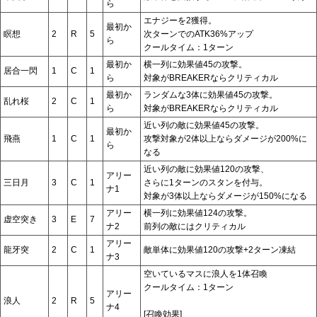
ら
エナジーを2獲得。
最初か
瞑想
2
R
5
次ターンでのATK36%アップ
ら
クールタイム：1ターン
最初か
横一列に効果値45の攻撃。
居合一閃
1
C
1
ら
対象がBREAKERならクリティカル
最初か
ランダムな3体に効果値45の攻撃。
乱れ桜
2
C
1
ら
対象がBREAKERならクリティカル
近い列の敵に効果値45の攻撃。
最初か
飛燕
1
C
1
攻撃対象が2体以上ならダメージが200%に
ら
なる
近い列の敵に効果値120の攻撃、
アリー
三日月
3
C
1
さらに1ターンのスタンを付与。
ナ1
対象が3体以上ならダメージが150%になる
アリー
横一列に効果値124の攻撃。
虚空突き
3
E
7
ナ2
前列の敵にはクリティカル
アリー
龍牙突
2
C
1
敵単体に効果値120の攻撃+2ターン凍結
ナ3
空いているマスに浪人を1体召喚
クールタイム：1ターン
アリー
浪人
2
R
5
ナ4
[召喚効果]