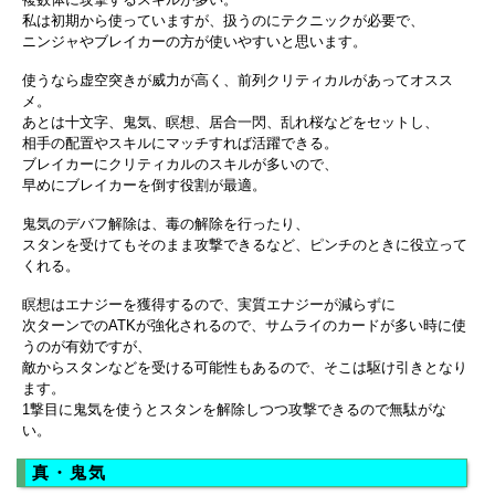
私は初期から使っていますが、扱うのにテクニックが必要で、
ニンジャやブレイカーの方が使いやすいと思います。
使うなら虚空突きが威力が高く、前列クリティカルがあってオスス
メ。
あとは十文字、鬼気、瞑想、居合一閃、乱れ桜などをセットし、
相手の配置やスキルにマッチすれば活躍できる。
ブレイカーにクリティカルのスキルが多いので、
早めにブレイカーを倒す役割が最適。
鬼気のデバフ解除は、毒の解除を行ったり、
スタンを受けてもそのまま攻撃できるなど、ピンチのときに役立って
くれる。
瞑想はエナジーを獲得するので、実質エナジーが減らずに
次ターンでのATKが強化されるので、サムライのカードが多い時に使
うのが有効ですが、
敵からスタンなどを受ける可能性もあるので、そこは駆け引きとなり
ます。
1撃目に鬼気を使うとスタンを解除しつつ攻撃できるので無駄がな
い。
真・鬼気