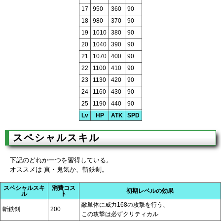
17
950
360
90
18
980
370
90
19
1010
380
90
20
1040
390
90
21
1070
400
90
22
1100
410
90
23
1130
420
90
24
1160
430
90
25
1190
440
90
Lv
HP
ATK
SPD
スペシャルスキル
下記のどれか一つを習得している。
オススメは 真・鬼気か、斬鉄剣。
スペシャルスキ
消費コス
初期レベルの効果
ル
ト
敵単体に威力168の攻撃を行う、
斬鉄剣
200
この攻撃は必ずクリティカル