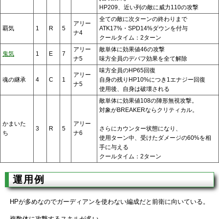
HP209、近い列の敵に威力110の攻撃
全ての敵に次ターンの終わりまで
アリー
覇気
1
R
5
ATK17%・SPD14%ダウンを付与
ナ4
クールタイム：2ターン
アリー
敵単体に効果値46の攻撃
鬼気
1
E
7
ナ5
味方全員のデバフ効果を全て解除
味方全員のHP65回復
アリー
魂の継承
4
C
1
自身の残りHP10%につき1エナジー回復
ナ5
使用後、自身は破壊される
敵単体に効果値108の陣形無視攻撃。
対象がBREAKERならクリティカル。
かまいた
アリー
3
R
5
さらにカウンター状態になり、
ち
ナ6
使用ターン中、受けたダメージの60%を相
手に与える
クールタイム：2ターン
運用例
HPが多めなのでガーディアンを使わない編成だと前衛に向いている。
複数体に攻撃するスキルが多い。