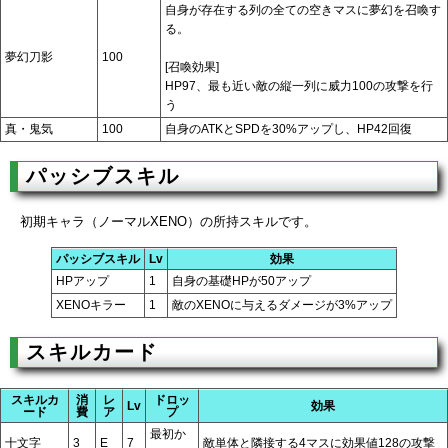
自身が存在する列の全ての空きマスに夢幻を召喚す
る。
夢幻刀影
100
[召喚効果]
HP97、最も近い敵の縦一列に威力100の攻撃を行
う
真・鬼気
100
自身のATKとSPDを30%アップし、HP42回復
パッシブスキル
初期キャラ（ノーマルXENO）の所持スキルです。
パッシブスキル
Lv
効果
HPアップ
1
自身の基礎HPが50アップ
XENOキラー
1
敵のXENOに与えるダメージが3%アップ
スキルカード
スキルカ
消
レ
ドロッ
Lv
効果
ード
費
ア
プ
最初か
十文字
3
E
7
敵単体と隣接する4マスに効果値128の攻撃