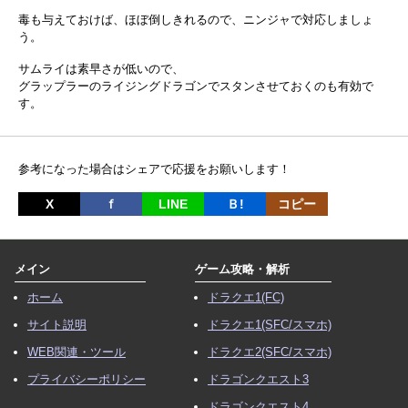
毒も与えておけば、ほぼ倒しきれるので、ニンジャで対応しましょ
う。
サムライは素早さが低いので、
グラップラーのライジングドラゴンでスタンさせておくのも有効で
す。
参考になった場合はシェアで応援をお願いします！
X
ｆ
LINE
Ｂ!
コピー
メイン
ゲーム攻略・解析
ホーム
ドラクエ1(FC)
サイト説明
ドラクエ1(SFC/スマホ)
WEB関連・ツール
ドラクエ2(SFC/スマホ)
プライバシーポリシー
ドラゴンクエスト3
ドラゴンクエスト4