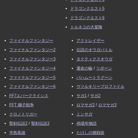
ドラゴンクエスト5
ドラゴンクエスト6
トルネコの大冒険
ファイナルファンタジー
アクトレイザー
ファイナルファンタジー2
伝説のオウガバトル
ファイナルファンタジー3
タクティクスオウガ
ファイナルファンタジー4
運命の輪
/
リボーン
ファイナルファンタジー5
バハムートラグーン
ファイナルファンタジー6
ヴァルキリープロファイル
FF7エバークライシス
サガ1
/
サガ2
FFT 獅子戦争
ロマサガ2
/
ロマサガ3
クロノトリガー
ミンサガ
聖剣伝説2
/
聖剣伝説3
46億年物語
半熟英雄
たけしの挑戦状