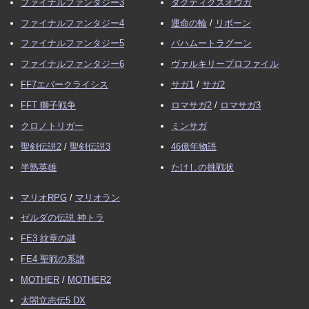
ファイナルファンタジー3
タクティクスオウガ
ファイナルファンタジー4
運命の輪
/
リボーン
ファイナルファンタジー5
バハムートラグーン
ファイナルファンタジー6
ヴァルキリープロファイル
FF7エバークライシス
サガ1
/
サガ2
FFT 獅子戦争
ロマサガ2
/
ロマサガ3
クロノトリガー
ミンサガ
聖剣伝説2
/
聖剣伝説3
46億年物語
半熟英雄
たけしの挑戦状
マリオRPG
/
マリオラン
ゼルダの伝説 神トラ
FE3 紋章の謎
FE4 聖戦の系譜
MOTHER
/
MOTHER2
太閤立志伝5 DX