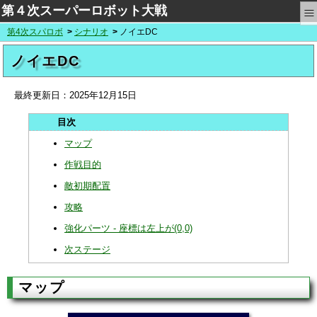
≡
第４次スーパーロボット大戦
第4次スパロボ
シナリオ
ノイエDC
ノイエDC
最終更新日：
2025年12月15日
マップ
作戦目的
敵初期配置
攻略
強化パーツ - 座標は左上が(0,0)
次ステージ
マップ