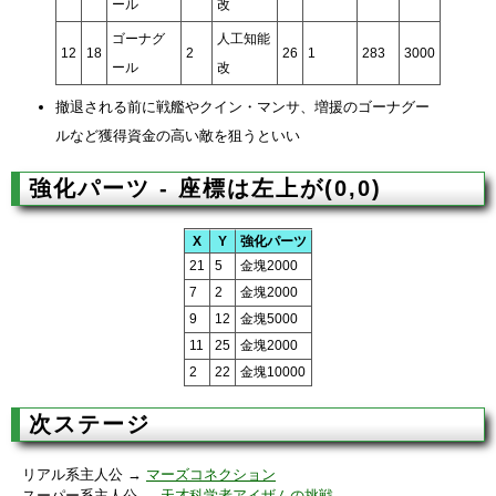
ール
改
ゴーナグ
人工知能
12
18
2
26
1
283
3000
ール
改
撤退される前に戦艦やクイン・マンサ、増援のゴーナグー
ルなど獲得資金の高い敵を狙うといい
強化パーツ - 座標は左上が(0,0)
X
Y
強化パーツ
21
5
金塊2000
7
2
金塊2000
9
12
金塊5000
11
25
金塊2000
2
22
金塊10000
次ステージ
リアル系主人公 →
マーズコネクション
スーパー系主人公 →
天才科学者アイザムの挑戦