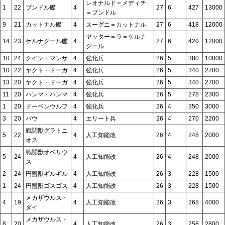
レオナルド＝メディチ
1
22
ブンドル艦
4
27
6
427
13000
＝ブンドル
9
21
カットナル艦
4
スーグニ＝カットナル
27
6
418
12000
ヤッター＝ラ＝ケルナ
14
23
ケルナグール艦
4
27
6
420
12000
グール
10
24
クイン・マンサ
4
強化兵
26
5
380
10000
10
22
ヤクト・ドーガ
4
強化兵
26
5
340
2700
13
20
ヤクト・ドーガ
4
強化兵
26
5
340
2700
11
20
ハンマ・ハンマ
4
強化兵
26
5
278
2300
1
20
ドーベンウルフ
4
強化兵
26
4
350
3000
3
20
バウ
4
エリート兵
26
4
270
2200
戦闘獣グラトニ
5
22
4
人工知能改
26
4
248
2000
オス
戦闘獣オベリウ
5
24
4
人工知能改
26
4
248
2000
ス
2
24
円盤獣ギルギル
4
人工知能改
26
3
228
1500
1
24
円盤獣ゴスゴス
4
人工知能改
26
3
228
1500
メカザウルス・
4
19
4
人工知能改
26
3
268
4000
ダイ
メカザウルス・
8
20
4
人工知能改
26
3
258
2800