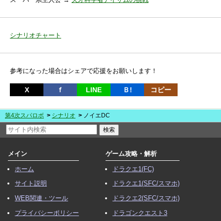
シナリオチャート
参考になった場合はシェアで応援をお願いします！
X
ｆ
LINE
Ｂ!
コピー
第4次スパロボ
シナリオ
ノイエDC
メイン
ゲーム攻略・解析
ホーム
ドラクエ1(FC)
サイト説明
ドラクエ1(SFC/スマホ)
WEB関連・ツール
ドラクエ2(SFC/スマホ)
プライバシーポリシー
ドラゴンクエスト3