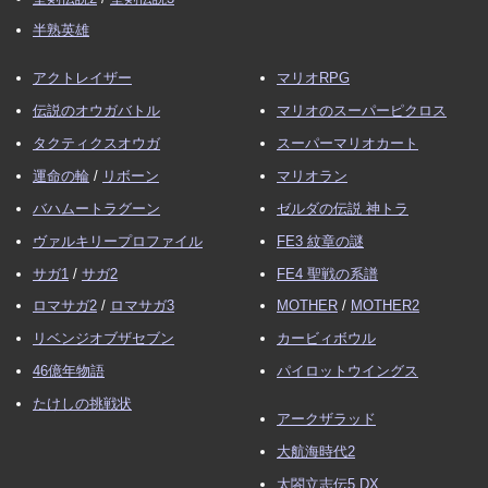
半熟英雄
アクトレイザー
マリオRPG
伝説のオウガバトル
マリオのスーパーピクロス
タクティクスオウガ
スーパーマリオカート
運命の輪
/
リボーン
マリオラン
バハムートラグーン
ゼルダの伝説 神トラ
ヴァルキリープロファイル
FE3 紋章の謎
サガ1
/
サガ2
FE4 聖戦の系譜
ロマサガ2
/
ロマサガ3
MOTHER
/
MOTHER2
リベンジオブザセブン
カービィボウル
46億年物語
パイロットウイングス
たけしの挑戦状
アークザラッド
大航海時代2
太閤立志伝5 DX