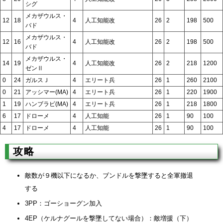
シグ
メカザウルス・
12
18
4
人工知能改
26
2
198
500
バド
メカザウルス・
12
16
4
人工知能改
26
2
198
500
バド
メカザウルス・
14
19
4
人工知能改
26
2
218
1200
ゼンⅡ
0
24
ガルスＪ
4
エリート兵
26
1
260
2100
0
21
アッシマー(MA)
4
エリート兵
26
1
220
1900
1
19
ハンブラビ(MA)
4
エリート兵
26
1
218
1800
6
17
ドローメ
4
人工知能
26
1
90
100
4
17
ドローメ
4
人工知能
26
1
90
100
攻略
敵数が９機以下になるか、ブンドルを撃墜すると全軍撤退
する
3PP：ゴーショーグン加入
4EP（ケルナグールを撃墜してない場合）：敵増援（下）