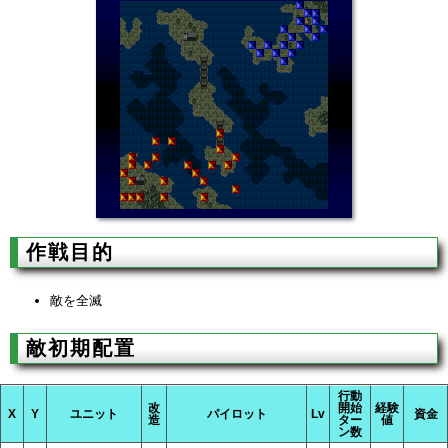
作戦目的
敵を全滅
敵初期配置
行動
改
開始
経験
X
Y
ユニット
パイロット
Lv
資金
造
ター
値
ン数