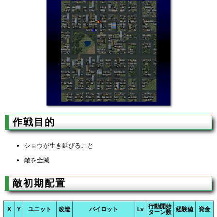
作戦目的
ショウが生き延びること
敵を全滅
敵初期配置
行動開始
X
Y
ユニット
改造
パイロット
Lv
経験値
資金
ターン数