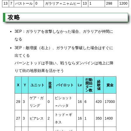
13
7
バストール
0
ガラリア＝ニャムヒー
13
1
298
1200
攻略
3EP：ガラリアを攻撃しなかった場合、ガラリアが仲間に
なる
3EP：敵増援（右上）、ガラリアを撃破した場合はすぐに
出てくる
バーンとトッドは手強い、戦うならダンバインは地上に降
りて街の地形効果を活かそう
行動
経
改
開始
X
Y
ユニット
パイロット
Lv
験
資金
造
ター
値
ン数
ゲア・ガ
ビショット
29
3
0
16
6
420
17000
リング
＝ハッタ
トッド＝ギ
27
3
ビアレス
2
16
1
350
1400
ネス