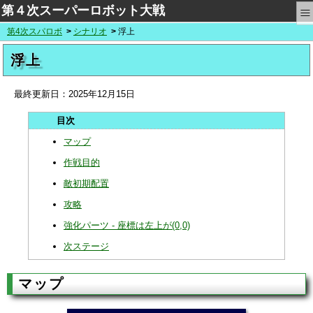
≡
第４次スーパーロボット大戦
第4次スパロボ
シナリオ
浮上
浮上
最終更新日：
2025年12月15日
マップ
作戦目的
敵初期配置
攻略
強化パーツ - 座標は左上が(0,0)
次ステージ
マップ