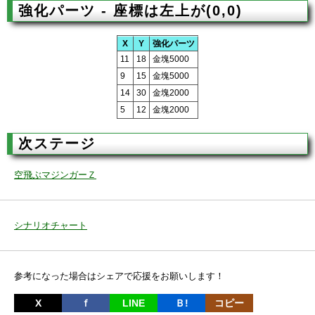
強化パーツ - 座標は左上が(0,0)
X
Y
強化パーツ
11
18
金塊5000
9
15
金塊5000
14
30
金塊2000
5
12
金塊2000
次ステージ
空飛ぶマジンガーＺ
シナリオチャート
参考になった場合はシェアで応援をお願いします！
X
ｆ
LINE
Ｂ!
コピー