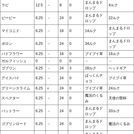
まんまるド
ラビ
12.5
－
8
0
4ルク
ロップ
まんまるド
ビービー
6.25
－
24
0
22ルク
ロップ
まんまるドロ
マイコニド
6.25
－
16
0
14ルク
ップ
まんまるドロ
ポロン
6.25
－
24
0
34ルク
ップ
バドフラワー
6.25
－
16
0
プイプイ草
16ルク
ガルフィッシュ
0
－
0
0
－
－
ゴブリン
6.25
－
24
3
28ルク
ヘッドギア
ぱっくんチ
アイスパイ
6.25
－
24
0
プイプイ草
ョコ
グリーンスライム
6.25
○
24
0
プイプイ草
24ルク
魔法のくる
スペクター
6.25
－
24
0
天使の聖杯
み
まんまるド
バットラー
6.25
－
24
0
20ルク
ロップ
まんまるド
ゴブリンロード
6.25
－
24
0
魔法のくるみ
ロップ
まんまるド