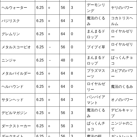
デーモンリ
ヘルウォーター
6.25
○
56
3
ヤリのパワー
ング
魔法のくる
コカトリスヘ
バジリスク
6.25
○
64
3
み
ルム
まんまるド
ロイヤルゼリ
グレムリン
6.25
○
64
0
ロップ
ー
ロイヤルゼリ
メタルスコーピオ
6.25
－
56
0
プイプイ草
ー
まんまるド
ぱっくんチョ
ニンジャ
6.25
－
48
0
ロップ
コ
プラズマス
スピアのパワ
メタルバイルダー
6.25
○
64
8
ーツ
ー
ロイヤルゼ
ヘルハウンド
6.25
○
64
0
魔法のくるみ
リー
バンパイア
サタンヘッド
6.25
○
64
3
オノのパワー
マント
魔法のくる
デビルキャッ
デビルマガジン
6.25
○
56
3
み
プ
ぱっくんチ
ニンジャのこ
ダークストーカー
6.25
○
56
3
ョコ
て
ダークナイト
6.25
○
56
3
魔法の鎧
ガントレット