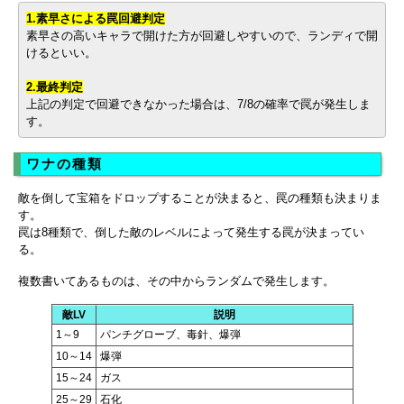
1.素早さによる罠回避判定
素早さの高いキャラで開けた方が回避しやすいので、ランディで開
けるといい。
2.最終判定
上記の判定で回避できなかった場合は、7/8の確率で罠が発生しま
す。
ワナの種類
敵を倒して宝箱をドロップすることが決まると、罠の種類も決まりま
す。
罠は8種類で、倒した敵のレベルによって発生する罠が決まってい
る。
複数書いてあるものは、その中からランダムで発生します。
敵LV
説明
1～9
パンチグローブ、毒針、爆弾
10～14
爆弾
15～24
ガス
25～29
石化