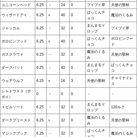
ユニコーンヘッド
6.25
－
24
0
プイプイ草
天使の聖杯
ぱっくんチ
ウィザードアイ
6.25
○
40
0
魔法のくるみ
ョコ
まんまるド
ジャッカル
6.25
－
32
0
プイプイ草
ロップ
ぱっくんチ
ポロビンフー
ポロビンフッド
6.25
○
40
3
ョコ
ド
魔法のくる
ガスクラウド
6.25
－
32
0
天使の聖杯
み
まんまるド
ぱっくんチョ
ダークバット
6.25
－
40
0
ロップ
コ
チャイナドレ
ウェアウルフ
6.25
○
16
3
天使の聖杯
ス
シャドウＸ３（ポ
0
－
0
0
－
－
ポイ）
まんまるド
イビルソード
6.25
－
32
0
120ルク
ロップ
魔法のくる
ダークプリースト
6.25
○
32
0
天使の聖杯
み
ぱっくんチ
マジックブック
6.25
－
32
0
魔法のくるみ
ョコ