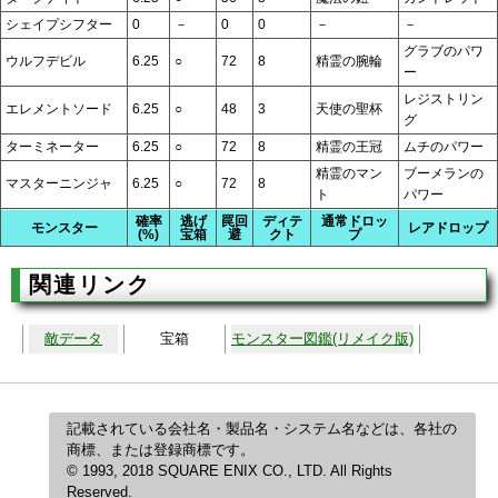
シェイプシフター
0
－
0
0
－
－
グラブのパワ
ウルフデビル
6.25
○
72
8
精霊の腕輪
ー
レジストリン
エレメントソード
6.25
○
48
3
天使の聖杯
グ
ターミネーター
6.25
○
72
8
精霊の王冠
ムチのパワー
精霊のマン
ブーメランの
マスターニンジャ
6.25
○
72
8
ト
パワー
確率
逃げ
罠回
ディテ
通常ドロッ
モンスター
レアドロップ
(%)
宝箱
避
クト
プ
関連リンク
敵データ
宝箱
モンスター図鑑(リメイク版)
記載されている会社名・製品名・システム名などは、各社の
商標、または登録商標です。
© 1993, 2018 SQUARE ENIX CO., LTD. All Rights
Reserved.