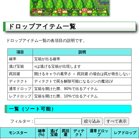
ドロップアイテム一覧
ドロップアイテム一覧の各項目の説明です。
項目
説明
確率
宝箱が出る確率
逃げ宝箱
○は逃げる宝箱が出現します
罠回避
開けるキャラの素早さ ＞ 罠回避 の場合は罠が発生しない
ディテクト
ディテクトで罠を解除可能になるジンの魔法LV
通常ドロップ
宝箱を開けた際、90%で出るアイテム
レアドロップ
宝箱を開けた際、10%で出るアイテム
一覧（ソート可能）
フィルター：
確率
逃げ
罠回
ディテ
通常ドロッ
モンスター
レアドロップ
(%)
宝箱
避
クト
プ