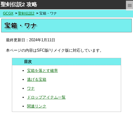
≡
聖剣伝説2 攻略
GCGX
聖剣伝説2
宝箱・ワナ
宝箱・ワナ
最終更新日：
2024年1月11日
本ページの内容はSFC版/リメイク版に対応しています。
宝箱を落とす確率
逃げる宝箱
ワナ
ドロップアイテム一覧
関連リンク