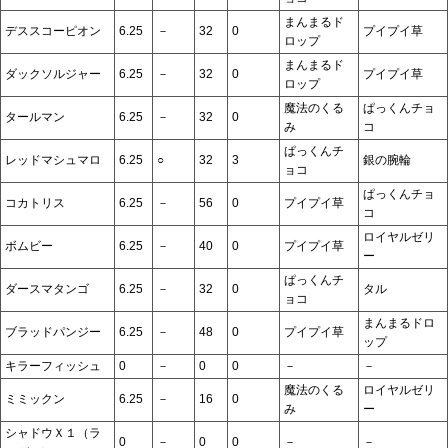
まんまるド
デススコーピオン
6.25
－
32
0
プイプイ草
ロップ
まんまるド
ダックソルジャー
6.25
－
32
0
プイプイ草
ロップ
魔法のくる
ぱっくんチョ
タールマン
6.25
－
32
0
み
コ
ぱっくんチ
レッドマシュマロ
6.25
○
32
3
銀の腕輪
ョコ
ぱっくんチョ
コカトリス
6.25
－
56
0
プイプイ草
コ
ロイヤルゼリ
ボムビー
6.25
－
40
0
プイプイ草
ー
ぱっくんチ
ダースマタンゴ
6.25
－
32
0
タル
ョコ
まんまるドロ
ブラッドパンジー
6.25
－
48
0
プイプイ草
ップ
キラーフィッシュ
0
－
0
0
－
－
魔法のくる
ロイヤルゼリ
ミミックン
6.25
－
16
0
み
ー
シャドウＸ１（ラ
0
－
0
0
－
－