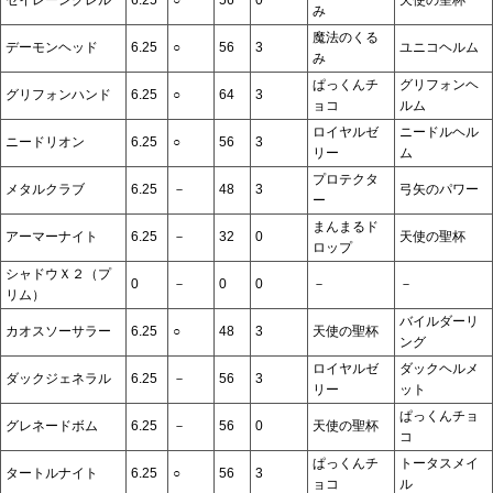
み
魔法のくる
デーモンヘッド
6.25
○
56
3
ユニコヘルム
み
ぱっくんチ
グリフォンヘ
グリフォンハンド
6.25
○
64
3
ョコ
ルム
ロイヤルゼ
ニードルヘル
ニードリオン
6.25
○
56
3
リー
ム
プロテクタ
メタルクラブ
6.25
－
48
3
弓矢のパワー
ー
まんまるド
アーマーナイト
6.25
－
32
0
天使の聖杯
ロップ
シャドウＸ２（プ
0
－
0
0
－
－
リム）
バイルダーリ
カオスソーサラー
6.25
○
48
3
天使の聖杯
ング
ロイヤルゼ
ダックヘルメ
ダックジェネラル
6.25
－
56
3
リー
ット
ぱっくんチョ
グレネードボム
6.25
－
56
0
天使の聖杯
コ
ぱっくんチ
トータスメイ
タートルナイト
6.25
○
56
3
ョコ
ル