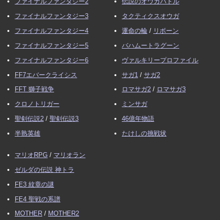
ファイナルファンタジー2
伝説のオウガバトル
ファイナルファンタジー3
タクティクスオウガ
ファイナルファンタジー4
運命の輪
/
リボーン
ファイナルファンタジー5
バハムートラグーン
ファイナルファンタジー6
ヴァルキリープロファイル
FF7エバークライシス
サガ1
/
サガ2
FFT 獅子戦争
ロマサガ2
/
ロマサガ3
クロノトリガー
ミンサガ
聖剣伝説2
/
聖剣伝説3
46億年物語
半熟英雄
たけしの挑戦状
マリオRPG
/
マリオラン
ゼルダの伝説 神トラ
FE3 紋章の謎
FE4 聖戦の系譜
MOTHER
/
MOTHER2