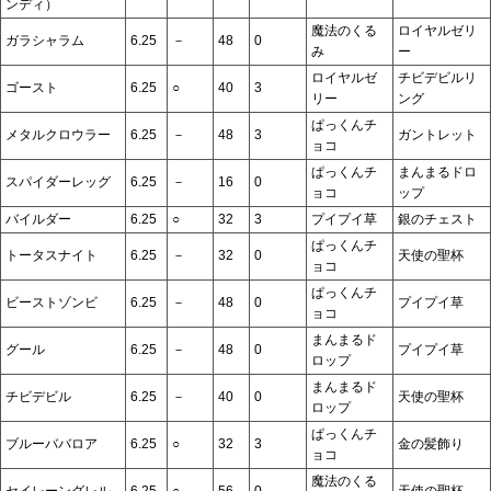
ンディ）
魔法のくる
ロイヤルゼリ
ガラシャラム
6.25
－
48
0
み
ー
ロイヤルゼ
チビデビルリ
ゴースト
6.25
○
40
3
リー
ング
ぱっくんチ
メタルクロウラー
6.25
－
48
3
ガントレット
ョコ
ぱっくんチ
まんまるドロ
スパイダーレッグ
6.25
－
16
0
ョコ
ップ
バイルダー
6.25
○
32
3
プイプイ草
銀のチェスト
ぱっくんチ
トータスナイト
6.25
－
32
0
天使の聖杯
ョコ
ぱっくんチ
ビーストゾンビ
6.25
－
48
0
プイプイ草
ョコ
まんまるド
グール
6.25
－
48
0
プイプイ草
ロップ
まんまるド
チビデビル
6.25
－
40
0
天使の聖杯
ロップ
ぱっくんチ
ブルーババロア
6.25
○
32
3
金の髪飾り
ョコ
魔法のくる
セイレーングレル
6.25
○
56
0
天使の聖杯