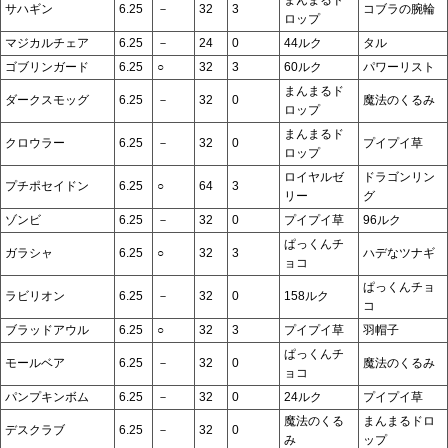
サハギン
6.25
－
32
3
コブラの腕輪
ロップ
マジカルチェア
6.25
－
24
0
44ルク
タル
ゴブリンガード
6.25
○
32
3
60ルク
パワーリスト
まんまるド
ダークスモッグ
6.25
－
32
0
魔法のくるみ
ロップ
まんまるド
クロウラー
6.25
－
32
0
プイプイ草
ロップ
ロイヤルゼ
ドラゴンリン
プチポセイドン
6.25
○
64
3
リー
グ
ゾンビ
6.25
－
32
0
プイプイ草
96ルク
ぱっくんチ
ガラシャ
6.25
○
32
3
ハデなツナギ
ョコ
ぱっくんチョ
ラビリオン
6.25
－
32
0
158ルク
コ
ブラッドアウル
6.25
○
32
3
プイプイ草
羽帽子
ぱっくんチ
モールベア
6.25
－
32
0
魔法のくるみ
ョコ
パンプキンボム
6.25
－
32
0
24ルク
プイプイ草
魔法のくる
まんまるドロ
デスクラブ
6.25
－
32
0
み
ップ