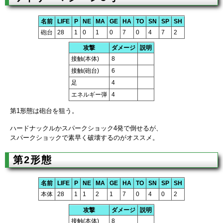
名前
LIFE
P
NE
MA
GE
HA
TO
SN
SP
SH
砲台
28
1
0
1
0
7
0
4
7
2
攻撃
ダメージ
説明
接触(本体)
8
接触(砲台)
6
足
4
エネルギー弾
4
第1形態は砲台を狙う。
ハードナックルかスパークショック4発で倒せるが、
スパークショックで素早く破壊するのがオススメ。
第2形態
名前
LIFE
P
NE
MA
GE
HA
TO
SN
SP
SH
本体
28
1
1
2
1
7
0
4
0
2
攻撃
ダメージ
説明
接触(本体)
8