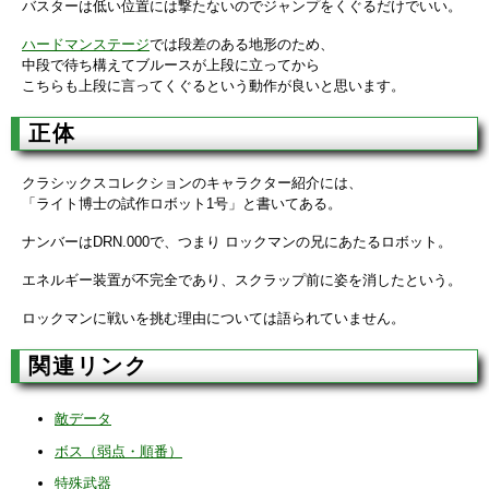
バスターは低い位置には撃たないのでジャンプをくぐるだけでいい。
ハードマンステージ
では段差のある地形のため、
中段で待ち構えてブルースが上段に立ってから
こちらも上段に言ってくぐるという動作が良いと思います。
正体
クラシックスコレクションのキャラクター紹介には、
「ライト博士の試作ロボット1号」と書いてある。
ナンバーはDRN.000で、つまり ロックマンの兄にあたるロボット。
エネルギー装置が不完全であり、スクラップ前に姿を消したという。
ロックマンに戦いを挑む理由については語られていません。
関連リンク
敵データ
ボス（弱点・順番）
特殊武器