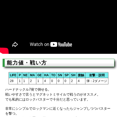
能力値・戦い方
LIFE
P
NE
MA
GE
HA
TO
SN
SP
SH
接触
攻撃・説明
28
1
1
2
1
4
0
0
0
2
4
弾：2ダメージ
ハードナックル7発で倒せる。
戦いやすさで言うとマグネットミサイルで戦うのがオススメ。
でも私的にはロックバスターで十分だと思っています。
非常にシンプルでロックマンに近くなったらジャンプしつつバスター
を撃つ。